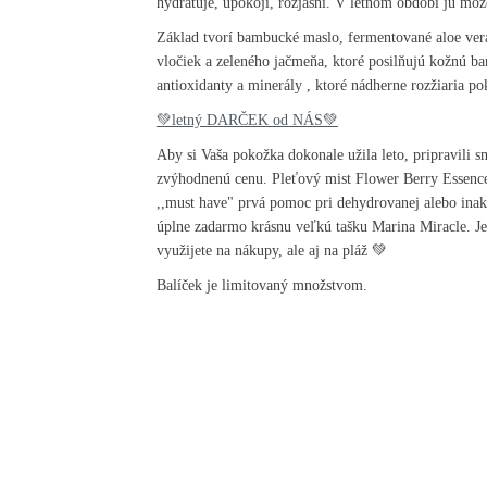
hydratuje, upokojí, rozjasní. V letnom období ju mô
Základ tvorí bambucké maslo, fermentované aloe vera
vločiek a zeleného jačmeňa, ktoré posilňujú kožnú b
antioxidanty a minerály , ktoré nádherne rozžiaria p
💚letný DARČEK od NÁS💚
Aby si Vaša pokožka dokonale užila leto, pripravili s
zvýhodnenú cenu. Pleťový mist Flower Berry Essence 
,,must have" prvá pomoc pri dehydrovanej alebo inak i
úplne zadarmo krásnu veľkú tašku Marina Miracle. Je 
využijete na nákupy, ale aj na pláž 💚
Balíček je limitovaný množstvom.