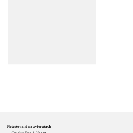
Netestované na zvieratách
Cruelty Free & Vegan