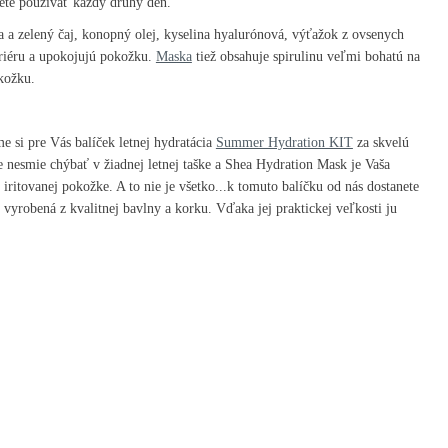
žete používať každý druhý deň.
 a zelený čaj, konopný olej, kyselina hyalurónová, výťažok z ovsenych
ariéru a upokojujú pokožku.
Maska
tiež obsahuje spirulinu veľmi bohatú na
okožku.
me si pre Vás balíček letnej hydratácia
Summer Hydration KIT
za skvelú
nesmie chýbať v žiadnej letnej taške a Shea Hydration Mask je Vaša
ritovanej pokožke. A to nie je všetko...k tomuto balíčku od nás dostanete
vyrobená z kvalitnej bavlny a korku. Vďaka jej praktickej veľkosti ju