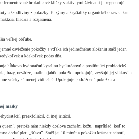
 čo fermentované brokolicové klíčky s aktívnymi živinami ju regenerujú.
istoty a škodliviny z pokožky. Enzýmy a kryštáliky organického raw cukru
äkkšia, hladšia a rozjasnená.
šia veľkej obľube.
íjemné osvieženie pokožky a vďaka ich jedinečnému zloženiu stačí jeden
sť kedykoľvek a kdekoľvek počas dňa.
huje hĺbkovo hydratačnú
kyselinu hyalurónovú a posilňujúci probiotický
nie, bazy, nevädze, malín a jahôd pokožku upokojujú, zvyšujú jej vlhkosť a
emné vrásky sú menej viditeľné. Upokojuje podráždenú pokožku a
nej masky
ydratácií, preexfoliácií, či inej iritácií.
queen”, pretože nám niekdy doslova zachráni kožu.. napríklad, keď to
ne dodať pleti ,,šťavu”. Stačí jej 10 minút a pokožku krásne zjednotí,