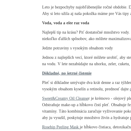
Leto je bezpochyby najobľúbenejšie ročné obdobie. Dl
Aby si leto užila aj naša pokožka máme pre Vás tipy 
Voda, voda a ešte raz voda
Najlepší tip na krásu? Piť dostatočné množstvo vody.
niekoľko ďalších spôsobov, ako môžete maximalizova
Jedzte potraviny s vysokým obsahom vody
Jednou z najlepších vecí, ktoré môžete urobiť, aby ste 
na vodu.
V lete nezabúdajte na uhorku, zeler, cuketu
Dôkladné, no šetrné čistenie
Pleť si dôkladne umývajte dva krát denne a raz týžde
vysokým obsahom kyselín a retinolu, prednosť dajte
Sweet&Creamy Oil Cleanse
r je krémovo - olejový pl
Odstraňuje make-up a hĺbkovo čistí pleť. Obsahuje fe
vitamíny. Táto kombinácia zaručuje vyživovanie poko
aby ju vysušil, poskytuje množstvo živín a hydratuje
Rosehip Peeling Mask
je hĺbkovo čistiaca, detoxikač