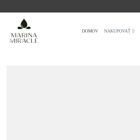
DOMOV
DOMOV
NAKUPOVAŤ
NAKUPOVAŤ
RECENZIE
OCENENIA
NAŠE INGREDIENCIE
PROBIOTIKÁ PRODUKTOV
NOVINKY
SPOLOČNOSŤ