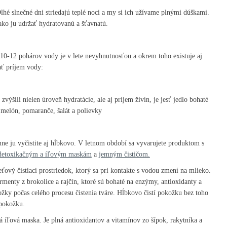
hé slnečné dni striedajú teplé noci a my si ich užívame plnými dúškami.
ako ju udržať hydratovanú a šťavnatú.
 10-12 pohárov vody je v lete nevyhnutnosťou a okrem toho existuje aj
ť príjem vody:
zvýšili nielen úroveň hydratácie, ale aj príjem živín, je jesť jedlo bohaté
, melón, pomaranče, šalát a polievky
nne ju vyčistite aj hĺbkovo. V letnom období sa vyvarujete produktom s
detoxikačným a íľovým maskám
a
jemným čističom.
eťový čistiaci prostriedok, ktorý sa pri kontakte s vodou zmení na mlieko.
rmenty z brokolice a rajčín, ktoré sú bohaté na enzýmy, antioxidanty a
žky počas celého procesu čistenia tváre. Hĺbkovo čistí pokožku bez toho
 pokožku.
ná íľová maska. Je plná antioxidantov a vitamínov zo šípok, rakytníka a