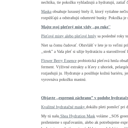
nechtíka, tie pokožku vyhladzujú a hydratujú, zatiaľ
Maska
obsahuje luxusný biely íl, ktorý vytiahne neč
rozpúšťajú a odstraňujú odumreté bunky. Pokožka je m
Majte svoj pleťový mist vždy ,,po ruke''
Pleťové misty alebo pleťové hmly
sa posledné roky te
Niet sa čomu čudovať. Obzvlášť v lete je to veľmi pr
,,strek” a Vaša pleť si užije hydratáciu a starostlivo
Flower Berry Essence
probiotická pleťová hmla obsa
ferment. Výživné extrakty a šťavy z uhoriek, pelargó
rozjasňujú ju. Hydratuje a posilňuje kožnú bariéru,
j
vyrovnáva pokožku mastnú.
Objavte ,,expresnú záchranu”
v podobe hydratač
Kvalitné hydratačné masky
dokážu pleti pomôcť pri deh
My tú našu
Shea Hydration Mask
voláme ,,SOS green 
preženieme s opaľovaním, alebo ak potrebujeme expres