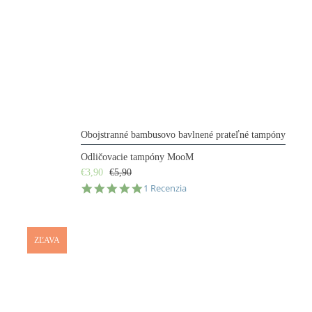
Obojstranné bambusovo bavlnené prateľné tampóny
Odličovacie tampóny MooM
€3,90
€5,90
5.0
1 Recenzia
star
rating
ZĽAVA