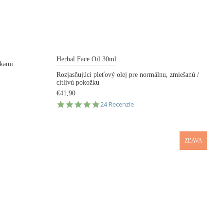
Herbal Face Oil 30ml
ikami
Rozjasňujúci pleťový olej pre normálnu, zmiešanú /
citlivú pokožku
€41,90
4.8
24 Recenzie
star
rating
ZĽAVA