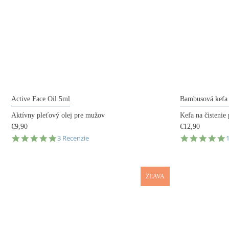
Active Face Oil 5ml
Bambusová kefa 
Aktívny pleťový olej pre mužov
Kefa na čistenie 
€9,90
€12,90
5.0
5
3 Recenzie
star
s
rating
r
ZĽAVA