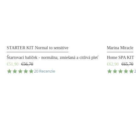
STARTER KIT Normal to sensitive
Marina Miracle
Štartovací balíček - normálna, zmiešaná a citlivá pleť
Home SPA KIT
€51,90
€56,70
€62,90
€65,70
5.0
5
20 Recenzie
star
s
rating
r