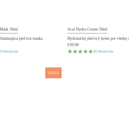
 Mask 30ml
Acai Hydra Cream 50ml
yhladzujúca pleťová maska
Hydratačný pleťový krém pre všetky t
€39,90
.9
4.9
99 Recenzie
85 Recenzie
tar
star
ating
rating
ZĽAVA