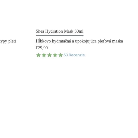
Shea Hydration Mask 30ml
ypy pleti
Hĺbkovo hydratačná a upokojujúca pleťová maska
€29,90
4.9
63 Recenzie
star
rating