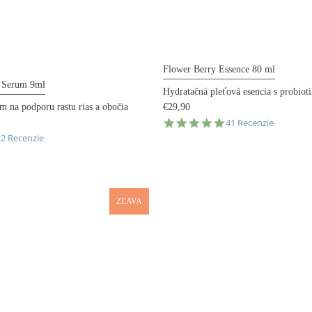
Flower Berry Essence 80 ml
 Serum 9ml
Hydratačná pleťová esencia s probiot
€29,90
m na podporu rastu rias a obočia
4.8
41 Recenzie
star
.7
22 Recenzie
rating
tar
ating
ZĽAVA