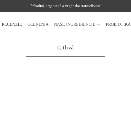
Prírodná, organická a vegánska starostlivosť
RECENZIE
OCENENIA
NAŠE INGREDIENCIE
PROBIOTIK
Citlivá