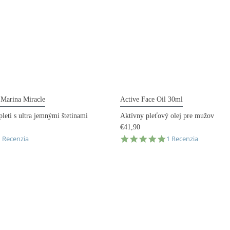
Marina Miracle
Active Face Oil 30ml
pleti s ultra jemnými štetinami
Aktívny pleťový olej pre mužov
€41,90
.0
5.0
1 Recenzia
1 Recenzia
tar
star
ating
rating