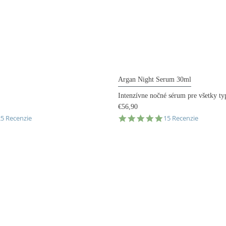
Argan Night Serum 30ml
Intenzívne nočné sérum pre všetky typ
€56,90
.0
5.0
25 Recenzie
15 Recenzie
tar
star
ating
rating