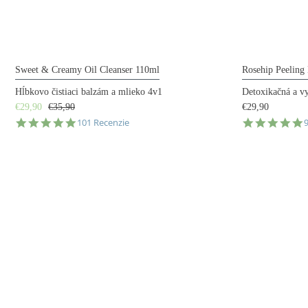
Sweet & Creamy Oil Cleanser 110ml
Rosehip Peeling
Hĺbkovo čistiaci balzám a mlieko 4v1
Detoxikačná a v
€29,90
€35,90
€29,90
4.9
4
101 Recenzie
star
s
rating
r