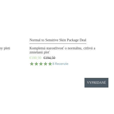
Normal to Sensitive Skin Package Deal
y pleti
Kompletná starostlivosť o normálnu, citlivú a
zmiešanú pleť
€180,90
€194,50
5.0
8 Recenzie
star
rating
VYPREDANÉ