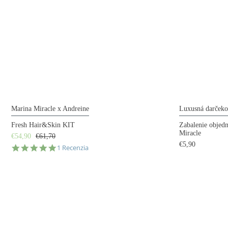
Marina Miracle x Andreine
Luxusná darčeko
Fresh Hair&Skin KIT
Zabalenie objed
Miracle
€54,90
€61,70
€5,90
5.0
1 Recenzia
star
rating