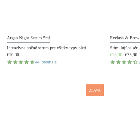
Argan Night Serum 5ml
Eyelash & Brow
Intenzívne nočné sérum pre všetky typy pleti
Stimulujúce séru
€10,90
€28,90
€35,90
4.9
4
44 Recenzie
star
s
rating
r
ZĽAVA