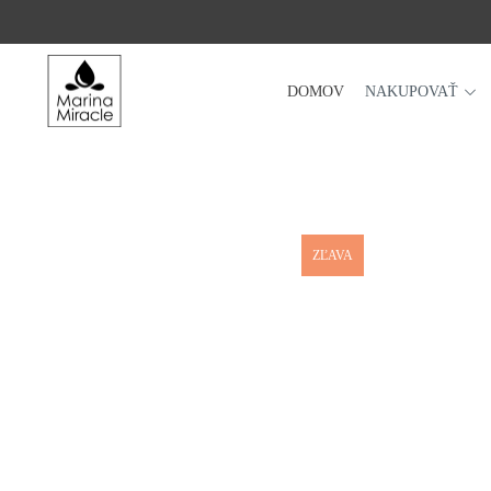
DOMOV
NAKUPOVAŤ
DOMOV
NAKUPOVAŤ
RECENZIE
OCENENIA
ZĽAVA
NAŠE INGREDIENCIE
PROBIOTIKÁ PRODUKTOV
NOVINKY
SPOLOČNOSŤ