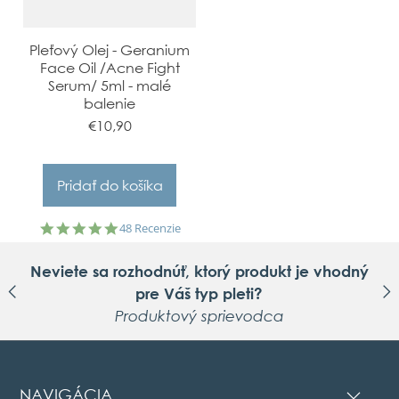
Pleťový Olej - Geranium
Face Oil /Acne Fight
Serum/ 5ml - malé
balenie
€10,90
4.9
48 Recenzie
star
rating
Neviete sa rozhodnúť, ktorý produkt je vhodný
pre Váš typ pleti?
Produktový sprievodca
NAVIGÁCIA