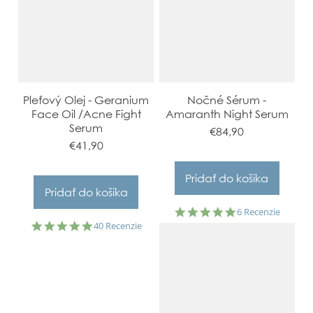
Pleťový Olej - Geranium
Nočné Sérum -
Face Oil /Acne Fight
Amaranth Night Serum
Serum
€84,90
€41,90
5.0
6 Recenzie
star
5.0
40 Recenzie
rating
star
rating