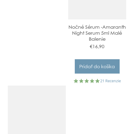
Nočné Sérum -Amaranth
Night Serum 5ml Malé
Balenie
€16,90
5.0
21 Recenzie
star
rating