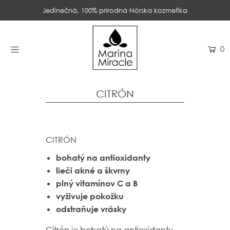
Jedinečná, 100% prírodná Nórska kozmetika
DOMOV
0
PRODUKTY
INGREDIENCIE
CITRÓN
O NÁS
RECENZIE
CITRÓN
KONTAKT
bohatý na antioxidanty
lieči akné a škvrny
NOVINKY
plný vitamínov C a B
vyživuje pokožku
odstraňuje vrásky
PROBIOTIKÁ
Citrón je bohatý na antioxidanty,