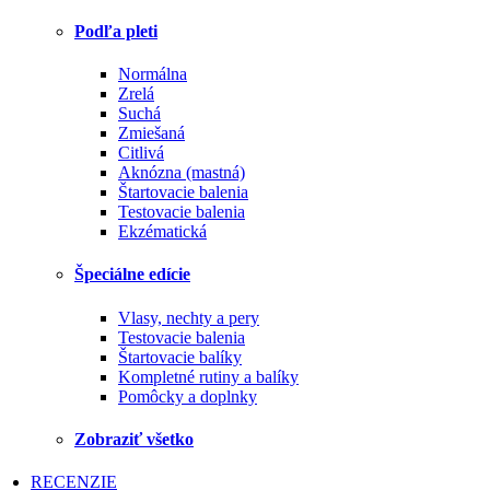
Podľa pleti
Normálna
Zrelá
Suchá
Zmiešaná
Citlivá
Aknózna (mastná)
Štartovacie balenia
Testovacie balenia
Ekzématická
Špeciálne edície
Vlasy, nechty a pery
Testovacie balenia
Štartovacie balíky
Kompletné rutiny a balíky
Pomôcky a doplnky
Zobraziť všetko
RECENZIE