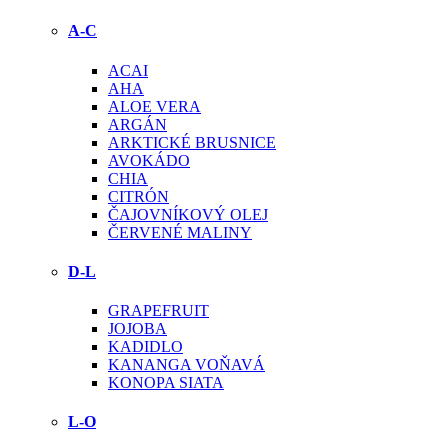
A-C
ACAI
AHA
ALOE VERA
ARGÁN
ARKTICKÉ BRUSNICE
AVOKÁDO
CHIA
CITRÓN
ČAJOVNÍKOVÝ OLEJ
ČERVENÉ MALINY
D-L
GRAPEFRUIT
JOJOBA
KADIDLO
KANANGA VOŇAVÁ
KONOPA SIATA
L-O