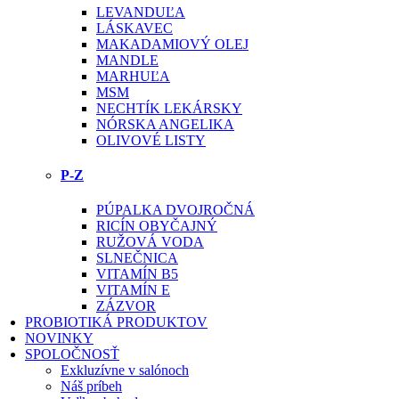
LEVANDUĽA
LÁSKAVEC
MAKADAMIOVÝ OLEJ
MANDLE
MARHUĽA
MSM
NECHTÍK LEKÁRSKY
NÓRSKA ANGELIKA
OLIVOVÉ LISTY
P-Z
PÚPALKA DVOJROČNÁ
RICÍN OBYČAJNÝ
RUŽOVÁ VODA
SLNEČNICA
VITAMÍN B5
VITAMÍN E
ZÁZVOR
PROBIOTIKÁ PRODUKTOV
NOVINKY
SPOLOČNOSŤ
Exkluzívne v salónoch
Náš príbeh