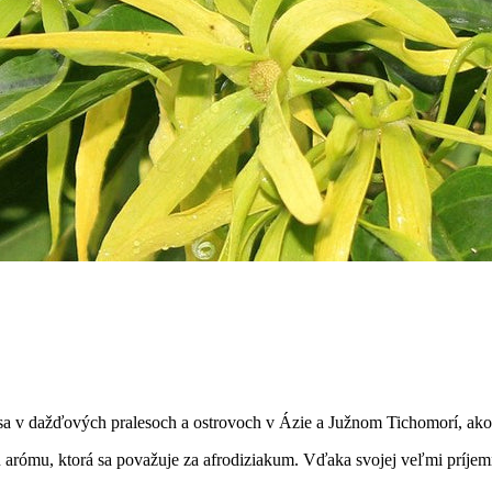
a v dažďových pralesoch a ostrovoch v Ázie a Južnom Tichomorí, ako j
rómu, ktorá sa považuje za afrodiziakum. Vďaka svojej veľmi príjemne