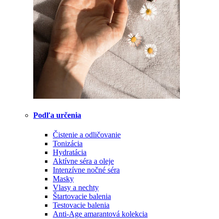
Podľa určenia
Čistenie a odličovanie
Tonizácia
Hydratácia
Aktívne séra a oleje
Intenzívne nočné séra
Masky
Vlasy a nechty
Štartovacie balenia
Testovacie balenia
Anti-Age amarantová kolekcia