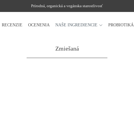
Prírodná, organická a vegánska starostlivosť
RECENZIE
OCENENIA
NAŠE INGREDIENCIE
PROBIOTIK
Zmiešaná