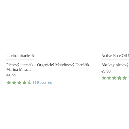
marinamiracle.sk
Active Face Oil
Pleťový uteráčik - Organický Mušelínový Uteráčik
Aktívny pleťový
Marina Miracle
€9,90
€6,90
5
4.7
11 Recenzie
s
star
r
rating