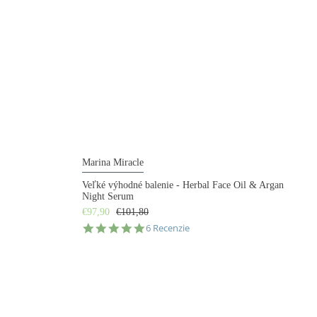
Marina Miracle
Veľké výhodné balenie - Herbal Face Oil & Argan
Night Serum
€97,90
€101,80
5.0
6 Recenzie
star
rating