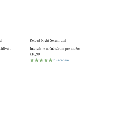
al
Reload Night Serum 5ml
itlivú a
Intenzívne nočné sérum pre mužov
€10,90
5.0
2 Recenzie
star
rating