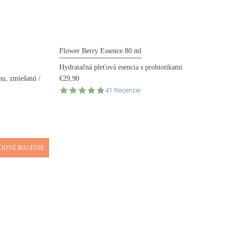
Flower Berry Essence 80 ml
Hydratačná pleťová esencia s probiotikami
€29,90
nu, zmiešanú /
4.8
41 Recenzie
star
rating
ODNÉ BALENIE