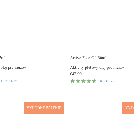
 5ml
Active Face Oil 30ml
 olej pre mužov
Aktívny pleťový olej pre mužov
€42,90
.0
5.0
3 Recenzie
1 Recenzia
tar
star
ating
rating
VÝHODNÉ BALENIE
VÝH