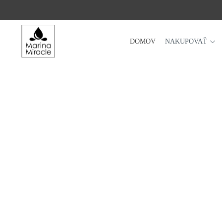
DOMOV
NAKUPOVAŤ
DOMOV
NAKUPOVAŤ
RECENZIE
OCENENIA
NAŠE INGREDIENCIE
PROBIOTIKÁ PRODUKTOV
NOVINKY
SPOLOČNOSŤ