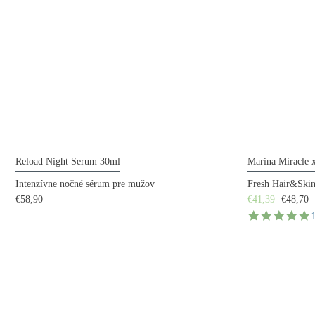
Reload Night Serum 30ml
Marina Miracle 
Intenzívne nočné sérum pre mužov
Fresh Hair&Ski
€58,90
€41,39
€48,70
5
s
r