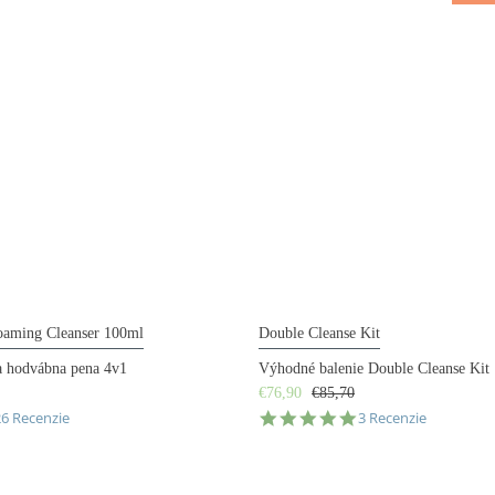
oaming Cleanser 100ml
Double Cleanse Kit
ia hodvábna pena 4v1
Výhodné balenie Double Cleanse Kit
€76,90
€85,70
.7
5.0
26 Recenzie
3 Recenzie
tar
star
ating
rating