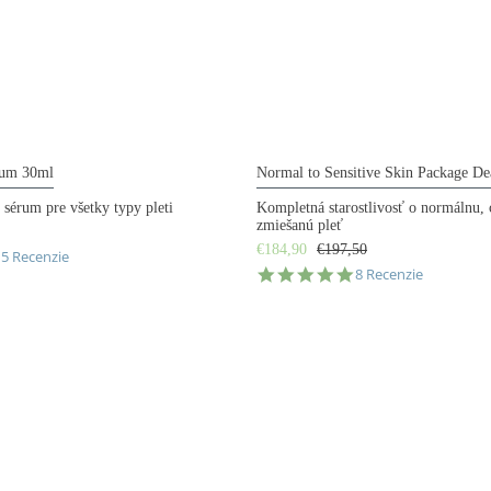
rum 30ml
Normal to Sensitive Skin Package De
 sérum pre všetky typy pleti
Kompletná starostlivosť o normálnu, c
zmiešanú pleť
€184,90
€197,50
.0
15 Recenzie
5.0
tar
8 Recenzie
star
ating
rating