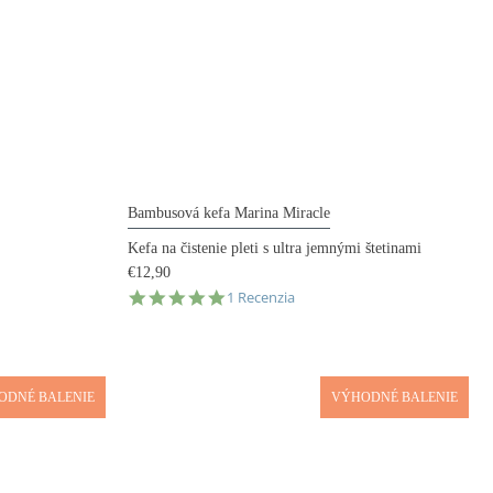
Bambusová kefa Marina Miracle
Kefa na čistenie pleti s ultra jemnými štetinami
€12,90
5.0
1 Recenzia
star
rating
ODNÉ BALENIE
VÝHODNÉ BALENIE