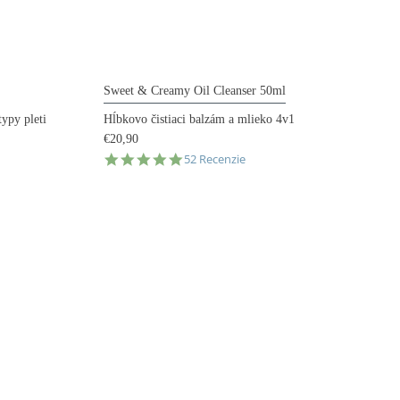
Sweet & Creamy Oil Cleanser 50ml
ypy pleti
Hĺbkovo čistiaci balzám a mlieko 4v1
€20,90
4.9
52 Recenzie
star
rating