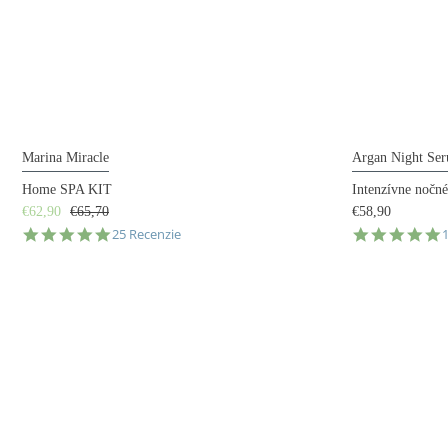
Marina Miracle
Argan Night Se
Home SPA KIT
Intenzívne nočné
€62,90
€65,70
€58,90
5.0
5
25 Recenzie
star
s
rating
r