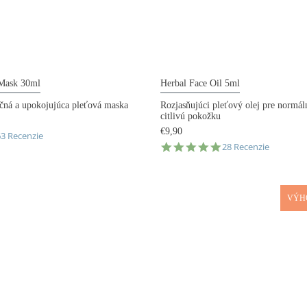
 Mask 30ml
Herbal Face Oil 5ml
čná a upokojujúca pleťová maska
Rozjasňujúci pleťový olej pre normál
citlivú pokožku
€9,90
.9
63 Recenzie
5.0
tar
28 Recenzie
star
ating
rating
VÝH