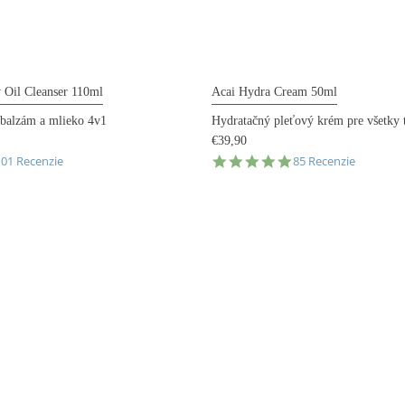
Oil Cleanser 110ml
Acai Hydra Cream 50ml
 balzám a mlieko 4v1
Hydratačný pleťový krém pre všetky t
€39,90
.9
4.9
101 Recenzie
85 Recenzie
tar
star
ating
rating