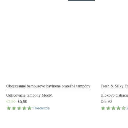
Obojstranné bambusovo bavlnené prateľné tampóny
Fresh & Silky F
Odličovacie tampóny MooM
Hĺbkovo čistiac
€3,90
€5,90
€35,90
5.0
4
1 Recenzia
star
s
rating
r