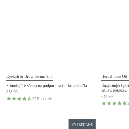
Eyelash & Brow Serum 9ml
Herbal Face Oil
Stimulujúce sérum na podporu rastu rias a obočia
Rozjasňujúci ple
citlivú pokožku
€38,90
€42,90
4.7
22 Recenzie
4
star
s
rating
r
VYPREDANÉ