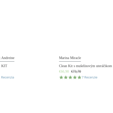
x Andreine
Marina Miracle
n KIT
Clean Kit s mušelínovým uteráčikom
€66,90
€73,70
.0
4.9
1 Recenzia
7 Recenzie
tar
star
ating
rating