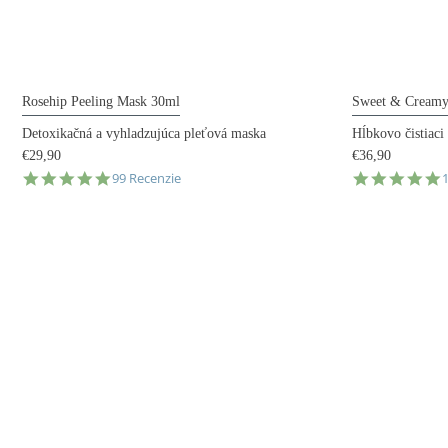
Rosehip Peeling Mask 30ml
Sweet & Creamy 
Detoxikačná a vyhladzujúca pleťová maska
Hĺbkovo čistiaci
€29,90
€36,90
4.9
4
99 Recenzie
star
s
rating
r