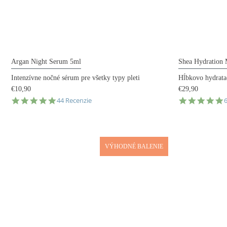
Argan Night Serum 5ml
Shea Hydration
Intenzívne nočné sérum pre všetky typy pleti
Hĺbkovo hydrata
€10,90
€29,90
4.9
4
44 Recenzie
star
s
rating
r
VÝHODNÉ BALENIE