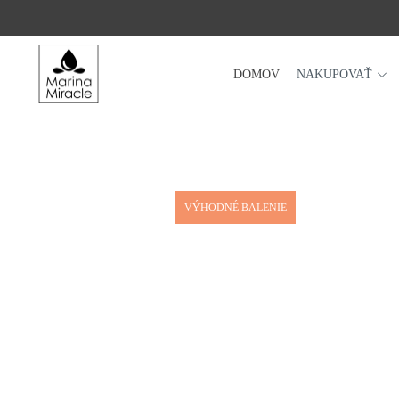
DOMOV
NAKUPOVAŤ
DOMOV
NAKUPOVAŤ
RECENZIE
OCENENIA
VÝHODNÉ BALENIE
NAŠE INGREDIENCIE
PROBIOTIKÁ PRODUKTOV
NOVINKY
SPOLOČNOSŤ