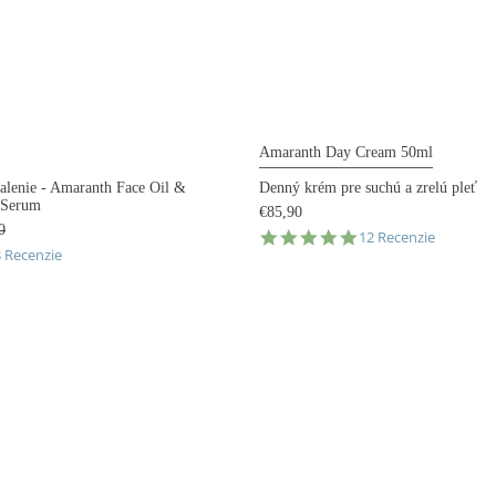
Amaranth Day Cream 50ml
alenie - Amaranth Face Oil &
Denný krém pre suchú a zrelú pleť
 Serum
€85,90
0
4.8
12 Recenzie
.0
3 Recenzie
star
tar
rating
ating