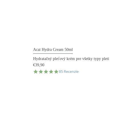
Acai Hydra Cream 50ml
Hydratačný pleťový krém pre všetky typy pleti
€39,90
4.9
85 Recenzie
star
rating