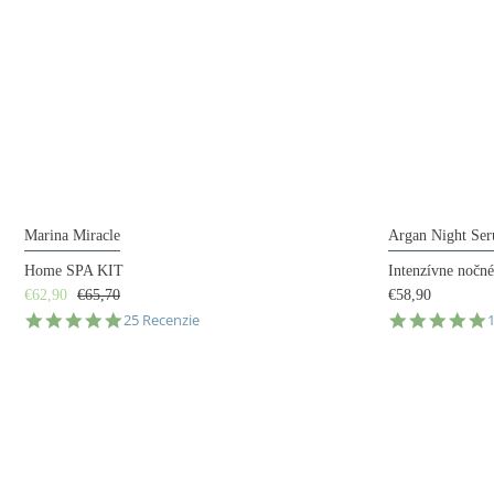
Marina Miracle
Argan Night Se
Home SPA KIT
Intenzívne nočné
€62,90
€65,70
€58,90
5.0
5
25 Recenzie
star
s
rating
r