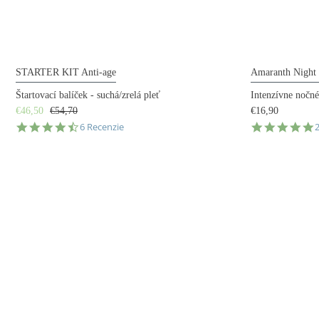
STARTER KIT Anti-age
Amaranth Night
Štartovací balíček - suchá/zrelá pleť
Intenzívne nočné
€46,50
€54,70
€16,90
4.7
5
6 Recenzie
star
s
rating
r