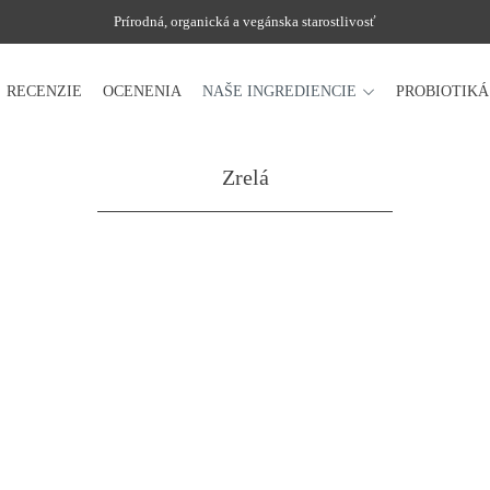
Prírodná, organická a vegánska starostlivosť
RECENZIE
OCENENIA
NAŠE INGREDIENCIE
PROBIOTIK
Zrelá