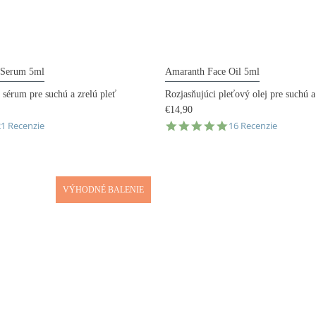
 Serum 5ml
Amaranth Face Oil 5ml
 sérum pre suchú a zrelú pleť
Rozjasňujúci pleťový olej pre suchú a
€14,90
.0
5.0
21 Recenzie
16 Recenzie
tar
star
ating
rating
VÝHODNÉ BALENIE