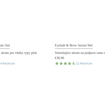
rum 5ml
Eyelash & Brow Serum 9ml
 sérum pre všetky typy pleti
Stimulujúce sérum na podporu rastu r
€38,90
.9
4.7
44 Recenzie
22 Recenzie
tar
star
ating
rating