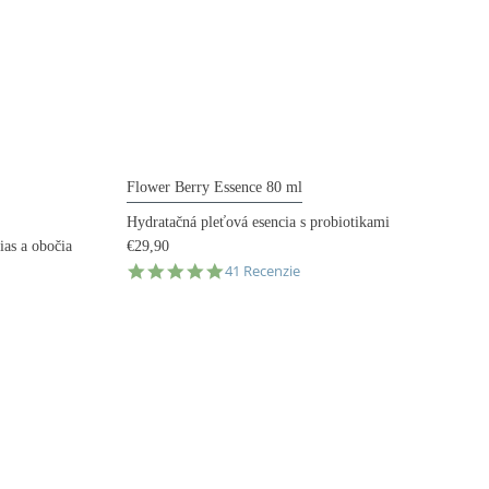
Flower Berry Essence 80 ml
Hydratačná pleťová esencia s probiotikami
€29,90
ias a obočia
4.8
41 Recenzie
star
rating