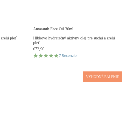
Amaranth Face Oil 30ml
 zrelú pleť
Hĺbkovo hydratačný aktívny olej pre suchú a zrelú
pleť
€72,90
5.0
7 Recenzie
star
rating
VÝHODNÉ BALENIE