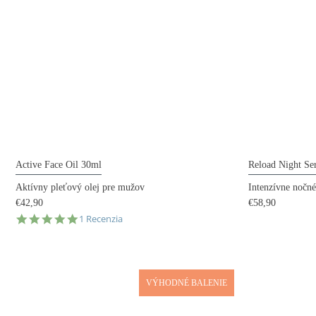
Active Face Oil 30ml
Reload Night S
Aktívny pleťový olej pre mužov
Intenzívne nočn
€42,90
€58,90
5.0
1 Recenzia
star
rating
VÝHODNÉ BALENIE