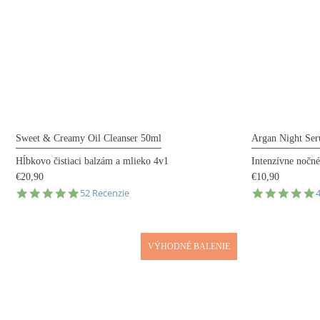
Sweet & Creamy Oil Cleanser 50ml
Argan Night Se
Hĺbkovo čistiaci balzám a mlieko 4v1
Intenzívne nočné
€20,90
€10,90
4.9
4
52 Recenzie
star
s
rating
r
VÝHODNÉ BALENIE