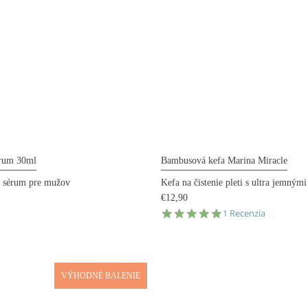
erum 30ml
Bambusová kefa Marina Miracle
é sérum pre mužov
Kefa na čistenie pleti s ultra jemnými
€12,90
5.0
1 Recenzia
star
rating
VÝHODNÉ BALENIE