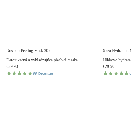
Rosehip Peeling Mask 30ml
Shea Hydration
Detoxikačná a vyhladzujúca pleťová maska
Hĺbkovo hydrata
€29,90
€29,90
4.9
4
99 Recenzie
star
s
rating
r