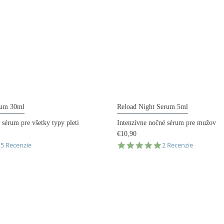
rum 30ml
Reload Night Serum 5ml
 sérum pre všetky typy pleti
Intenzívne nočné sérum pre mužov
€10,90
.0
5.0
15 Recenzie
2 Recenzie
tar
star
ating
rating