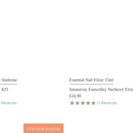
x Andreine
Essential Nail Elixir 15ml
n KIT
Intenzívny Esenciálny Nechtový Elix
€24,90
.0
4.8
1 Recenzia
11 Recenzie
tar
star
ating
rating
VÝHODNÉ BALENIE