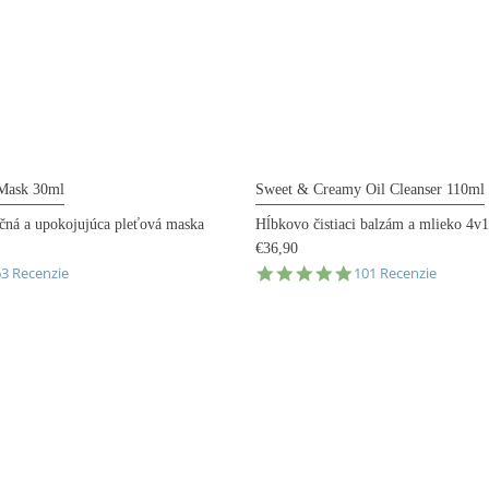
 Mask 30ml
Sweet & Creamy Oil Cleanser 110ml
čná a upokojujúca pleťová maska
Hĺbkovo čistiaci balzám a mlieko 4v1
€36,90
.9
4.9
63 Recenzie
101 Recenzie
tar
star
ating
rating