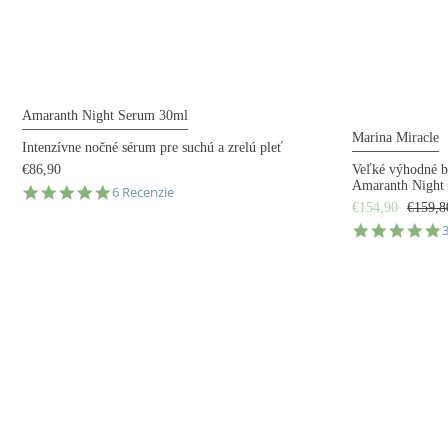
Amaranth Night Serum 30ml
Marina Miracle
Intenzívne nočné sérum pre suchú a zrelú pleť
€86,90
Veľké výhodné b
Amaranth Night
5.0
6 Recenzie
star
€154,90
€159,8
rating
5
s
r