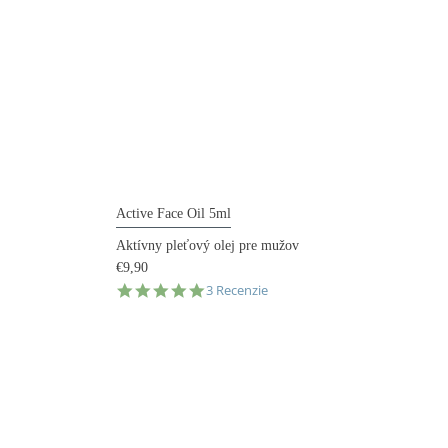
Active Face Oil 5ml
Aktívny pleťový olej pre mužov
€9,90
5.0
3 Recenzie
star
rating