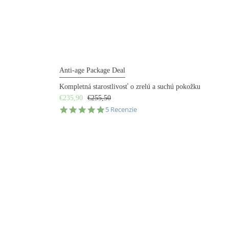
Anti-age Package Deal
Kompletná starostlivosť o zrelú a suchú pokožku
€235,90
€255,50
5.0
5 Recenzie
star
rating