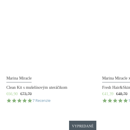
Marina Miracle
Marina Miracle 
Clean Kit s mušelínovým uteráčikom
Fresh Hair&Ski
€66,90
€73,70
€41,39
€48,70
4.9
5
7 Recenzie
star
s
rating
r
VYPREDANÉ