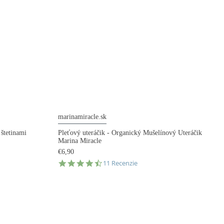
marinamiracle.sk
 štetinami
Pleťový uteráčik - Organický Mušelínový Uteráčik
Marina Miracle
€6,90
4.7
11 Recenzie
star
rating