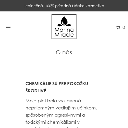
Jedinečná, 100% prírodná Nórska kozmetika
DOMOV
0
PRODUKTY
INGREDIENCIE
O nás
O NÁS
RECENZIE
CHEMIKÁLIE SÚ PRE POKOŽKU
KONTAKT
ŠKODLIVÉ
NOVINKY
Moja pleť bola vystavená
nepríjemným vedľajším účinkom,
spôsobeným agresívnymi a
PROBIOTIKÁ
toxickými chemikáliami v