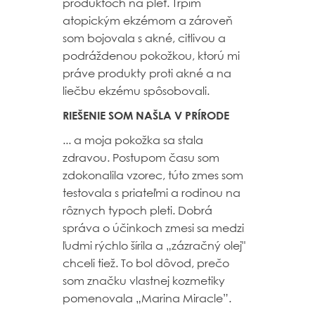
produktoch na pleť. Trpím
atopickým ekzémom a zároveň
som bojovala s akné, citlivou a
podráždenou pokožkou, ktorú mi
práve produkty proti akné a na
liečbu ekzému spôsobovali.
RIEŠENIE SOM NAŠLA V PRÍRODE
... a moja pokožka sa stala
zdravou. Postupom času som
zdokonalila vzorec, túto zmes som
testovala s priateľmi a rodinou na
rôznych typoch pleti. Dobrá
správa o účinkoch zmesi sa medzi
ľudmi rýchlo šírila a „zázračný olej"
chceli tiež. To bol dôvod, prečo
som značku vlastnej kozmetiky
pomenovala „Marina Miracle”.