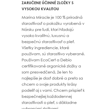
ZARUČENE ÚČINNÉ ZLOŽKY S
VYSOKOU KVALITOU
Marina Miracle je 100 % prírodná
starostlivosť o pokožku vyrobená v
Nórsku pre ľudí, ktorí hľadajú
vysoko kvalitnú, luxusnú a
bezpečnú starostlivosť o pleť.
Všetky ingrediencie, ktoré
používam, sú starostlivo vyberané.
Používam EcoCert a Debio
certifikované organické zložky a
som presvedčená, že len to
najlepšie je dosť dobré a preto sa
chcem o svoje produkty krásy
podeliť aj s vami. Chcem prispieť k
bezpečnejšej každodennej
starostlivosti o pleť, s dôkladne
vybranými zložkami.