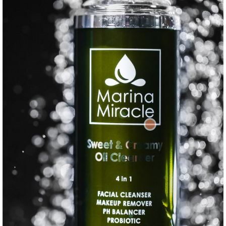
používať!“
-The Beauty Shortlist
Zakladateľka značky Marina
Miracle, Marina Engervik
povedala:
„Viem, aké je mať „zlú“ pleť. Trpím
atopickým ekzémom a moja pokožka je
veľmi citlivá, s náchylnosťou na tvorbu
akné. Aj preto bola vystavená
nepríjemným vedľajším účinkom, ktoré
spôsobili syntetické chemikáliami v
tradičných výrobkoch na starostlivosť o
pleť. Riešenie som našla v prírode a
čoskoro túžbu po „zázračnom oleji“
prejavili aj ľudia, nielen z môjho okolia...''