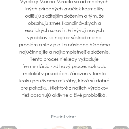
Výrobky Marina Miracle sa od mnohých
iných prírodných značiek kozmetiky
odlišujú zložitejším zložením a tým, že
obsahujú zmes škandinávskych a
exotických surovín. Pri vývoji nových
výrobkov sa najskôr sústredíme na
problém a stav pleti a následne hľadáme
najúčinnejšie a najkompletnejšie zloženie.
Tento proces niekedy vyžaduje
fermentáciu - zdĺhavý proces rozkladu
molekúl v prísadách. Zároveň v tomto
kroku používame mikróby, ktoré sú dobré
pre pokožku. Niektoré z našich výrobkov
tiež obsahujú aktívne a živé probiotiká.
Čo robí naše výrobky
Pozrieť viac..
výnimočnými?