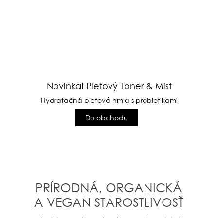
Novinka! Pleťový Toner & Mist
Hydratačná pleťová hmla s probiotikami
POZRIEŤ PRODUKTY
Do obchodu
Do obchodu
NAKUPOVAŤ
PRÍRODNÁ, ORGANICKÁ
A VEGAN STAROSTLIVOSŤ