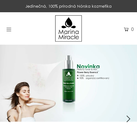
Jedinečná, 100% prírodná Nórska kozmetika
DOMOV
0
PRODUKTY
INGREDIENCIE
O NÁS
RECENZIE
KONTAKT
NOVINKY
PROBIOTIKÁ