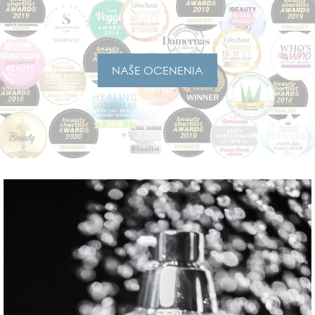
Pri formulácii nových produktov prebieha
vývoj až dovtedy, kým zakladateľka,
Marina a rovnako testovací panel
NAŠE OCENENIA
potvrdia, že je produkt optimálny a „robí“
presne to, na čo je určený. Tento spôsob a
procesy priniesli značke Marina Miracle už
28 medzinárodných ocenení a 12
nominácií. V roku 2019 sme získali
ocenenie „Najlepšia prírodná/ekologická
kozmetická značka“ v súťaži „Beauty
Shortlist Awards“, ktorá je tiež
najznámejším slávnostným udeľovaním
cien na svete, a uviedli o nás:
„Marina Miracle je špeciálne sladká, čistá
a zelená. Účinnosť, textúra a vôňa
produktov spája prírodné nórske
ingrediencie. Radosť objavovať a