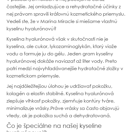
častejšie. Jej omladzujúce a rehydratačné účinky z
nej právom spravili kráľovnú kozmetického priemyslu.
Vedeli ste, že v Marina Miracle si miešame vlastnú
kyselinu hyalurónovú?
Kyselina hyalurónová však v skutočnosti nie je
kyselina, ale cukor, lykozaminoglykán, ktorý viaže
vodu a formuje ju do gélu. Jeden gram kyseliny
hyalurónovej dokáže naviazať až liter vody. Preto
patrí medzi najvyhľadávanejšie hydratačné zložky v
kozmetickom priemysle.
Jej najdôležitejšou úlohou je udržiavať pokožku,
kolagén a elastín stabilné. Kyselina hyalurónová
zlepšuje vlhkosť pokožky, zjemňuje kontúry tváre,
minimalizuje vrásky.Práve vrásky sa často objavujú
vtedy, ak je pokožka suchá a dehydratovaná.
Čo je špeciálne na našej kyseline