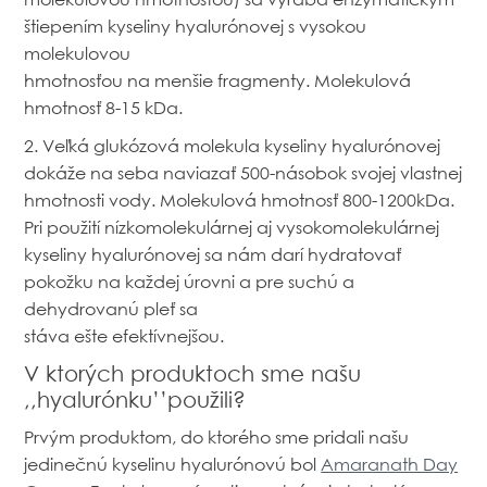
štiepením kyseliny hyalurónovej s vysokou
molekulovou
hmotnosťou na menšie fragmenty. Molekulová
hmotnosť 8-15 kDa.
2. Veľká glukózová molekula kyseliny hyalurónovej
dokáže na seba naviazať 500-násobok svojej vlastnej
hmotnosti vody. Molekulová hmotnosť 800-1200kDa.
Pri použití nízkomolekulárnej aj vysokomolekulárnej
kyseliny hyalurónovej sa nám darí hydratovať
pokožku na každej úrovni a pre suchú a
dehydrovanú pleť sa
stáva ešte efektívnejšou.
V ktorých produktoch sme našu
,,hyalurónku’’použili?
Prvým produktom, do ktorého sme pridali našu
jedinečnú kyselinu hyalurónovú bol
Amaranath Day