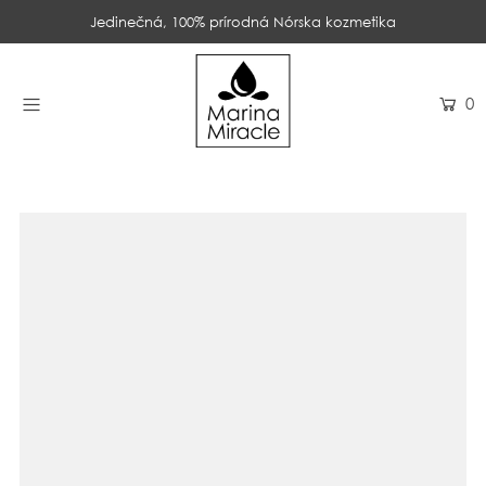
Jedinečná, 100% prírodná Nórska kozmetika
DOMOV
0
PRODUKTY
INGREDIENCIE
O NÁS
RECENZIE
KONTAKT
NOVINKY
PROBIOTIKÁ