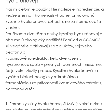
hyalurónovej?
Naším cieľom je používať tie najlepšie ingrediencie, a
keďže sme na trhu nenašli vhodne formulovanú
kyselinu hyalurónovú, rozhodli sme sa sformulovať si
vlastnú.
Používame dva rôzne druhy kyseliny hyalurónovej a
oba majú ekologický certifikát EcoCert a COSMOS,
sú vegánske a získavajú sa z glukózy, sójového
peptónu a
kvasnicového extraktu. Tieto dve kyseliny
hyalurónové spolu v presných pomeroch miešame,
čo je veľmi zložitý proces. Kyselina hyalurónová sa
vyrába biotechnologicky mikrobiálnou
fermentáciou za prítomnosti kvasnicového extraktu,
peptónov a sér.
1. Forma kyseliny hyalurónovej SLMW (s veľmi nízkou
molekulovou hmotnosťou) sa vyrába enzymatickým