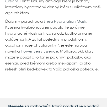
Cream
. Tento luxusný anti-age krém je bohatý,
intenzívny hydratačný denný krém s unikátnym anti-
age efektom.
Ďalším v poradí bola
Shea Hydratation Mask
.
Kyselina hyalurónová jej dodala tie správne
hydratačné vlastnosti, čo sa odzrkadlilo aj na jej
obľúbenosti. A zatiaľ posledným produktom s
obsahom našej ,,hyalurónky’’, je ešte horúca
novinka
Flower Berry Essence
. Multiprodukt, ktorý
môžete použiť ako toner po umytí pokožky, ako
esenciu pred krémom alebo mejkapom, či ako
refresh pleti kedykoľvek to Vaša pokožka potrebuje.
Neviete sa rozhodnúť, ktorý produkt je vhodný