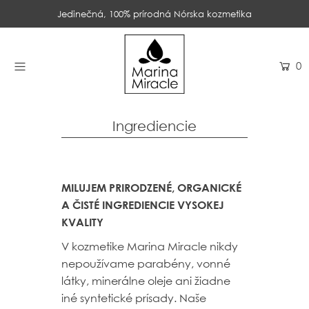
Jedinečná, 100% prírodná Nórska kozmetika
DOMOV
0
PRODUKTY
INGREDIENCIE
Ingrediencie
O NÁS
RECENZIE
MILUJEM PRIRODZENÉ, ORGANICKÉ
A ČISTÉ INGREDIENCIE VYSOKEJ
KONTAKT
KVALITY
NOVINKY
V kozmetike Marina Miracle nikdy
nepoužívame parabény, vonné
látky, minerálne oleje ani žiadne
PROBIOTIKÁ
iné syntetické prísady. Naše