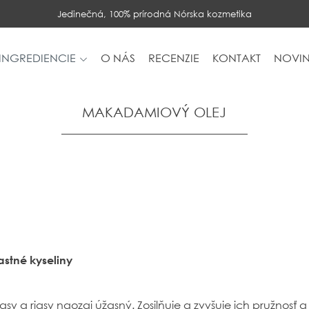
Jedinečná, 100% prírodná Nórska kozmetika
INGREDIENCIE
O NÁS
RECENZIE
KONTAKT
NOVIN
MAKADAMIOVÝ OLEJ
stné kyseliny
sy a riasy naozaj úžasný. Zosilňuje a zvyšuje ich pružnosť a