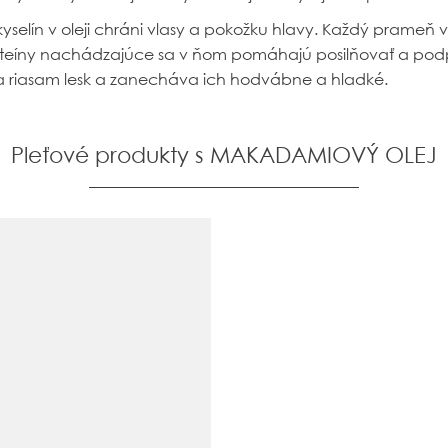
selín v oleji chráni vlasy a pokožku hlavy. Každý prameň v
roteíny nachádzajúce sa v ňom pomáhajú posilňovať a pod
 a riasam lesk a zanecháva ich hodvábne a hladké.
Pleťové produkty s MAKADAMIOVÝ OLEJ