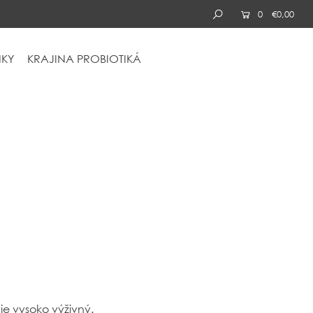
0
€0,00
KY
KRAJINA
PROBIOTIKÁ
 je vysoko výživný.