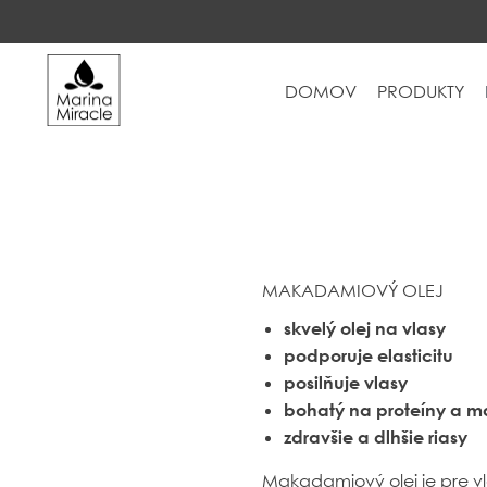
DOMOV
PRODUKTY
DOMOV
PRODUKTY
INGREDIENCIE
O NÁS
RECENZIE
MAKADAMIOVÝ OLEJ
KONTAKT
skvelý olej na vlasy
podporuje elasticitu
NOVINKY
posilňuje vlasy
bohatý na proteíny a ma
zdravšie a dlhšie riasy
PROBIOTIKÁ
Makadamiový olej je pre vla