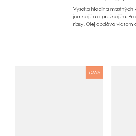
Vysoká hladina mastných ky
jemnejším a pružnejším. P
riasy. Olej dodáva vlasom
ZĽAVA