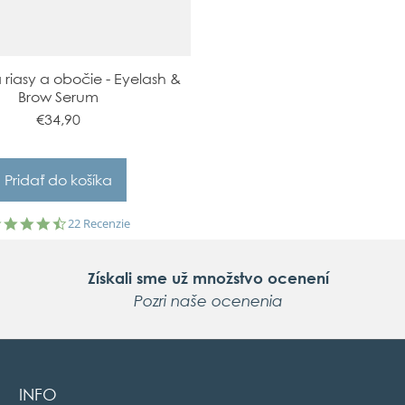
riasy a obočie - Eyelash &
Brow Serum
€34,90
4.7
22 Recenzie
star
rating
Získali sme už množstvo ocenení
Pozri naše ocenenia
INFO