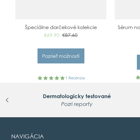
Špeciálne darčekové kolekcie
Sérum na 
€69,90
€87,60
Pozrieť možnosti
5.0
1 Recenzia
star
rating
pre
Dermatologicky testované
Pozri reporty
NAVIGÁCIA