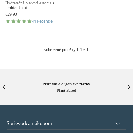
Hydratačná pleťová esencia s
probiotikami
€29,90
4.8
41 Recenzie
star
rating
Zobrazené položky 1-1 z 1.
Prírodné a organické zložky
Plant Based
Sprievodca nákupom