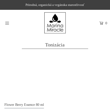
Prírodná, organická a vegánska starostlivosť
DOMOV
0
NAKUPOVAŤ
RECENZIE
Tonizácia
OCENENIA
NAŠE INGREDIENCIE
PROBIOTIKÁ PRODUKTOV
NOVINKY
SPOLOČNOSŤ
Flower Berry Essence 80 ml