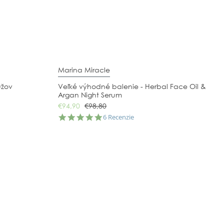
Marina Miracle
užov
Veľké výhodné balenie - Herbal Face Oil &
Argan Night Serum
€94,90
€98,80
5.0
6 Recenzie
star
rating