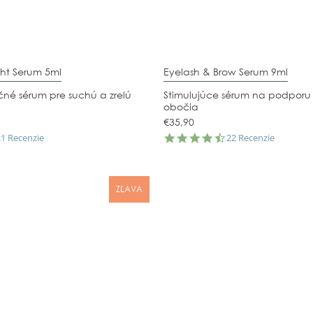
ht Serum 5ml
Eyelash & Brow Serum 9ml
čné sérum pre suchú a zrelú
Stimulujúce sérum na podporu r
obočia
€35,90
.0
4.7
21 Recenzie
22 Recenzie
tar
star
ating
rating
ZĽAVA