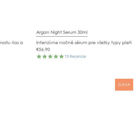
Argan Night Serum 30ml
astu rias a
Intenzívne nočné sérum pre všetky typy pleti
€56,90
5.0
15 Recenzie
star
rating
ZĽAVA