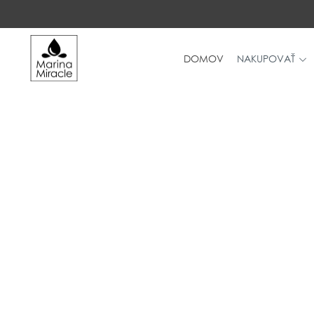
DOMOV
NAKUPOVAŤ
DOMOV
NAKUPOVAŤ
RECENZIE
OCENENIA
NAŠE INGREDIENCIE
PROBIOTIKÁ PRODUKTOV
NOVINKY
SPOLOČNOSŤ