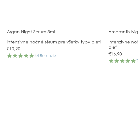
Argan Night Serum 5ml
Amaranth Nig
Intenzívne nočné sérum pre všetky typy pleti
Intenzívne no
pleť
€10,90
€16,90
4.9
44 Recenzie
star
5
rating
s
r