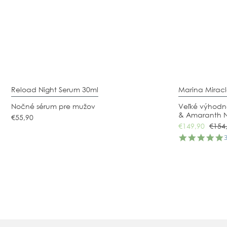
Reload Night Serum 30ml
Marina Mirac
Nočné sérum pre mužov
Veľké výhodn
& Amaranth N
€55,90
€149,90
€154
5
s
r