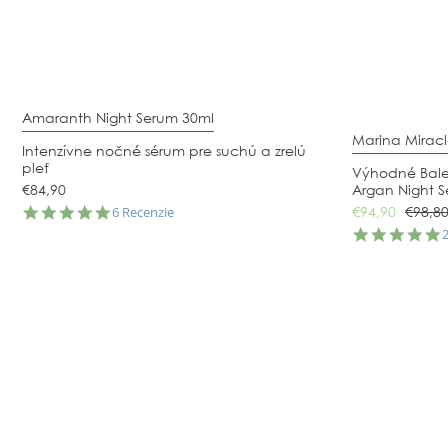
Amaranth Night Serum 30ml
Marina Mirac
Intenzívne nočné sérum pre suchú a zrelú
pleť
Výhodné Bale
€84,90
Argan Night 
5.0
6 Recenzie
€94,90
€98,8
star
5
rating
s
r