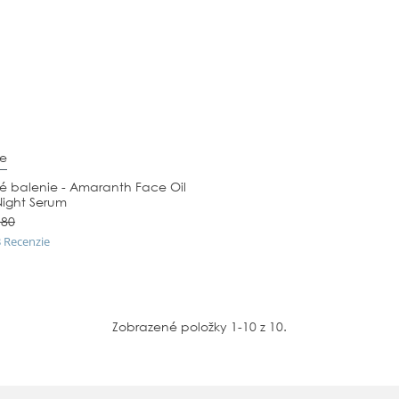
le
é balenie - Amaranth Face Oil
ight Serum
,80
.0
3 Recenzie
tar
ating
Zobrazené položky 1-10 z 10.