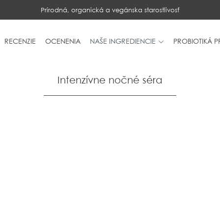
Prírodná, organická a vegánska starostlivosť
RECENZIE
OCENENIA
NAŠE INGREDIENCIE
PROBIOTIKÁ 
Intenzívne nočné séra