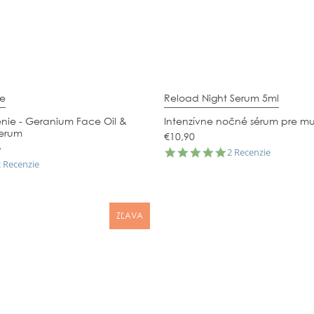
le
Reload Night Serum 5ml
nie - Geranium Face Oil &
Intenzívne nočné sérum pre m
Serum
€10,90
0
5.0
2 Recenzie
.0
star
2 Recenzie
tar
rating
ating
ZĽAVA