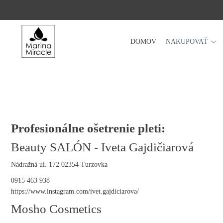
DOMOV
NAKUPOVAŤ
DOMOV
NAKUPOVAŤ
RECENZIE
OCENENIA
NAŠE INGREDIENCIE
Profesionálne ošetrenie pleti:
PROBIOTIKÁ PRODUKTOV
Beauty SALÓN - Iveta Gajdičiarová
NOVINKY
Nádražná ul. 172 02354 Turzovka
SPOLOČNOSŤ
0915 463 938
https://www.instagram.com/ivet.gajdiciarova/
Mosho Cosmetics