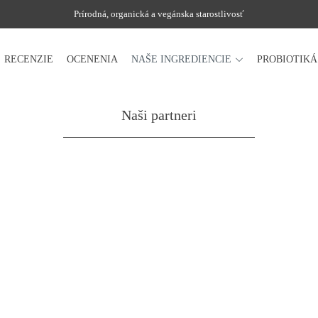
Prírodná, organická a vegánska starostlivosť
RECENZIE
OCENENIA
NAŠE INGREDIENCIE
PROBIOTIK
Naši partneri