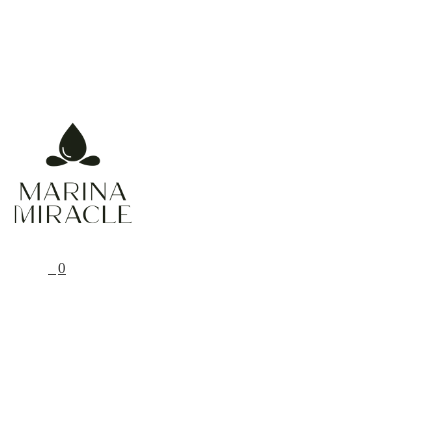
Prírodná, organická a vegánska starostlivosť
0