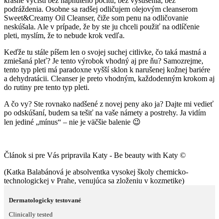
krásne vyčistí bez napnutého pocitu, bez vysušenia, bez
podráždenia. Osobne sa radšej odličujem olejovým cleanserom
Sweet&Creamy Oil Cleanser, čiže som penu na odličovanie
neskúšala. Ale v prípade, že by ste ju chceli použiť na odlíčenie
pleti, myslím, že to nebude krok vedľa.
Keďže tu stále píšem len o svojej suchej citlivke, čo taká mastná a
zmiešaná pleť? Je tento výrobok vhodný aj pre ňu? Samozrejme,
tento typ pleti má paradoxne vyšší sklon k narušenej kožnej bariére
a dehydratácii. Cleanser je preto vhodným, každodenným krokom aj
do rutiny pre tento typ pleti.
A čo vy? Ste rovnako nadšené z novej peny ako ja? Dajte mi vedieť
po odskúšaní, budem sa tešiť na vaše námety a postrehy. Ja vidím
len jediné „mínus“ – nie je väčšie balenie
😉
Článok si pre Vás pripravila Katy -
Be beauty with Katy ©
(Katka Balabánová je absolventka vysokej školy chemicko-
technologickej v Prahe, venujúca sa zloženiu v kozmetike)
Dermatologicky testované
Clinically tested