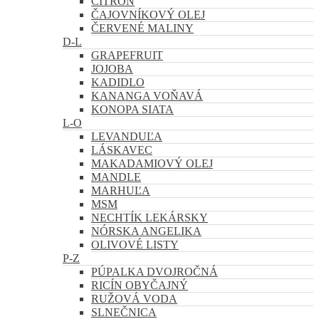
CITRÓN
ČAJOVNÍKOVÝ OLEJ
ČERVENÉ MALINY
D-L
GRAPEFRUIT
JOJOBA
KADIDLO
KANANGA VOŇAVÁ
KONOPA SIATA
L-O
LEVANDUĽA
LÁSKAVEC
MAKADAMIOVÝ OLEJ
MANDLE
MARHUĽA
MSM
NECHTÍK LEKÁRSKY
NÓRSKA ANGELIKA
OLIVOVÉ LISTY
P-Z
PÚPALKA DVOJROČNÁ
RICÍN OBYČAJNÝ
RUŽOVÁ VODA
SLNEČNICA