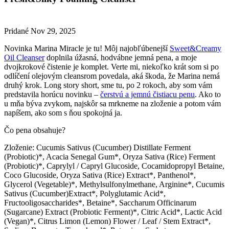
Pridané
Nov 29, 2025
Novinka Marina Miracle je tu! Môj najobľúbenejší
Sweet&Creamy
Oil Cleanser
doplnila úžasná, hodvábne jemná pena, a moje
dvojkrokové čistenie je komplet. Verte mi, niekoľko krát som si po
odlíčení olejovým cleansrom povedala, aká škoda, že Marina nemá
druhý krok. Long story short, sme tu, po 2 rokoch, aby som vám
predstavila horúcu novinku –
čerstvú a jemnú čistiacu penu
. Ako to
u mňa býva zvykom, najskôr sa mrkneme na zloženie a potom vám
napíšem, ako som s ňou spokojná ja.
Čo pena obsahuje?
Zloženie:
Cucumis Sativus (Cucumber) Distillate Ferment
(Probiotic)*, Acacia Senegal Gum*, Oryza Sativa (Rice) Ferment
(Probiotic)*, Caprylyl / Capryl Glucoside, Cocamidopropyl Betaine,
Coco Glucoside, Oryza Sativa (Rice) Extract*, Panthenol*,
Glycerol (Vegetable)*, Methylsulfonylmethane, Arginine*, Cucumis
Sativus (Cucumber)Extract*, Polyglutamic Acid*,
Fructooligosaccharides*, Betaine*, Saccharum Officinarum
(Sugarcane) Extract (Probiotic Ferment)*, Citric Acid*, Lactic Acid
(Vegan)*, Citrus Limon (Lemon) Flower / Leaf / Stem Extract*,