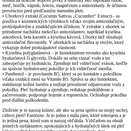
bohatá na dôležité stopové prvky a minerály ako napríklad zinok,
meď, horčík, vápnik, železo, magnézium a antioxidanty. Je účinnou
prevenciou pred predčasným starnutím pleti.
•
Uhorkový extrakt (Cucumis Sativus „Cucumber“ Extract)
-
sa
používa v kozmetických výrobkoch
vďaka svojim antioxidačným,
protizápalovým a zmäkkčujúcim účinkom. V extrakte z uhoriek sa
prirodzene nachádza niekoľko antioxidantov, napríklad kyselina
askorbová, beta karotén a kyselina kávová. Uhorky tiež obsahujú
antioxidačné flavonoidy. V uhorkách sa nachádza aj enzým, ktorý
vykazuje dobré protizápalové vlastnosti.
•
Kyselina polyglutámová
– je humektantom rovnako ako kyselina
hyalurónová či glycerín. Dokáže na seba viazať vodu a tm
zabezpečuje jej hydratáciu. Zjemňuje tiež viditeľnosť vrások, keďže
na správne hydratovanej pokožke je ich viditeľnosť menšia.
•
Panthenol –
je provitamín B5, ktorý sa po kontakte s pokožkou
vďaka oxidácii mení na Vitamín B5. Správa sa ako humektant,
stabiluzuje kožnú bariéru a znižuje prirodzené odparovanie vody z
pokožky. Pleť hydratuje a zjemňuje, redukuje podráždenie a
začervenanie, podporuje hojenie a regeneráciu. Ochraňuje pokožku
pred ďalším poškodením.
Zloženie je to naozaj krásne, ale ako sa pena správa na mojej suchej,
citlivej pleti? Famózne. Je to jedna z mála pien, ktoré tolerujem a je
to jediná pena, ktorú som si naozaj obľúbila. Vzhľadom na obsah
jemných surfaktantov, upokojujúcich a hydratačných látok mi pleť