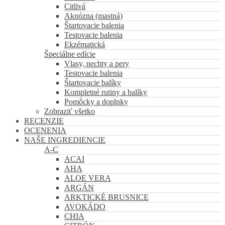
Citlivá
Aknózna (mastná)
Štartovacie balenia
Testovacie balenia
Ekzématická
Špeciálne edície
Vlasy, nechty a pery
Testovacie balenia
Štartovacie balíky
Kompletné rutiny a balíky
Pomôcky a doplnky
Zobraziť všetko
RECENZIE
OCENENIA
NAŠE INGREDIENCIE
A-C
ACAI
AHA
ALOE VERA
ARGÁN
ARKTICKÉ BRUSNICE
AVOKÁDO
CHIA