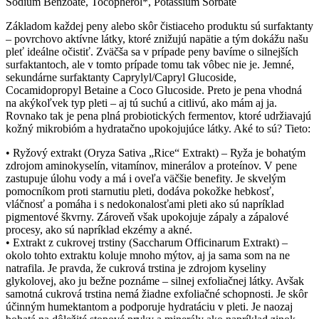
Sodium Benzoate, Tocopherol*, Potassium Sorbate
Základom každej peny alebo skôr čistiaceho produktu sú surfaktanty
– povrchovo aktívne látky, ktoré znižujú napätie a tým dokážu našu
pleť ideálne očistiť. Zväčša sa v prípade peny bavíme o silnejších
surfaktantoch, ale v tomto prípade tomu tak vôbec nie je. Jemné,
sekundárne surfaktanty Caprylyl/Capryl Glucoside,
Cocamidopropyl Betaine a Coco Glucoside. Preto je pena vhodná
na akýkoľvek typ pleti – aj tú suchú a citlivú, ako mám aj ja.
Rovnako tak je pena plná probiotických fermentov, ktoré udržiavajú
kožný mikrobióm a hydratačno upokojujúce látky. Aké to sú? Tieto:
•
Ryžový extrakt (Oryza Sativa „Rice“ Extrakt)
–
Ryža je bohatým
zdrojom aminokyselín, vitamínov, minerálov a proteínov. V pene
zastupuje úlohu vody a má i oveľa väčšie benefity. Je skvelým
pomocníkom proti starnutiu pleti, dodáva pokožke hebkosť,
vláčnosť a pomáha i s nedokonalosťami pleti ako sú napríklad
pigmentové škvrny. Zároveň však upokojuje zápaly a zápalové
procesy, ako sú napríklad ekzémy a akné.
•
Extrakt z cukrovej trstiny (Saccharum Officinarum Extrakt)
–
okolo tohto extraktu koluje mnoho mýtov, aj ja sama som na ne
natrafila. Je pravda, že cukrová trstina je zdrojom kyseliny
glykolovej, ako ju bežne poznáme – silnej exfoliačnej látky. Avšak
samotná cukrová trstina nemá žiadne exfoliačné schopnosti. Je skôr
účinným humektantom a podporuje hydratáciu v pleti. Je naozaj