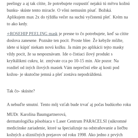
peelingy a aj tak cítite, že potrebujete rozpustiť nejakú tú mŕtvu kožnú
bunku- skúste tento miracle. O vôni nemusím písať. Božská.
Aplikujem max 2x do týždňa večer na suchú vyčistenú pleť. Krém na
to ako kedy.
⭐️ROSEHIP PEELING mask
je presne to čo potrebujete, keď sa cítite
doslova zanesene. Poznáte ten pocit. Proste blee. Že kebyže môžte,
idete si kúpiť niekam novú kožku. Ja mám po aplikácii tejto masky
vždy pocit, že sa nespoznávam. Ide o čistiaci ílový produkt s
kryštálikmi cukru, kt. zmývate cca po 10-15 min. Ale pozor. Na
rozdiel od iných ílových masiek Vám neprečistí ešte aj kosti pod
kožou- je skutočne jemná a pleť zostáva nepodráždená.
Tak čo- skúsite?
A nebuďte smutní. Tento môj vzťah bude trvať aj počas budúceho roku
MUDr. Karolína Baumgartnerová,
dermatologička pôsobiaca v Laser Centrum PARACELSI (súkromné
medicínske zariadenie, ktoré sa špecializuje na odstraňovanie a liečbu
kožných a slizničných prejavov od roku 1998. Ako jedno z prvých