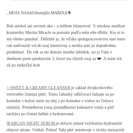
,,MOJA NAJobľúbenejšia MARINA🌟
Rok utiekol ani neviem ako - a môžem bilancovať. S nórskou značkou
kozmetiky Marina Miracle sa poznám podľa mňa ešte dlhšie. Kto si to
má všetko pamätať. Dôležité je, že vďaka spolupracovníctvu sme tento
rok nadviazali vzťah ozaj intenzívny a mohla som ju dopodrobna
preskúmať. Do rúk sa mi dostalo mnoho lahôdok, no ja Vám v
dnešnom poste predstavím 3, ktoré ma chytili ozaj za ❤️. A mám ich
už po niekoľký krát.
✨SWEET & CREAMY CLEANSER
je základ dvojkrokového
večerného čistenia pleti. Tento ľahunký odličovací balzam sa po
kontakte s kožou mení na olej a po kontakte s vodou na čistiacu
emulziu. Prenádherne (ozaj prenádherne) kokosovo vonia a pleť
necháva po čistení hebkú a hydratovanú.
🌸ARGAN NIGHT SERUM
je defacto jemné exfoliačno-hydratačné
olejové sérum. Unikát. Pokiaľ Vaša pleť netoleruje v týchto mesiacich