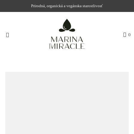
Prírodná, organická a vegánska starostlivosť
DOMOV
0
NAKUPOVAŤ
RECENZIE
OCENENIA
NAŠE INGREDIENCIE
PROBIOTIKÁ PRODUKTOV
NOVINKY
SPOLOČNOSŤ