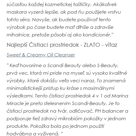
súčasťou každej kozmetickej taštičky.
Akákoľvek
maskara vyzerá lepšie, ak pod ňu použijete vrstvu
tohto séra.
Navyše, ak budete používať tento
výrobok po čase budete mať dlhšie a zdravšie
mihalnice, pretože pôsobí
aj ako kondicionér.''
Najlepší Čistiaci prostriedok - ZLATO - víťaz
Sweet & Creamy Oil Cleanser
'' Keď hovoríme o Scandi Beauty alebo S-Beauty,
prvá vec, ktorá mi príde na myseľ, sú vysoko kvalitné
výrobky, ktoré dokážu veľa vecí naraz.
To znamená
minimalistickejší prístup ku kráse s maximálnymi
výsledkami.
Tento čistiaci prostriedok 4 v 1 od Marina
Miracle je preto stelesnením Scandi-Beauty.
Je to
čistiaci prostriedok na tvár, odličovač, PH balancer a
podporuje tiež zdravý mikrobióm pokožky v jednom
produkte.
P
okožka bola po jednom použití
hodvábna a vyživená. “