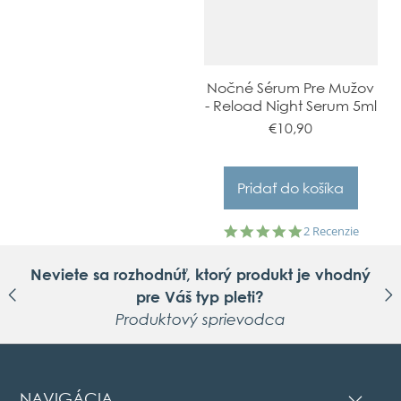
Nočné Sérum Pre Mužov
- Reload Night Serum 5ml
€10,90
5.0
2 Recenzie
star
rating
Neviete sa rozhodnúť, ktorý produkt je vhodný
pre Váš typ pleti?
Produktový sprievodca
NAVIGÁCIA