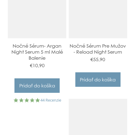
Nočné Sérum- Argan
Nočné Sérum Pre Mužov
Night Serum 5 ml Malé
- Reload Night Serum
Balenie
€55,90
€10,90
4.9
44 Recenzie
star
rating