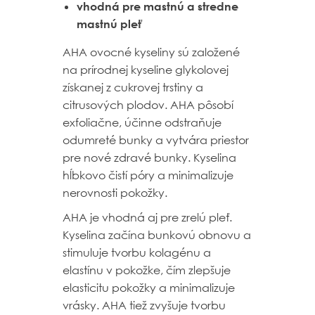
vhodná pre mastnú a stredne
mastnú pleť
AHA ovocné kyseliny sú založené
na prírodnej kyseline glykolovej
získanej z cukrovej trstiny a
citrusových plodov. AHA pôsobí
exfoliačne, účinne odstraňuje
odumreté bunky a vytvára priestor
pre nové zdravé bunky. Kyselina
hĺbkovo čistí póry a minimalizuje
nerovnosti pokožky.
AHA je vhodná aj pre zrelú pleť.
Kyselina začína bunkovú obnovu a
stimuluje tvorbu kolagénu a
elastínu v pokožke, čím zlepšuje
elasticitu pokožky a minimalizuje
vrásky. AHA tiež zvyšuje
tvorbu