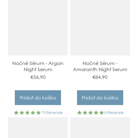
Nočné Sérum - Argan
Nočné Sérum -
Night Serum
Amaranth Night Serum
€56,90
€84,90
5.0
5.0
15 Recenzie
6 Recenzie
star
star
rating
rating