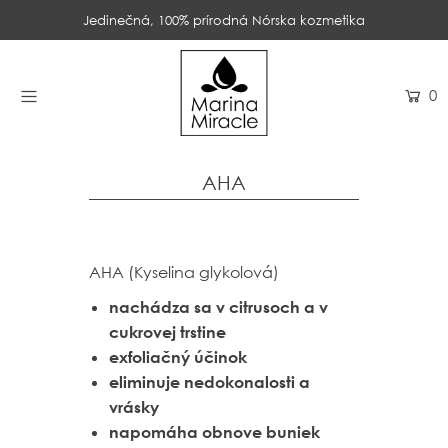
Jedinečná, 100% prírodná Nórska kozmetika
DOMOV
0
PRODUKTY
INGREDIENCIE
AHA
O NÁS
RECENZIE
AHA (Kyselina glykolová)
KONTAKT
nachádza sa v citrusoch a v
cukrovej trstine
NOVINKY
exfoliačný účinok
eliminuje nedokonalosti a
vrásky
PROBIOTIKÁ
napomáha obnove buniek