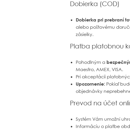
Dobierka (COD)
Dobierka pri prebraní t
alebo poštovému doručov
zásielky.
Platba platobnou k
Pohodlným a
bezpečn
Maestro, AMEX, VISA.
Pri akceptácii platobný
Upozornenie:
Pokiaľ bu
objednávky neprebehne 
Prevod na účet onl
Systém Vám umožní uhra
Informáciu o platbe obd