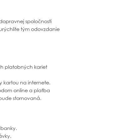
 dopravnej spoločnosti
 urýchlite tým odovzdanie
ch platobných kariet
y kartou na internete.
odom online a platba
bude stornovaná.
 banky.
ávky.