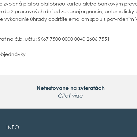
de zvolená platba platobnou kartou alebo bankovým prev
do 2 pracovných dní od zaslanej urgencie, automaticky 
e vykonanie úhrady obdržíte emailom spolu s potvrdením 
ať na č.b. účtu:
SK67 7500 0000 0040 2606 7551
 objednávky
Netestované na zvieratách
Čítať viac
INFO