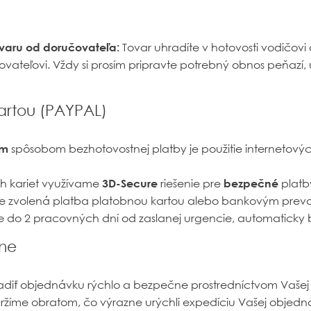
ovaru od doručovateľa:
Tovar uhradíte v hotovosti vodičovi
ateľovi. Vždy si prosím pripravte potrebný obnos peňazí,
artou (PAYPAL)
ým
spôsobom bezhotovostnej platby je použitie internetový
ch kariet využívame
3D-Secure
riešenie pre
bezpečné
platb
de zvolená platba platobnou kartou alebo bankovým prev
do 2 pracovných dní od zaslanej urgencie, automaticky 
ine
diť objednávku rýchlo a bezpečne prostredníctvom Vašej
ržíme obratom, čo výrazne urýchli expedíciu Vašej objedn