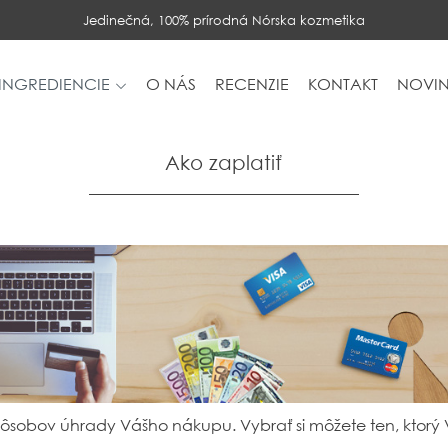
Jedinečná, 100% prírodná Nórska kozmetika
INGREDIENCIE
O NÁS
RECENZIE
KONTAKT
NOVIN
Ako zaplatiť
obov úhrady Vášho nákupu. Vybrať si môžete ten, ktorý 