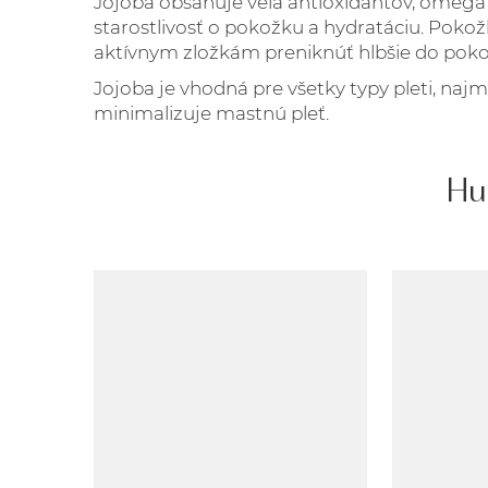
Jojoba obsahuje veľa antioxidantov, omega 6
starostlivosť o pokožku a hydratáciu. Poko
aktívnym zložkám preniknúť hlbšie do poko
Jojoba je vhodná pre všetky typy pleti, n
minimalizuje mastnú pleť.
Hu