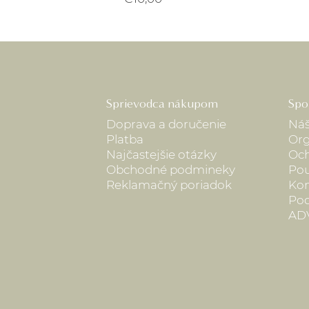
Sprievodca nákupom
Spo
Doprava a doručenie
Náš
Platba
Org
Najčastejšie otázky
Och
Obchodné podmineky
Pou
Reklamačný poriadok
Kon
Pod
AD