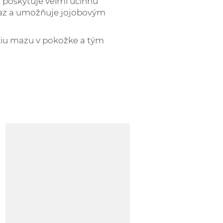
j poskytuje veľmi účinnú
 maz a umožňuje jojobovým
kciu mazu v pokožke a tým