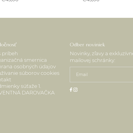
ločnosť
Odber noviniek
 príbeh
Novinky, zľavy a exkluzív
anizačná smernica
mailovej schránky:
rana osobných údajov
žívanie súborov cookies
takt
mienky súťaže 1.
VENTNÁ DAROVAČKA