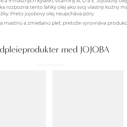
 a 9 mastných kyselín, vitamíny A, D a E. Jojobový ole
žka rozpozná tento ľahký olej ako svoj vlastný kožný
žky. Preto jojobový olej neupcháva
póry.
ajmä mastnú a zmiešanú pleť, pretože vyrovnáva produ
dpleieprodukter med JOJOBA