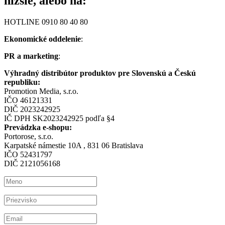
nižšie, alebo na:
HOTLINE 0910 80 40 80
Ekonomické oddelenie
:
PR a marketing
:
Výhradný distribútor produktov pre Slovenskú a Českú
republiku:
Promotion Media, s.r.o.
IČO 46121331
DIČ 2023242925
IČ DPH SK2023242925 podľa §4
Prevádzka e-shopu:
Portorose, s.r.o.
Karpatské námestie 10A , 831 06 Bratislava
IČO 52431797
DIČ 2121056168