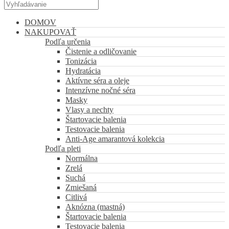
DOMOV
NAKUPOVAŤ
Podľa určenia
Čistenie a odličovanie
Tonizácia
Hydratácia
Aktívne séra a oleje
Intenzívne nočné séra
Masky
Vlasy a nechty
Štartovacie balenia
Testovacie balenia
Anti-Age amarantová kolekcia
Podľa pleti
Normálna
Zrelá
Suchá
Zmiešaná
Citlivá
Aknózna (mastná)
Štartovacie balenia
Testovacie balenia