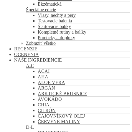
Ekzématická
Špeciálne edície
Vlasy, nechty a pery
Testovacie balenia
Štartovacie balíky
Kompletné rutiny a balíky
Pomôcky a doplnky
Zobraziť všetko
RECENZIE
OCENENIA
NAŠE INGREDIENCIE
A-C
ACAI
AHA
ALOE VERA
ARGÁN
ARKTICKÉ BRUSNICE
AVOKÁDO
CHIA
CITRÓN
ČAJOVNÍKOVÝ OLEJ
ČERVENÉ MALINY
D-L