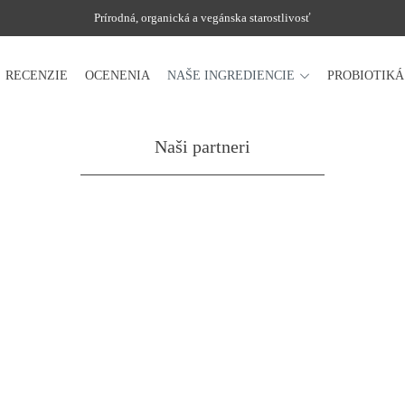
Prírodná, organická a vegánska starostlivosť
RECENZIE
OCENENIA
NAŠE INGREDIENCIE
PROBIOTIK
Naši partneri