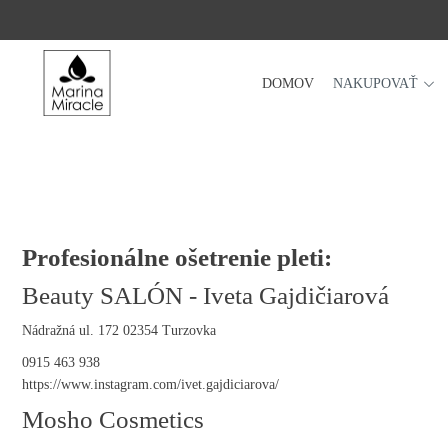
DOMOV
NAKUPOVAŤ
DOMOV
NAKUPOVAŤ
RECENZIE
OCENENIA
NAŠE INGREDIENCIE
Profesionálne ošetrenie pleti:
PROBIOTIKÁ PRODUKTOV
Beauty SALÓN - Iveta Gajdičiarová
NOVINKY
Nádražná ul. 172 02354 Turzovka
SPOLOČNOSŤ
0915 463 938
https://www.instagram.com/ivet.gajdiciarova/
Mosho Cosmetics