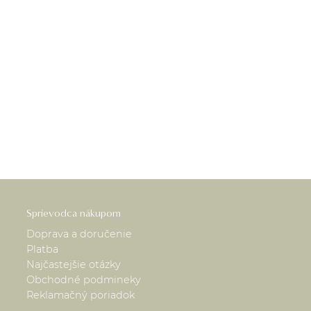
Sprievodca nákupom
Doprava a doručenie
Platba
Najčastejšie otázky
Obchodné podmineky
Reklamačný poriadok