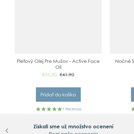
Pleťový Olej Pre Mužov - Active Face
Nočné S
Oil
€35,00
€41,90
5.0
1 Recenzia
star
rating
Získali sme už množstvo ocenení
Pozri naše ocenenia