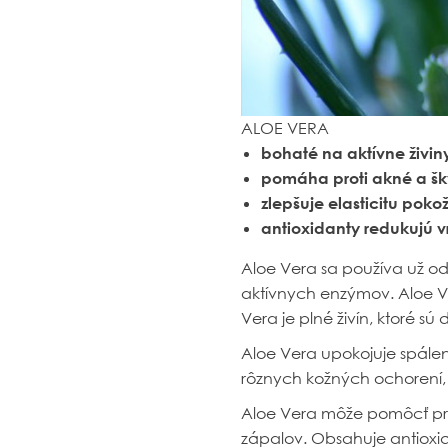
ALOE VERA
bohaté na aktívne živin
pomáha proti akné a š
zlepšuje elasticitu poko
antioxidanty redukujú v
Aloe Vera sa používa už od 
aktívnych enzýmov. Aloe Ver
Vera je plné živín, ktoré s
Aloe Vera upokojuje spálen
rôznych kožných ochorení, 
Aloe Vera môže pomôcť pri
zápalov. Obsahuje antioxida