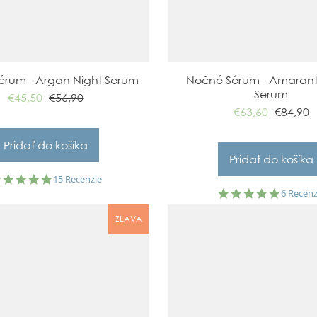
érum - Argan Night Serum
Nočné Sérum - Amarant
Serum
€45,50
€56,90
€63,60
€84,90
5.0
15 Recenzie
star
5.0
6 Recenz
rating
star
rating
ZĽAVA