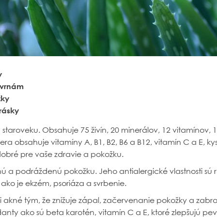
y
kvrnám
žky
rásky
staroveku. Obsahuje 75 živín, 20 minerálov, 12 vitamínov, 
a obsahuje vitamíny A, B1, B2, B6 a B12, vitamín C a E, kyse
ú dobré pre vaše zdravie a pokožku.
ú a podráždenú pokožku. Jeho antialergické vlastnosti sú r
ako je ekzém, psoriáza a svrbenie.
 akné tým, že znižuje zápal, začervenanie pokožky a zabr
nty ako sú beta karotén, vitamín C a E, ktoré zlepšujú pev