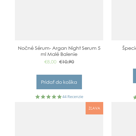
Nočné Sérum- Argan Night Serum 5
Špeci
ml Malé Balenie
€8,00
€10,90
4.9
44 Recenzie
star
rating
ZĽAVA