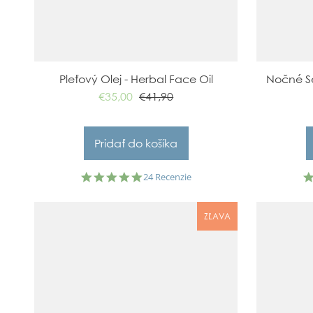
Pleťový Olej - Herbal Face Oil
Nočné S
€35,00
€41,90
4.8
24 Recenzie
star
rating
ZĽAVA