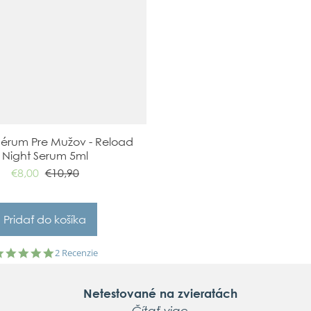
érum Pre Mužov - Reload
Night Serum 5ml
€8,00
€10,90
5.0
2 Recenzie
star
rating
Netestované na zvieratách
Čítať viac