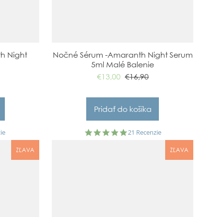
h Night
Nočné Sérum -Amaranth Night Serum
5ml Malé Balenie
€13,00
€16,90
5.0
ie
21 Recenzie
star
rating
ZĽAVA
ZĽAVA