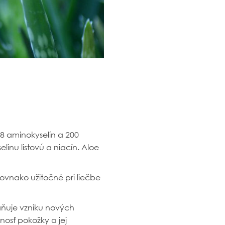
18 aminokyselín a 200
linu listovú a niacín. Aloe
ovnako užitočné pri liečbe
aňuje vzniku nových
nosť pokožky a jej