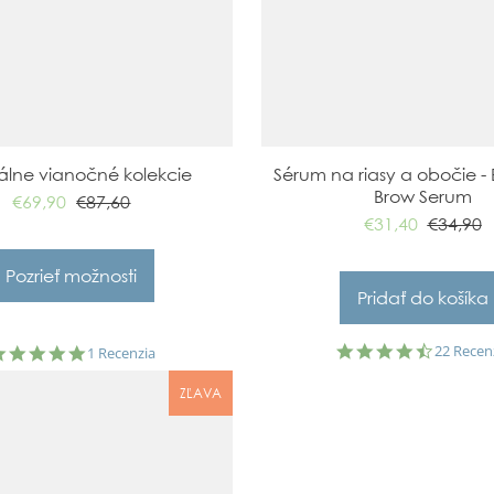
álne vianočné kolekcie
Sérum na riasy a obočie -
Brow Serum
€69,90
€87,60
€31,40
€34,90
Pozrieť možnosti
4.7
22 Recen
5.0
1 Recenzia
star
star
rating
rating
ZĽAVA