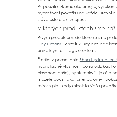
Pri použití nízkomolekulárnej aj vysokom
hydratovať pokožku na každej úrovni a
stáva ešte efektívnejšou.
V ktorých produktoch sme našu 
Prvým produktom, do ktorého sme pridal
Day Cream
. Tento luxusný anti-age kr
unikátnym anti-age efektom.
Ďalším v poradí bola
Shea Hydratation
hydratačné vlastnosti, čo sa odzrkadlilo
obsahom našej ,,hyalurónky’’, je ešte 
môžete použiť ako toner po umytí poko
refresh pleti kedykoľvek to Vaša pokožk