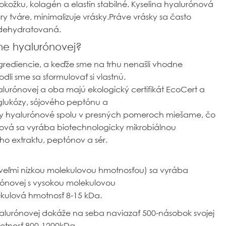
pokožku, kolagén a elastín stabilné. Kyselina hyalurónová
ry tváre, minimalizuje vrásky.Práve vrásky sa často
 dehydratovaná.
ine hyalurónovej?
ingrediencie, a keďže sme na trhu nenašli vhodne
li sme sa sformulovať si vlastnú.
lurónovej a oba majú ekologický certifikát EcoCert a
glukózy, sójového peptónu a
liny hyalurónové spolu v presných pomeroch miešame, čo
rónová sa vyrába biotechnologicky mikrobiálnou
ho extraktu, peptónov a sér.
 veľmi nízkou molekulovou hmotnosťou) sa vyrába
rónovej s vysokou molekulovou
kulová hmotnosť 8-15 kDa.
yalurónovej dokáže na seba naviazať 500-násobok svojej
motnosť 800-1200kDa.