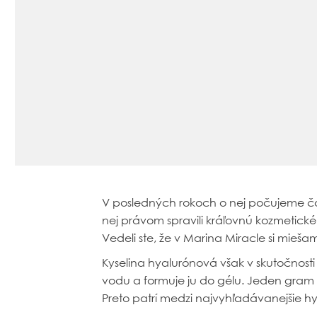
V posledných rokoch o nej počujeme čor
nej právom spravili kráľovnú kozmetické
Vedeli ste, že v Marina Miracle si mieš
Kyselina hyalurónová však v skutočnosti 
vodu a formuje ju do gélu. Jeden gram k
Preto patrí medzi najvyhľadávanejšie h