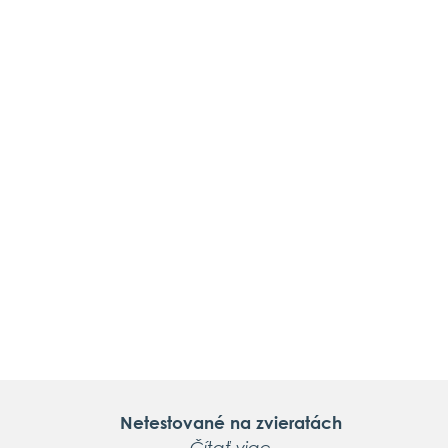
Netestované na zvieratách
Čítať viac