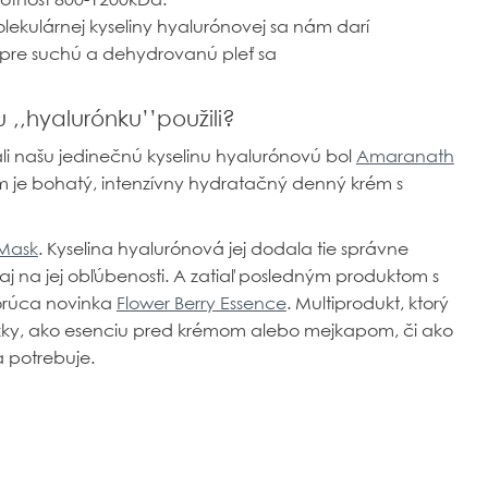
olekulárnej kyseliny hyalurónovej sa nám darí
 pre suchú a dehydrovanú pleť sa
,,hyalurónku’’použili?
i našu jedinečnú kyselinu hyalurónovú bol
Amaranath
ém je bohatý, intenzívny hydratačný denný krém s
 Mask
. Kyselina hyalurónová jej dodala tie správne
 aj na jej obľúbenosti. A zatiaľ posledným produktom s
horúca novinka
Flower Berry Essence
. Multiprodukt, ktorý
žky, ako esenciu pred krémom alebo mejkapom, či ako
a potrebuje.