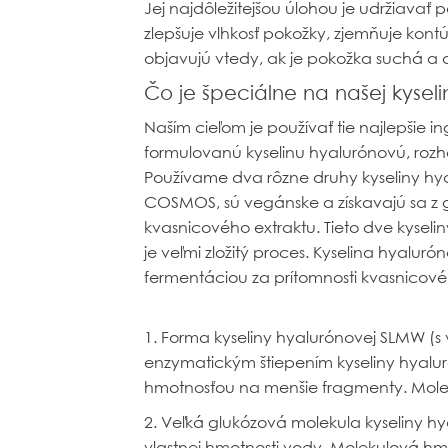
Jej najdôležitejšou úlohou je udržiavať 
zlepšuje vlhkosť pokožky, zjemňuje kontú
objavujú vtedy, ak je pokožka suchá a
Čo je špeciálne na našej kysel
Naším cieľom je používať tie najlepšie 
formulovanú kyselinu hyalurónovú, rozhod
Používame dva rôzne druhy kyseliny hya
COSMOS, sú vegánske a získavajú sa z 
kvasnicového extraktu. Tieto dve kyse
je veľmi zložitý proces. Kyselina hyalu
fermentáciou za prítomnosti kvasnicové
1. Forma kyseliny hyalurónovej SLMW (s
enzymatickým štiepením kyseliny hyalu
hmotnosťou na menšie fragmenty. Mole
2. Veľká glukózová molekula kyseliny h
vlastnej hmotnosti vody. Molekulová h