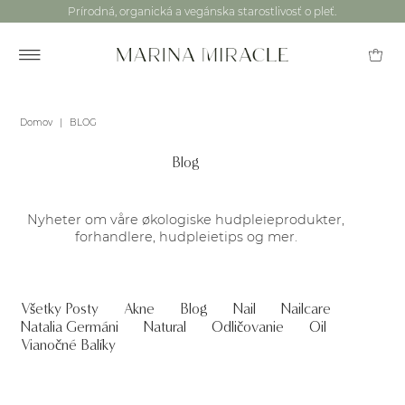
Prírodná, organická a vegánska starostlivosť o pleť.
Domov
|
BLOG
Blog
Nyheter om våre økologiske hudpleieprodukter,
forhandlere, hudpleietips og mer.
Všetky Posty
Akne
Blog
Nail
Nailcare
Natalia Germáni
Natural
Odličovanie
Oil
Vianočné Balíky