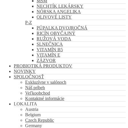
MSM
NECHTÍK LEKÁRSKY
NÓRSKA ANGELIKA
OLIVOVÉ LISTY
P-Z
PÚPALKA DVOJROČNÁ
RICÍN OBYČAJNÝ
RUŽOVÁ VODA
SLNEČNICA
VITAMÍN B5
VITAMÍN E
ZÁZVOR
PROBIOTIKÁ PRODUKTOV
NOVINKY
SPOLOČNOSŤ
Exkluzívne v salónoch
Náš príbeh
Veľkoobchod
Kontaktné informácie
LOKALITA
Austria
Belgium
Czech Republic
Germany