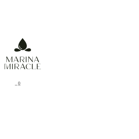
Prírodná, organická a vegánska starostlivosť
0