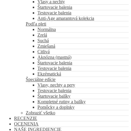
Vlasy a nechty
Štartovacie balenia
Testovacie balenia
Anti-Age amarantová kolekcia
Podľa pleti
Normálna
Zrelá
Suchá
Zmiešaná
Citlivá
Aknózna (mastná)
Štartovacie balenia
Testovacie balenia
Ekzématická
Špeciálne edície
Vlasy, nechty a pery
Testovacie balenia
Štartovacie balíky
Kompletné rutiny a balíky
Pomôcky a doplnky
Zobraziť všetko
RECENZIE
OCENENIA
NAŠE INGREDIENCIE