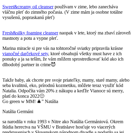
Sweet&creamy oil cleanser
používam v zime, lebo zanecháva
vláčnu pleť do zimného počasia. (V zime mám ja osobne totálne
vysušenú, popraskanú pleť)
Fresh&silky foaming cleanser
naopak v lete, ktorý ma zbaví zároveň
mastnoty a potu a vypne pleť.
Marina miracle si pre vás na tohtoročné sviatky pripravila krásne
vianočné darčekové sety
, ktoré obsahujú všetky must have z ich
ponuky a ja sa teším, že vám môžem sprostredkovať kód ako ich
dlhodobý partner in crime😈
Takže baby, ak chcete pre svoje priateľky, mamy, staré mamy, alebo
seba kvalitnú, eko, prírodnú kozmetiku, môžete teraz využiť kód
Natalia. Odpočíta vám 20% z nákupu a keďže Vianoce sú merry,
platí do konca 2022🙂
Go green w MM! 🎄” Natália
Natália Germáni
sa narodila v roku 1993 v Nitre ako Natália Germániová. Okrem
štúdia herectva na VŠMU v Bratislave hosťuje vo viacerých
predstaveniach v Slovenskom národnom divadle a podarilo sa jej