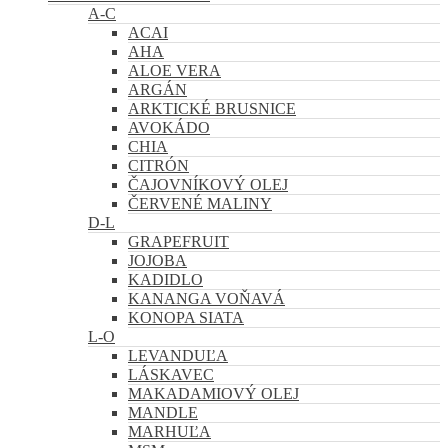
A-C
ACAI
AHA
ALOE VERA
ARGÁN
ARKTICKÉ BRUSNICE
AVOKÁDO
CHIA
CITRÓN
ČAJOVNÍKOVÝ OLEJ
ČERVENÉ MALINY
D-L
GRAPEFRUIT
JOJOBA
KADIDLO
KANANGA VOŇAVÁ
KONOPA SIATA
L-O
LEVANDUĽA
LÁSKAVEC
MAKADAMIOVÝ OLEJ
MANDLE
MARHUĽA