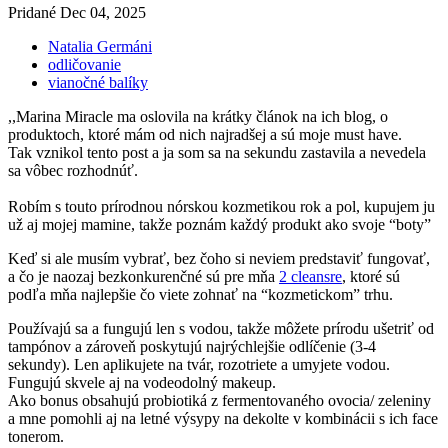
Pridané
Dec 04, 2025
Natalia Germáni
odličovanie
vianočné balíky
,,Marina Miracle ma oslovila na krátky článok na ich blog, o
produktoch, ktoré mám od nich najradšej a sú moje must have.
Tak vznikol tento post a ja som sa na sekundu zastavila a nevedela
sa vôbec rozhodnúť.
Robím s touto prírodnou nórskou kozmetikou rok a pol, kupujem ju
už aj mojej mamine, takže poznám každý produkt ako svoje “boty”
Keď si ale musím vybrať, bez čoho si neviem predstaviť fungovať,
a čo je naozaj bezkonkurenčné sú pre mňa
2 cleansre
, ktoré sú
podľa mňa najlepšie čo viete zohnať na “kozmetickom” trhu.
Používajú sa a fungujú len s vodou, takže môžete prírodu ušetriť od
tampónov a zároveň poskytujú najrýchlejšie odlíčenie (3-4
sekundy). Len aplikujete na tvár, rozotriete a umyjete vodou.
Fungujú skvele aj na vodeodolný makeup.
Ako bonus obsahujú probiotiká z fermentovaného ovocia/ zeleniny
a mne pomohli aj na letné výsypy na dekolte v kombinácii s ich face
tonerom.