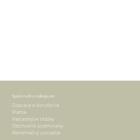
Sprievodca nákupom
Doprava a doručenie
Platba
Najčastejšie otázky
Obchodné podmineky
Reklamačný poriadok