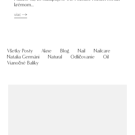
krémom...
viac
Všetky Posty
Akne
Blog
Nail
Nailcare
Natalia Germáni
Natural
Odličovanie
Oil
Vianočné Balíky