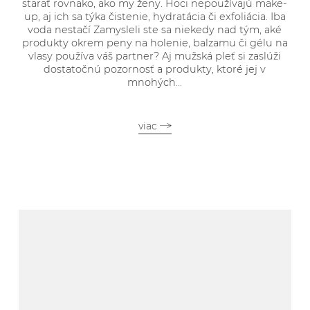
starať rovnako, ako my ženy. Hoci nepoužívajú make-
up, aj ich sa týka čistenie, hydratácia či exfoliácia. Iba
voda nestačí Zamysleli ste sa niekedy nad tým, aké
produkty okrem peny na holenie, balzamu či gélu na
vlasy používa váš partner? Aj mužská pleť si zaslúži
dostatočnú pozornosť a produkty, ktoré jej v
mnohých...
viac