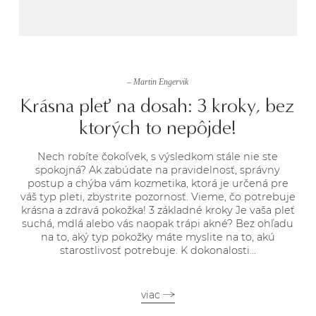
– Martin Engervik
Krásna pleť na dosah: 3 kroky, bez
ktorých to nepôjde!
Nech robíte čokoľvek, s výsledkom stále nie ste
spokojná? Ak zabúdate na pravidelnosť, správny
postup a chýba vám kozmetika, ktorá je určená pre
váš typ pleti, zbystrite pozornosť. Vieme, čo potrebuje
krásna a zdravá pokožka! 3 základné kroky Je vaša pleť
suchá, mdlá alebo vás naopak trápi akné? Bez ohľadu
na to, aký typ pokožky máte myslite na to, akú
starostlivosť potrebuje. K dokonalosti...
viac