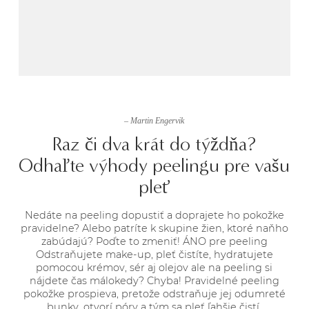
– Martin Engervik
Raz či dva krát do týždňa?
Odhaľte výhody peelingu pre vašu
pleť
Nedáte na peeling dopustiť a doprajete ho pokožke
pravidelne? Alebo patríte k skupine žien, ktoré naňho
zabúdajú? Poďte to zmeniť! ÁNO pre peeling
Odstraňujete make-up, pleť čistíte, hydratujete
pomocou krémov, sér aj olejov ale na peeling si
nájdete čas málokedy? Chyba! Pravidelné peeling
pokožke prospieva, pretože odstraňuje jej odumreté
bunky, otvorí póry a tým sa pleť ľahšie čistí.