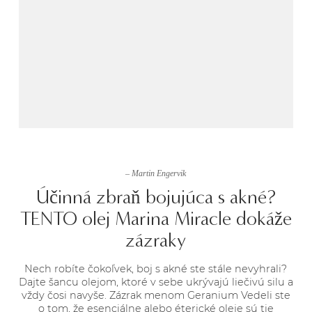
– Martin Engervik
Účinná zbraň bojujúca s akné?
TENTO olej Marina Miracle dokáže
zázraky
Nech robíte čokoľvek, boj s akné ste stále nevyhrali?
Dajte šancu olejom, ktoré v sebe ukrývajú liečivú silu a
vždy čosi navyše. Zázrak menom Geranium Vedeli ste
o tom, že esenciálne alebo éterické oleje sú tie