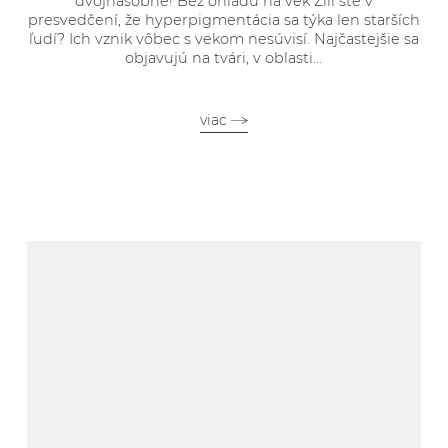
dvojnásobne! Bez ohľadu na vek Žili ste v
presvedčení, že hyperpigmentácia sa týka len starších
ľudí? Ich vznik vôbec s vekom nesúvisí. Najčastejšie sa
objavujú na tvári, v oblasti...
viac