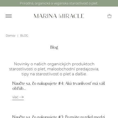
Prírodná, organická a vegánska starostlivosť o pleť.
Domov
|
BLOG
Blog
Novinky o našich organických produktoch
starostlivosti o pleť, maloobchodní predajcovia,
tipy na starostlivosť o pleť a ďalšie.
Naučte sa, čo nakupujete #4: Akú trvanlivosť má váš
obľúb...
viac
Naučte sa, čo nakupujete #3: Poznáte rozdiel medzi