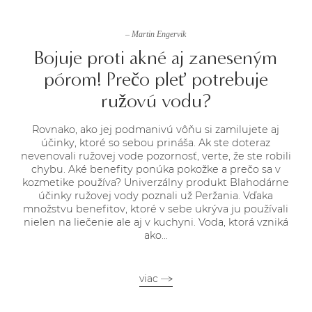
– Martin Engervik
Bojuje proti akné aj zaneseným
pórom! Prečo pleť potrebuje
ružovú vodu?
Rovnako, ako jej podmanivú vôňu si zamilujete aj
účinky, ktoré so sebou prináša. Ak ste doteraz
nevenovali ružovej vode pozornosť, verte, že ste robili
chybu. Aké benefity ponúka pokožke a prečo sa v
kozmetike používa? Univerzálny produkt Blahodárne
účinky ružovej vody poznali už Peržania. Vďaka
množstvu benefitov, ktoré v sebe ukrýva ju používali
nielen na liečenie ale aj v kuchyni. Voda, ktorá vzniká
ako...
viac