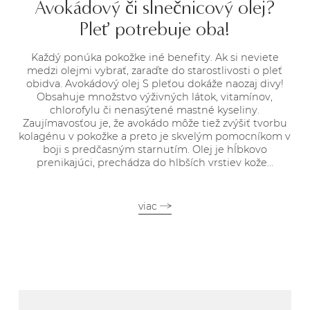
Avokádový či slnečnicový olej?
Pleť potrebuje oba!
Každý ponúka pokožke iné benefity. Ak si neviete
medzi olejmi vybrať, zaraďte do starostlivosti o pleť
obidva. Avokádový olej S pleťou dokáže naozaj divy!
Obsahuje množstvo výživných látok, vitamínov,
chlorofylu či nenasýtené mastné kyseliny.
Zaujímavosťou je, že avokádo môže tiež zvýšiť tvorbu
kolagénu v pokožke a preto je skvelým pomocníkom v
boji s predčasným starnutím. Olej je hĺbkovo
prenikajúci, prechádza do hlbších vrstiev kože...
viac