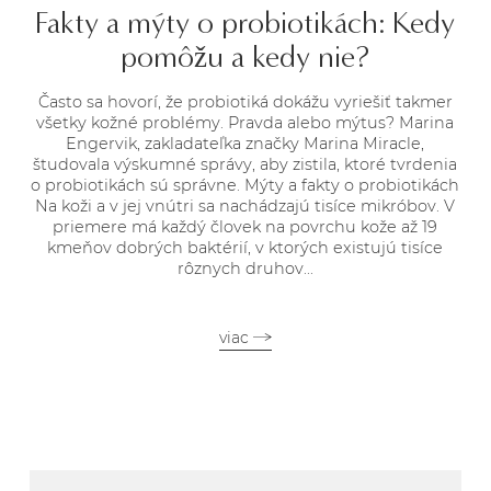
Fakty a mýty o probiotikách: Kedy
pomôžu a kedy nie?
Často sa hovorí, že probiotiká dokážu vyriešiť takmer
všetky kožné problémy. Pravda alebo mýtus? Marina
Engervik, zakladateľka značky Marina Miracle,
študovala výskumné správy, aby zistila, ktoré tvrdenia
o probiotikách sú správne. Mýty a fakty o probiotikách
Na koži a v jej vnútri sa nachádzajú tisíce mikróbov. V
priemere má každý človek na povrchu kože až 19
kmeňov dobrých baktérií, v ktorých existujú tisíce
rôznych druhov...
viac