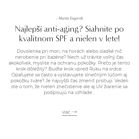
– Martin Engervik
Najlepší anti-aging? Siahnite po
kvalitnom SPF a nielen v lete!
Dovolenka pri mori, na horách alebo sladké nič
nerobenie pri bazéne? Nech už trávite voľný čas
akokoľvek, myslite na ochranu pokožky. Prečo je tento
krok dôležitý? Buďte krok vpred Ruku na srdce.
Opaľujete sa často a vystavujete slnečným lúčom aj
pokožku tváre? Je najvyšší čas zmeniť prsítup. Vedeli
ste o tom, že nielen znečistenie ale aj UV žiarenie sa
podpisujú na vzhľade...
viac