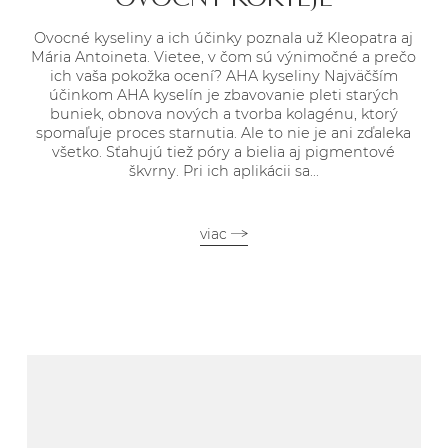
Ovocné kyseliny a ich účinky poznala už Kleopatra aj
Mária Antoineta. Vietee, v čom sú výnimočné a prečo
ich vaša pokožka ocení? AHA kyseliny Najväčším
účinkom AHA kyselín je zbavovanie pleti starých
buniek, obnova nových a tvorba kolagénu, ktorý
spomaľuje proces starnutia. Ale to nie je ani zďaleka
všetko. Sťahujú tiež póry a bielia aj pigmentové
škvrny. Pri ich aplikácii sa...
viac