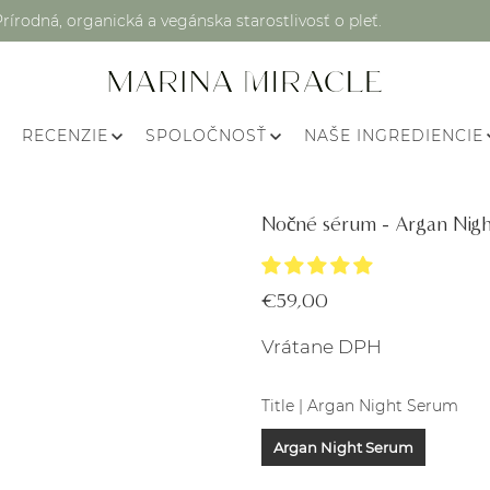
Prírodná, organická a vegánska starostlivosť o pleť.
RECENZIE
SPOLOČNOSŤ
NAŠE INGREDIENCIE
Nočné sérum - Argan Nigh
€59,00
Vrátane DPH
Title |
Argan Night Serum
Argan Night Serum