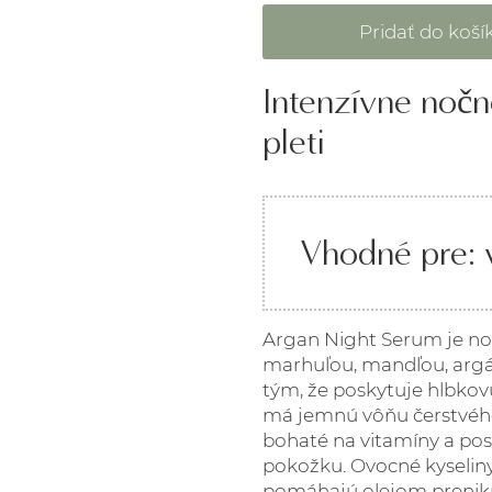
Intenzívne nočn
pleti
Vhodné pre: v
Argan Night Serum je no
marhuľou, mandľou, argá
tým, že poskytuje hlbko
má jemnú vôňu čerstvého 
bohaté na vitamíny a pos
pokožku. Ovocné kyselin
pomáhajú olejom prenikn