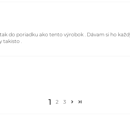
 tak do poriadku ako tento výrobok . Dávam si ho každý
 takisto .
1
2
3