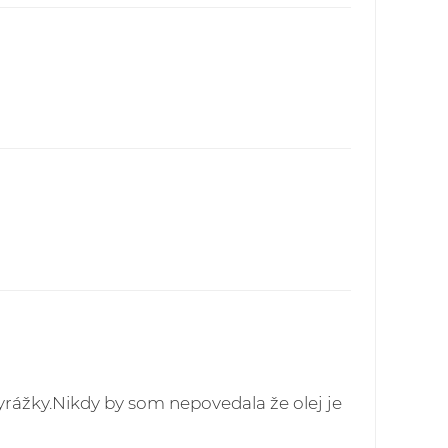
o - pre všetky objednávky do 60,00 EUR
sku - 4,90 EUR
publika - pre všetky objednávky do 60,00
ech - 5,90 EUR
ielok je možné prostredníctvom webstránky:
vakia.sk/index.php
rážky.Nikdy by som nepovedala že olej je