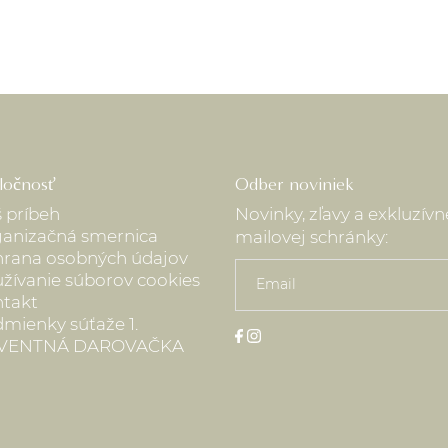
ločnosť
Odber noviniek
 príbeh
Novinky, zľavy a exkluzív
anizačná smernica
mailovej schránky:
rana osobných údajov
žívanie súborov cookies
takt
mienky súťaže 1.
VENTNÁ DAROVAČKA