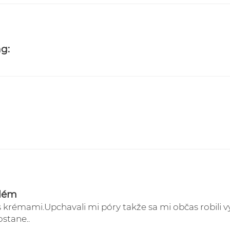
2. Kuriér GLS Slovensk
doručované na Sloven
3. Kuriér GLS Česká Re
EUR doručované do Či
ng:
Sledovanie Vašich zás
https://online.gls-slo
blém
rémami.Upchavali mi póry takže sa mi občas robili vy
ostane..