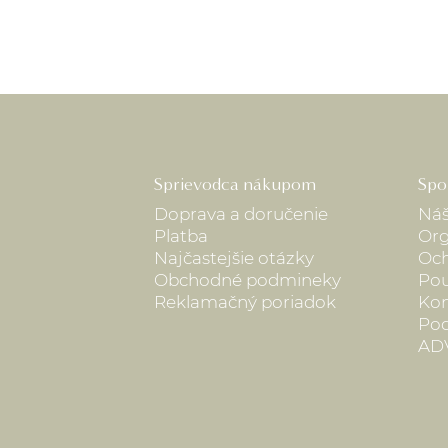
Sprievodca nákupom
Spo
Doprava a doručenie
Náš
Platba
Org
Najčastejšie otázky
Och
Obchodné podmineky
Pou
Reklamačný poriadok
Kon
Pod
AD