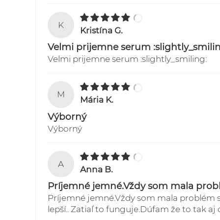
K
Kristína G.
Velmi prijemne serum :slightly_smili
Velmi prijemne serum :slightly_smiling:
M
Mária K.
Výborný
Výborný
A
Anna B.
Príjemné jemné.Vždy som mala pro
Príjemné jemné.Vždy som mala problém s k
lepší.. Zatiaľ to funguje.Dúfam že to tak aj 