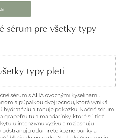
é sérum pre všetky typy
šetky typy pleti
čné sérum s AHA ovocnými kyselinami,
nom a púpalkou dvojročnou, ktorá vyniká
vú hydratáciu a tónuje pokožku. Nočné sérum
grapefruitu a mandarínky, ktoré sú tiež
kytujú intenzívnu výživu a rozjasňujú
y odstraňujú odumreté kožné bunky a
úť hlbšie do pokožky. Nasledujúce ráno je