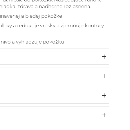
ladká, zdravá a nádherne rozjasnená.
unavenej
a bledej pokožke
hĺbky a redukuje vrásky a zjemňuje kontúry
nivo a vyhladzuje pokožku
ds 2022
t Serum
ds 2020
ganický
uty
 do týždňa večer predtým ako pôjdete späť
s 2018
 noc). Sérum nahradí krém/olej ktorý by ste
ovaný
t
l Oil*, Prunus Amygdalus Dulcis Oil*,