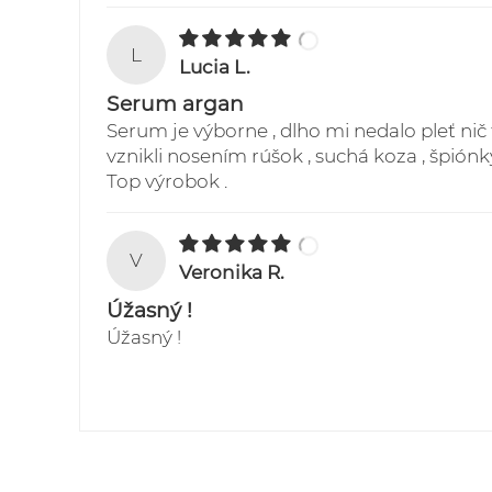
L
Lucia L.
Serum argan
Serum je výborne , dlho mi nedalo pleť nič
vznikli nosením rúšok , suchá koza , špiónky
Top výrobok .
V
Veronika R.
Úžasný !
Úžasný !