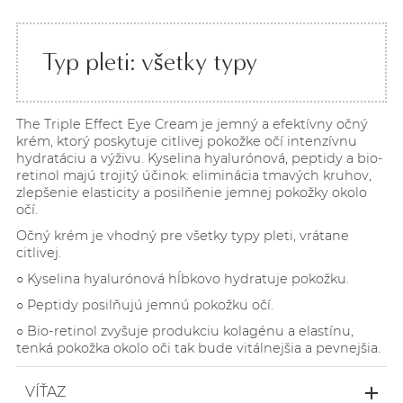
Typ pleti: všetky typy
The Triple Effect Eye Cream je jemný a efektívny očný
krém, ktorý poskytuje citlivej pokožke očí intenzívnu
hydratáciu a výživu. Kyselina hyalurónová, peptidy a bio-
retinol majú trojitý účinok: eliminácia tmavých kruhov,
zlepšenie elasticity a posilňenie jemnej pokožky okolo
očí.
Očný krém je vhodný pre všetky typy pleti, vrátane
citlivej.
○ Kyselina hyalurónová hĺbkovo hydratuje pokožku.
○ Peptidy posilňujú jemnú pokožku očí.
○ Bio-retinol zvyšuje produkciu kolagénu a elastínu,
tenká pokožka okolo oči tak bude vitálnejšia a pevnejšia.
VÍŤAZ