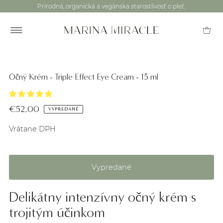
Prírodná, organická a vegánska starostlivosť o pleť.
Očný Krém - Triple Effect Eye Cream - 15 ml
€52,00
VYPREDANÉ
Vrátane DPH
Delikátny intenzívny očný krém s
trojitým účinkom