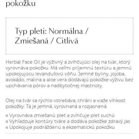
pokožku
Typ pleti: Normálna /
Zmiešaná / Citlivá
Herbal Face Oil je výživný a zvlhčujúci olej na tvár, ktorý
vyrovnáva pokožku. Má veľmi príjemnú textúru a jemnú
upokojujúcu levanduľovú vôňu. Jemné byliny, jojoba,
avokádo, malina a aloe vera dodávajú pokožke výživu bez
upchávania pórov a nadbytočnej mastnoty.
Olej na tvár sa rýchlo vstrebáva, chráni a viaže vlhkosť
pokožky. Tá je jemná, vyrovnaná a rozjasnená.
○ Vyrovnáva zmiešanú pleť a zvlhčuje pleť suchú
○ Vyhľadzuje kontúry tváre a dodáva pokožke zdravý jas
○ Upokojuje podráždenú a ekzematickú pokožku