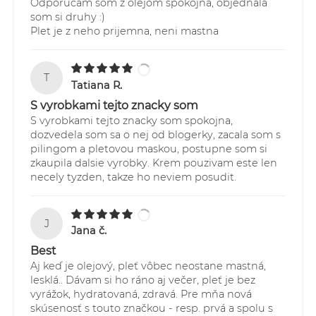
Odporucam som z olejom spokojna, objednala
som si druhy :)
Plet je z neho prijemna, neni mastna
T
Tatiana R.
S vyrobkami tejto znacky som
S vyrobkami tejto znacky som spokojna,
dozvedela som sa o nej od blogerky, zacala som s
pilingom a pletovou maskou, postupne som si
zkaupila dalsie vyrobky. Krem pouzivam este len
necely tyzden, takze ho neviem posudit.
J
Jana č.
Best
Aj keď je olejový, pleť vôbec neostane mastná,
lesklá.. Dávam si ho ráno aj večer, pleť je bez
vyrážok, hydratovaná, zdravá. Pre mňa nová
skúsenosť s touto značkou - resp. prvá a spolu s