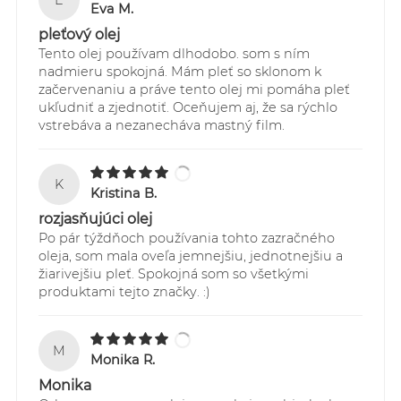
Eva M.
pleťový olej
Tento olej používam dlhodobo. som s ním
nadmieru spokojná. Mám pleť so sklonom k
začervenaniu a práve tento olej mi pomáha pleť
ukľudniť a zjednotiť. Oceňujem aj, že sa rýchlo
vstrebáva a nezanecháva mastný film.
K
Kristina B.
rozjasňujúci olej
Po pár týždňoch používania tohto zazračného
oleja, som mala oveľa jemnejšiu, jednotnejšiu a
žiarivejšiu pleť. Spokojná som so všetkými
produktami tejto značky. :)
M
Monika R.
Monika