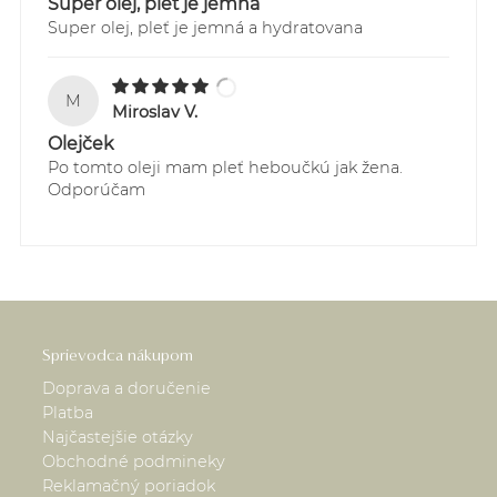
Super olej, pleť je jemná
Super olej, pleť je jemná a hydratovana
M
Miroslav V.
Olejček
Po tomto oleji mam pleť heboučkú jak žena.
Odporúčam
Sprievodca nákupom
Doprava a doručenie
Platba
Najčastejšie otázky
Obchodné podmineky
Reklamačný poriadok