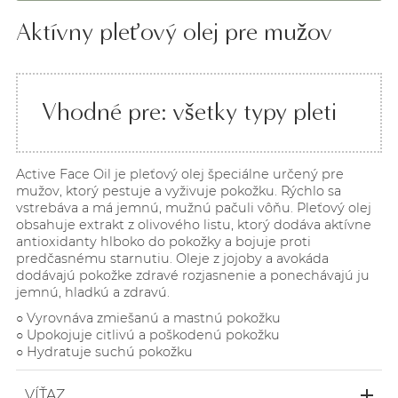
Aktívny pleťový olej pre mužov
Vhodné pre: všetky typy pleti
Active Face Oil je pleťový olej špeciálne určený pre
mužov, ktorý pestuje a vyživuje pokožku. Rýchlo sa
vstrebáva a má jemnú, mužnú pačuli vôňu. Pleťový olej
obsahuje extrakt z olivového listu, ktorý dodáva aktívne
antioxidanty hlboko do pokožky a bojuje proti
predčasnému starnutiu. Oleje z jojoby a avokáda
dodávajú pokožke zdravé rozjasnenie a ponechávajú ju
jemnú, hladkú a zdravú.
○ Vyrovnáva zmiešanú a mastnú pokožku
○ Upokojuje citlivú a poškodenú pokožku
○ Hydratuje suchú pokožku
VÍŤAZ