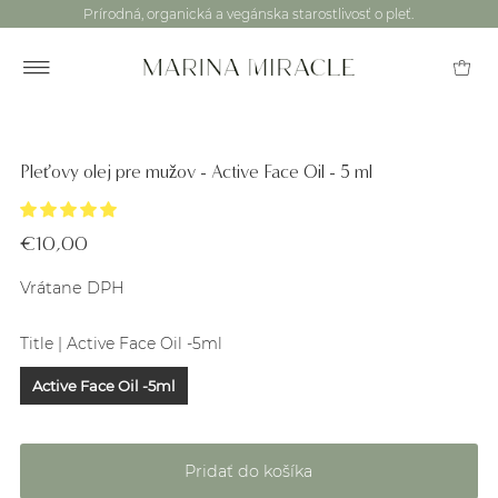
Prírodná, organická a vegánska starostlivosť o pleť.
Pleťovy olej pre mužov - Active Face Oil - 5 ml
€10,00
Vrátane DPH
Title |
Active Face Oil -5ml
Active Face Oil -5ml