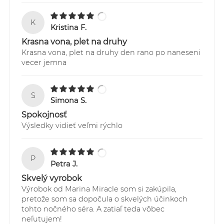
K
Kristina F.
Krasna vona, plet na druhy
Krasna vona, plet na druhy den rano po naneseni
vecer jemna
S
Simona S.
Spokojnosť
Výsledky vidieť veľmi rýchlo
P
Petra J.
Skvelý vyrobok
Výrobok od Marina Miracle som si zakúpila,
pretože som sa dopočula o skvelých účinkoch
tohto nočného séra. A zatiaľ teda vôbec
neľutujem!