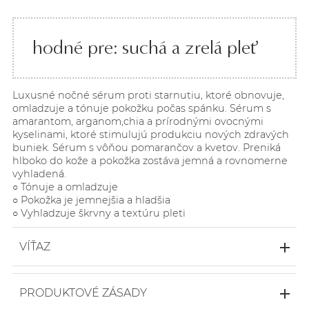
hodné pre: suchá a zrelá pleť
Luxusné nočné sérum proti starnutiu, ktoré obnovuje,
omladzuje a tónuje pokožku počas spánku. Sérum s
amarantom, arganom,chia a prírodnými ovocnými
kyselinami, ktoré stimulujú produkciu nových zdravých
buniek. Sérum s vôňou pomarančov a kvetov. Preniká
hlboko do kože a pokožka zostáva jemná a rovnomerne
vyhladená.
○ Tónuje a omladzuje
○ Pokožka je jemnejšia a hladšia
○ Vyhladzuje škrvny a textúru pleti
VÍŤAZ
Global Makeup Awards 2020
○ BRONZE Winner - Best Night Cream
PRODUKTOVÉ ZÁSADY