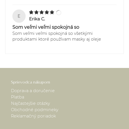
E
Erika C.
Som veľmi veľmi spokojná so
Som veľmi veľmi spokojná so všetkými
produktami ktoré používam masky aj oleje
Sprievodca nákupom
Doprava a doručenie
Platba
Najčastejšie otázky
Obchodné podmineky
Reklamačný poriadok