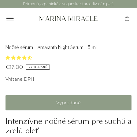
Prírodná, organická a vegánska starostlivosť o pleť.
Nočné sérum - Amaranth Night Serum - 5 ml
€17,00
VYPREDANÉ
Vrátane DPH
Intenzívne nočné sérum pre suchú a
zrelú pleť