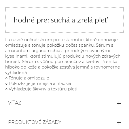
hodné pre: suchá a zrelá pleť
Luxusné nočné sérum proti starnutiu, ktoré obnovuje,
omladzuje a tónuje pokožku počas spánku. Sérum s
amarantom, arganom,chia a prírodnými ovocnými
kyselinami, ktoré stimulujú produkciu nových zdravých
buniek. Sérum s vôňou pomarančov a kvetov. Preniká
hlboko do kože a pokožka zostáva jemná a rovnomerne
vyhladená.
○ Tónuje a omladzuje
○ Pokožka je jemnejšia a hladšia
○ Vyhladzuje škrvny a textúru pleti
VÍŤAZ
Global Makeup Awards 2020
○ BRONZE Winner - Best Night Cream
PRODUKTOVÉ ZÁSADY