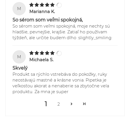
M
Marianna K.
So sérom som veľmi spokojná,
So sérom som veľmi spokojná, moje nechty sú
hladšie, pevnejšie, krajšie. Zatiaľ ho používam
týždeň, ale určite budem dlho :slightly_smiling:
M
Michaela S.
Skvelý
Produkt sa rýchlo vstrebáva do pokožky, ruky
neostávajú mastné a krásne vonia. Pipetka je
veľkosťou akorat a nenaberie sa zbytočne vela
produktu. Za mna je super
1
2