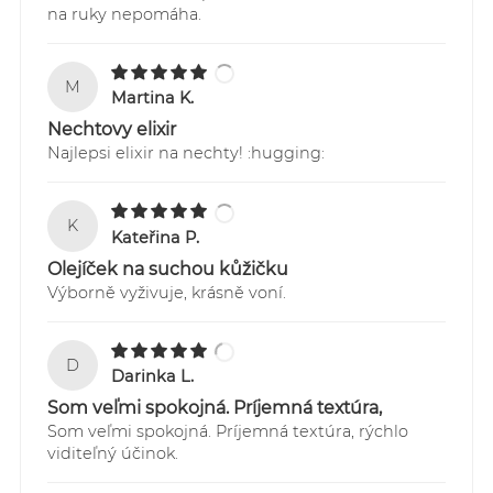
na ruky nepomáha.
Sledovanie Vašich zásielok je možné
prostredníctvom webstránky:
https://online.gls-slovakia.sk/index.php
M
Martina K.
Nechtovy elixir
Najlepsi elixir na nechty! :hugging:
K
Kateřina P.
Olejíček na suchou kůžičku
Výborně vyživuje, krásně voní.
D
Darinka L.
Som veľmi spokojná. Príjemná textúra,
Som veľmi spokojná. Príjemná textúra, rýchlo
viditeľný účinok.