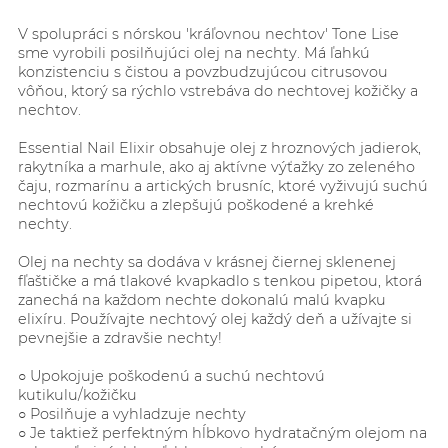
V spolupráci s nórskou 'kráľovnou nechtov' Tone Lise
sme vyrobili posilňujúci olej na nechty. Má ľahkú
konzistenciu s čistou a povzbudzujúcou citrusovou
vôňou, ktorý sa rýchlo vstrebáva do nechtovej kožičky a
nechtov.
Essential Nail Elixir obsahuje olej z hroznových jadierok,
rakytníka a marhule, ako aj aktívne výťažky zo zeleného
čaju, rozmarínu a artických brusníc, ktoré vyživujú suchú
nechtovú kožičku a zlepšujú poškodené a krehké
nechty.
Olej na nechty sa dodáva v krásnej čiernej sklenenej
fľaštičke a má tlakové kvapkadlo s tenkou pipetou, ktorá
zanechá na každom nechte dokonalú malú kvapku
elixíru. Používajte nechtový olej každý deň a užívajte si
pevnejšie a zdravšie nechty!
○ Upokojuje poškodenú a suchú nechtovú
kutikulu/kožičku
○ Posilňuje a vyhladzuje nechty
○ Je taktiež perfektným hĺbkovo hydratačným olejom na