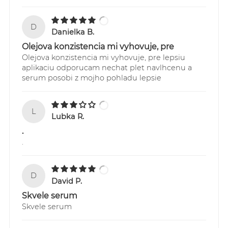
Sledovanie Vašich zásielok je možné
D
prostredníctvom webstránky:
Danielka B.
https://online.gls-slovakia.sk/index.php
Olejova konzistencia mi vyhovuje, pre
Olejova konzistencia mi vyhovuje, pre lepsiu
aplikaciu odporucam nechat plet navlhcenu a
serum posobi z mojho pohladu lepsie
L
Lubka R.
.
.
D
David P.
Skvele serum
Skvele serum