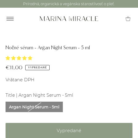
Prírodná, organická a vegánska starostlivosť o pleť.
Nočné sérum - Argan Night Serum - 5 ml
€11,00
VYPREDANÉ
Vrátane DPH
Title |
Argan Night Serum - 5ml
Argan Night Serum - 5ml