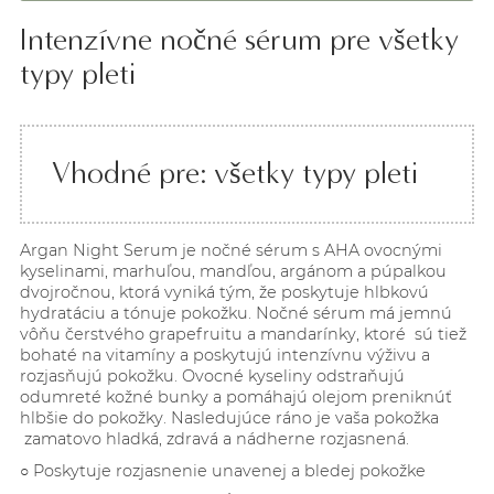
Intenzívne nočné sérum pre všetky
typy pleti
Vhodné pre: všetky typy pleti
Argan Night Serum je nočné sérum s AHA ovocnými
kyselinami, marhuľou, mandľou, argánom a púpalkou
dvojročnou, ktorá vyniká tým, že poskytuje hlbkovú
hydratáciu a tónuje pokožku. Nočné sérum má jemnú
vôňu čerstvého grapefruitu a mandarínky, ktoré sú tiež
bohaté na vitamíny a poskytujú intenzívnu výživu a
rozjasňujú pokožku. Ovocné kyseliny odstraňujú
odumreté kožné bunky a pomáhajú olejom preniknúť
hlbšie do pokožky. Nasledujúce ráno je vaša pokožka
zamatovo hladká, zdravá a nádherne rozjasnená.
○ Poskytuje rozjasnenie unavenej
a bledej pokožke