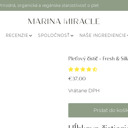
Prírodná, organická a vegánska starostlivosť o pleť.
RECENZIE
SPOLOČNOSŤ
NAŠE INGREDIENCIE
Pleťový čistič - Fresh & S
€37,00
Vrátane DPH