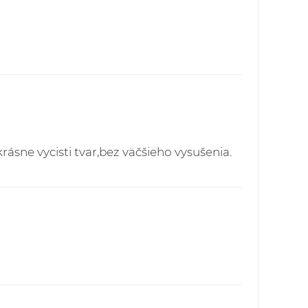
publika - pre všetky objednávky do 60,00
ech - 5,90 EUR
ielok je možné prostredníctvom webstránky:
vakia.sk/index.php
ásne vycisti tvar,bez väčšieho vysušenia.