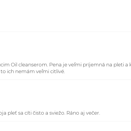
3. Kuriér GLS Česká Re
EUR doručované do Či
Sledovanie Vašich zás
https://online.gls-slo
im Oil cleanserom. Pena je veľmi príjemná na pleti a kr
a to ich nemám veľmi citlivé.
leť sa cíti čisto a sviežo. Ráno aj večer.