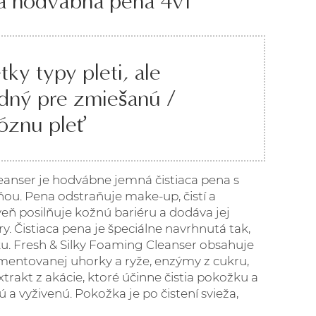
ia hodvábna pena 4v1
tky typy pleti, ale
dný pre zmiešanú /
óznu pleť
eanser je hodvábne jemná čistiaca pena s
ou. Pena odstraňuje make-up, čistí a
eň posilňuje kožnú bariéru a dodáva jej
ry. Čistiaca pena je špeciálne navrhnutá tak,
u. Fresh & Silky Foaming Cleanser obsahuje
rmentovanej uhorky a ryže, enzýmy z cukru,
xtrakt z akácie, ktoré účinne čistia pokožku a
 a vyživenú. Pokožka je po čistení svieža,