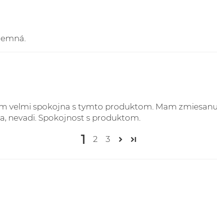
 jemná.
Som velmi spokojna s tymto produktom. Mam zmiesanu/
na, nevadi. Spokojnost s produktom.
1
2
3