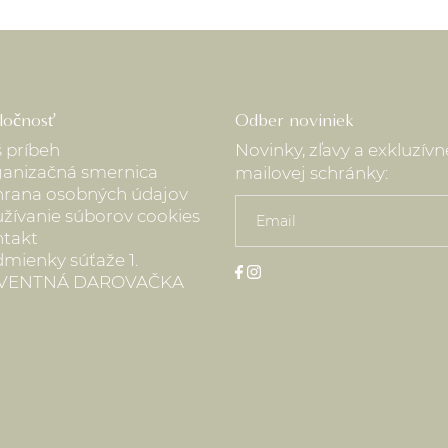
ločnosť
Odber noviniek
 príbeh
Novinky, zľavy a exkluzív
anizačná smernica
mailovej schránky:
rana osobných údajov
žívanie súborov cookies
takt
mienky súťaže 1.
VENTNÁ DAROVAČKA