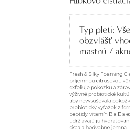
Hĺbkovo čistiac
Typ pleti: Vše
obzvlášť vho
mastnú / akn
Fresh & Silky Foaming Cl
príjemnou citrusovou vôň
exfoliuje pokožku a zárov
výživné probiotické kultú
aby nevysušovala pokožk
probiotický výťažok z fe
peptidy, vitamín B a E a e
udržiavajú ju hydratovanú
čistá a hodvábne jemná.