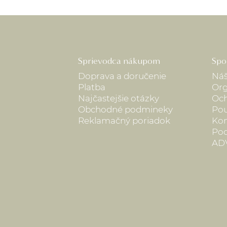
Sprievodca nákupom
Spo
Doprava a doručenie
Náš
Platba
Org
Najčastejšie otázky
Och
Obchodné podmineky
Pou
Reklamačný poriadok
Kon
Pod
AD