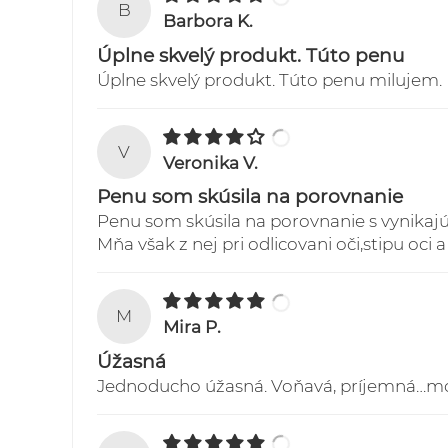
B
Barbora K.
Úplne skvelý produkt. Túto penu
Úplne skvelý produkt. Túto penu milujem.
V
Veronika V.
Penu som skúsila na porovnanie
Penu som skúsila na porovnanie s vynikajúc
Mňa však z nej pri odlicovani oči,stipu oci 
M
Mira P.
Úžasná
Jednoducho úžasná. Voňavá, príjemná…moja p