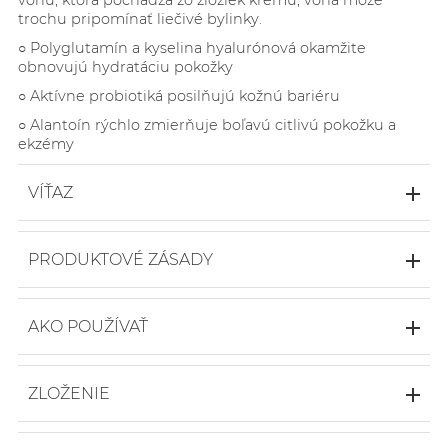
vôňu, ktorá pochádza zo zložiek krému, vôňa môže
trochu pripomínať liečivé bylinky.
○
Polyglutamín a kyselina hyalurónová okamžite
obnovujú hydratáciu pokožky
○
Aktívne probiotiká posilňujú kožnú bariéru
○
Alantoín rýchlo zmierňuje boľavú citlivú pokožku a
ekzémy
VÍŤAZ
PRODUKTOVÉ ZÁSADY
○ 99,5% prírodné
○ 93% organické
AKO POUŽÍVAŤ
○ 36,4% lipidov
○ 3,5% PGA
SOS balzám sa dodáva v nádobe s pumpičkou.
○ Vegánske
Vyberte malú zátku v strede a jemne zatlačte na
ZLOŽENIE
○ Dermatologicky testované
biely uzáver pumpy, aby ste balzám vytlačili.
○ Probiotické
Althaea Officinalis Root (Probiotic Ferment)*,
Balzám je možné použiť ako bohatý denný krém pre