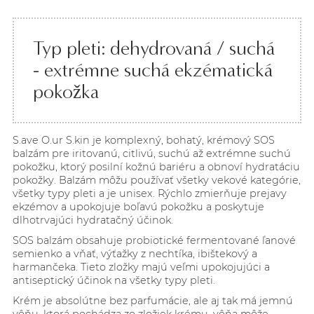
Typ pleti: dehydrovaná / suchá
- extrémne suchá ekzématická
pokožka
S.ave O.ur S.kin je komplexný, bohatý, krémový SOS
balzám pre iritovanú, citlivú, suchú až extrémne suchú
pokožku, ktorý posilní kožnú bariéru a obnoví hydratáciu
pokožky. Balzám môžu používať všetky vekové kategórie,
všetky typy pleti a je unisex. Rýchlo zmierňuje prejavy
ekzémov a upokojuje boľavú pokožku a poskytuje
dlhotrvajúci hydratačný účinok.
SOS balzám obsahuje probiotické fermentované ľanové
semienko a vňať, výťažky z nechtíka, ibištekový a
harmančeka. Tieto zložky
majú veľmi upokojujúci a
antiseptický
účinok na všetky typy pleti.
Krém je absolútne bez parfumácie, ale aj tak má
jemnú