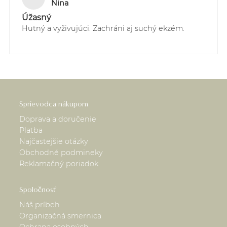
2. Kuriér GLS Slovensko - pre všetky objednávky do
Nina
60,00 EUR doručované na Slovensku - 4,90 EUR
Úžasný
3. Kuriér GLS Česká Republika - pre všetky
Hutný a vyživujúci. Zachráni aj suchý ekzém.
objednávky do 60,00 EUR doručované do Čiech -
5,90 EUR
Sledovanie Vašich zásielok je možné
prostredníctvom webstránky:
https://online.gls-slovakia.sk/index.php
Sprievodca nákupom
Doprava a doručenie
Platba
Najčastejšie otázky
Obchodné podmineky
Reklamačný poriadok
Spoločnosť
Náš príbeh
Organizačná smernica
Ochrana osobných