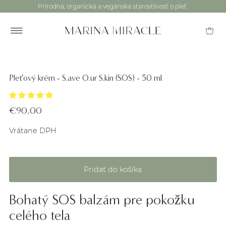
Prírodná, organická a vegánska starostlivosť o pleť.
Pleťový krém - S.ave O.ur S.kin (SOS) - 50 ml
€90,00
Vrátane DPH
Bohatý SOS balzám pre pokožku
celého tela