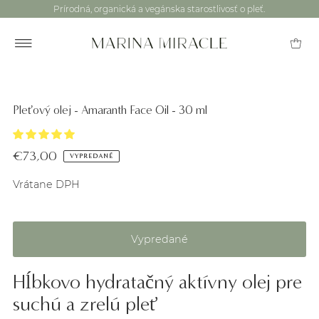
Prírodná, organická a vegánska starostlivosť o pleť.
Pleťový olej - Amaranth Face Oil - 30 ml
€73,00
VYPREDANÉ
Vrátane DPH
Hĺbkovo hydratačný aktívny olej pre
suchú a zrelú pleť