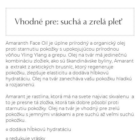
Vhodné pre: suchá a zrelá pleť
Amaranth Face Oil je úplne prírodný a organický olej
proti starnutiu pokožky s upokojujúcou prírodnou
vôňou Yling Ylang a grepu. Olej na tvár má jedinečnú
kombináciu zložiek, ako sú škandinávske byliny, Amarant
a extrakt z arktických brusníc, ktorý regeneruje
pokožku, zlepšuje elasticitu a dodáva hĺbkovú
hydratáciu. Olej na tvár zanecháva vašu pokožku hladkú
a rozjasnenú.
Amarant je rastlina, ktorá má na svete najviac skvalenu a
to je presne tá zložka, ktorá tak dobre pôsobí proti
starnutiu pokožky. Olej na tvár je vhodný pre zrelú
pokožku s jemnými vráskami a pre suchú až veľmi suchú
pokožku.
○ dodáva hĺbkovú
hydratáciu
○ redukuje vrásky