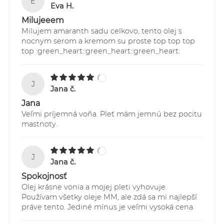
E
Sledovanie Vašich zásielok je možné
Eva H.
prostredníctvom webstránky:
Milujeeem
https://online.gls-slovakia.sk/index.php
Milujem amaranth sadu celkovo, tento olej s
nocnym serom a kremom su proste top top top
top :green_heart::green_heart::green_heart:
J
Jana č.
Jana
Veľmi príjemná voňa. Pleť mám jemnú bez pocitu
mastnoty.
J
Jana č.
Spokojnosť
Olej krásne vonia a mojej pleti vyhovuje.
Používam všetky oleje MM, ale zdá sa mi najlepší
práve tento. Jediné mínus je veľmi vysoká cena.