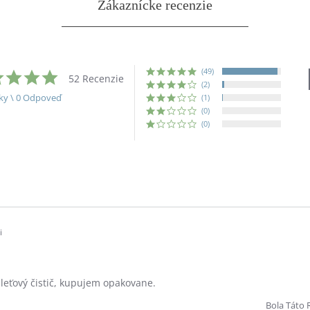
Zákaznícke recenzie
(49)
4.9
52 Recenzie
star
(2)
rating
ky \ 0 Odpoveď
(1)
(0)
(0)
i
leťový čistič, kupujem opakovane.
Bola Táto 