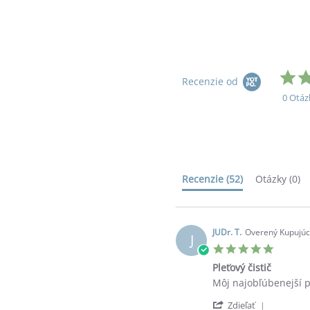
Recenzie od
0 Otáz
Recenzie
(52)
Otázky
(0)
JUDr. T.
Overený Kupujúc
J
5.0
star
Pleťový čistič
rating
Review
review
Môj najobľúbenejší p
by
stating
'
JUDr.
Pleťový
Zdieľať