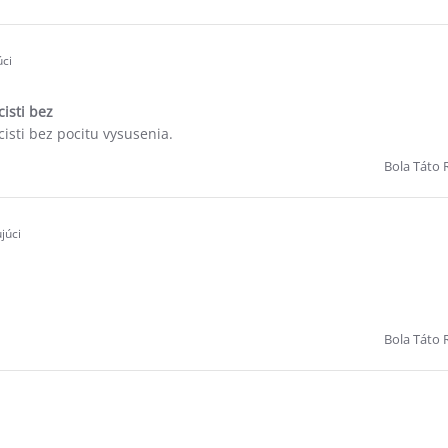
ci
cisti bez
cisti bez pocitu vysusenia.
Bola Táto 
júci
Bola Táto 