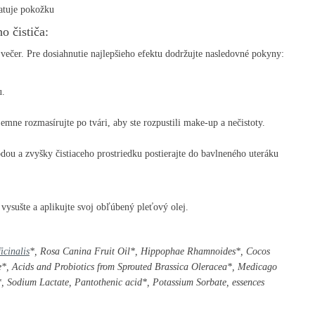
atuje pokožku
o čističa:
večer. Pre dosiahnutie najlepšieho efektu dodržujte nasledovné pokyny:
u.
emne rozmasírujte po tvári, aby ste rozpustili make-up a nečistoty.
dou a zvyšky čistiaceho prostriedku postierajte do bavlneného uteráku
 vysušte a aplikujte svoj obľúbený pleťový olej.
icinalis
*, Rosa Canina Fruit Oil*, Hippophae Rhamnoides*, Cocos
*, Acids and Probiotics from Sprouted Brassica Oleracea*, Medicago
 Sodium Lactate, Pantothenic acid*, Potassium Sorbate, essences