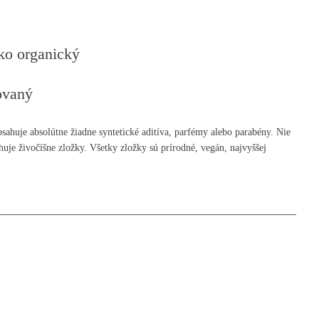
ko organický
ovaný
ahuje absolútne žiadne syntetické aditíva, parfémy alebo parabény. Nie
huje živočíšne zložky. Všetky zložky sú prírodné, vegán, najvyššej