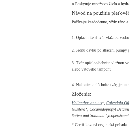
○ Poskytuje množstvo živín a hydr
Návod na použitie pleťovéh
Požívajte každodenne, vždy ráno a 
1. Opláchnite si tvár vlažnou vodo
2. Jednu dávku po stlačení pumpy j
3. Tvár opäť opláchnite vlažnou vo
alebo vatového tampónu.
4. Nakoniec opláchnite tvár, jemne
Zloženie:
Helianthus annuus
*,
Calendula Off
Nusifera*, Cocamidopropyl Betaine
Sativa and Solanum Lycopersicum*,
* Certifikovaná organická prísada