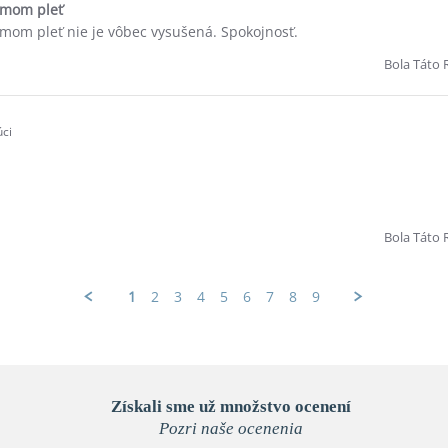
amom pleť
mom pleť nie je vôbec vysušená. Spokojnosť.
Bola Táto 
ci
Bola Táto 
1
2
3
4
5
6
7
8
9
Získali sme už množstvo ocenení
Pozri naše ocenenia