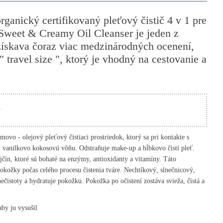
ganický certifikovaný pleťový čistič 4 v 1 pre
Sweet & Creamy Oil Cleanser je jeden z
 získava čoraz viac medzinárodných ocenení,
" travel size ", ktorý je vhodný na cestovanie a
y
vo - olejový pleťový čistiaci prostriedok, ktorý sa pri kontakte s
vanilkovo kokosovú vôňu. Odstraňuje make-up a hĺbkovo čistí pleť.
jčín, ktoré sú bohaté na enzýmy, antioxidanty a vitamíny. Táto
kožky počas celého procesu čistenia tváre. Nechtíkový, slnečnicový,
ečistoty a hydratuje pokožku. Pokožka po očistení zostáva svieža, čistá a
by ju vysušil