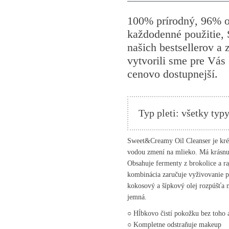
100% prírodný, 96% or
každodenné použitie, 
našich bestsellerov a
vytvorili sme pre Vás 
cenovo dostupnejší.
Typ pleti: všetky typ
Sweet&Creamy Oil Cleanser je krémo
vodou zmení na mlieko. Má krásnu 
Obsahuje fermenty z brokolice a ra
kombinácia zaručuje vyživovanie po
kokosový a šípkový olej rozpúšťa n
jemná.
○ Hĺbkovo čistí pokožku bez toho a
○ Kompletne odstraňuje makeup