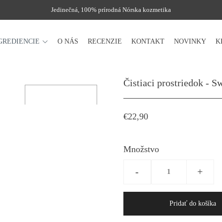
Jedinečná, 100% prírodná Nórska kozmetika
GREDIENCIE
O NÁS
RECENZIE
KONTAKT
NOVINKY
K
Čistiaci prostriedok - 
€22,90
Množstvo
-
+