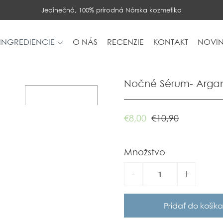
Jedinečná, 100% prírodná Nórska kozmetika
INGREDIENCIE
O NÁS
RECENZIE
KONTAKT
NOVIN
Nočné Sérum- Argan
€8,00
€10,90
Množstvo
-
+