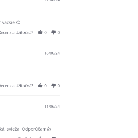
 vacsie 😊
Recenzia Užitočná?
0
0
16/06/24
Recenzia Užitočná?
0
0
11/06/24
dká, svieža. Odporúčam👍