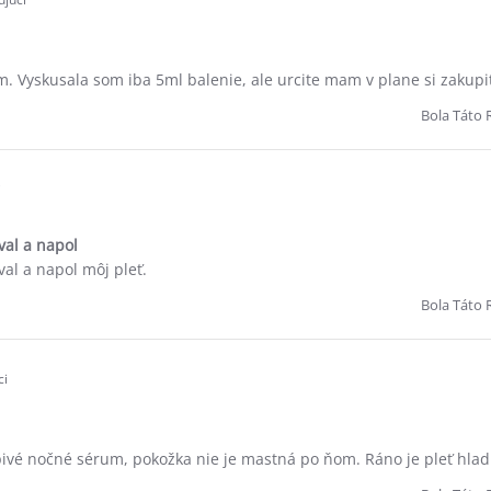
. Vyskusala som iba 5ml balenie, ale urcite mam v plane si zakupit
Bola Táto 
i
val a napol
al a napol môj pleť.
Bola Táto 
ci
ivé nočné sérum, pokožka nie je mastná po ňom. Ráno je pleť hla