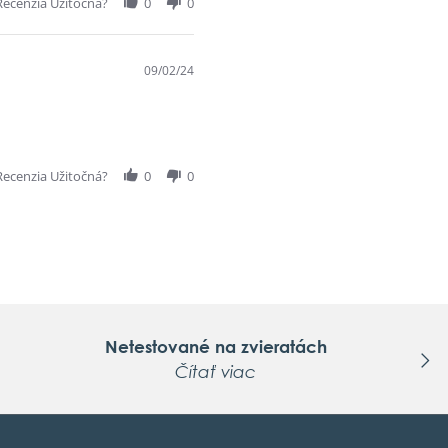
Recenzia Užitočná?
0
0
09/02/24
Recenzia Užitočná?
0
0
Netestované na zvieratách
Čítať viac