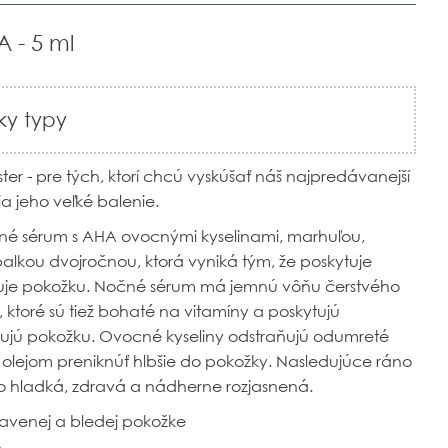
 - 5 ml
ky typy
er - pre tých, ktorí chcú vyskúšať náš najpredávanejší
ia jeho veľké balenie.
é sérum s AHA ovocnými kyselinami, marhuľou,
kou dvojročnou, ktorá vyniká tým, že poskytuje
nuje pokožku. Nočné sérum má jemnú vôňu čerstvého
 ktoré sú tiež bohaté na vitamíny a poskytujú
sňujú pokožku. Ovocné kyseliny odstraňujú odumreté
lejom preniknúť hlbšie do pokožky. Nasledujúce ráno
 hladká, zdravá a nádherne rozjasnená.
navenej
a bledej pokožke