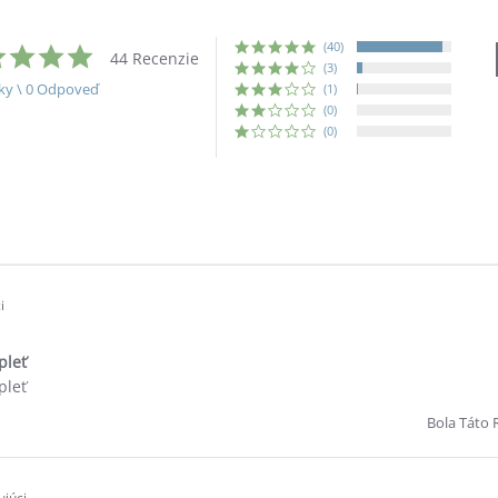
(40)
4.9
44 Recenzie
star
(3)
rating
ky \ 0 Odpoveď
(1)
(0)
(0)
i
pleť
pleť
Bola Táto 
júci