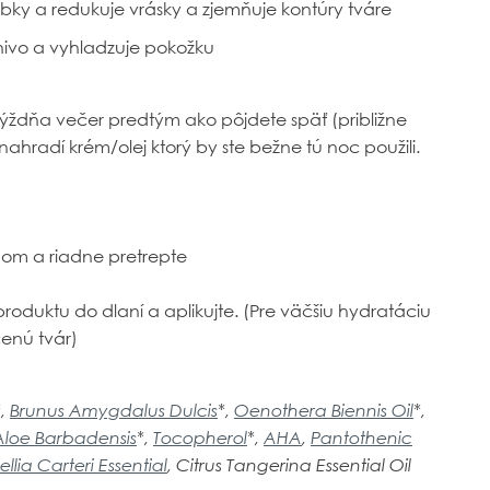
bky a redukuje vrásky a zjemňuje kontúry tváre
ivo a vyhladzuje pokožku
 týždňa večer predtým ako pôjdete späť (približne
ahradí krém/olej ktorý by ste bežne tú noc použili.
dnom a riadne pretrepte
 produktu do dlaní a aplikujte. (Pre väčšiu hydratáciu
enú tvár)
*,
Brunus Amygdalus Dulcis
*,
Oenothera Biennis Oil
*,
Aloe Barbadensis
*,
Tocopherol
*,
AHA
,
Pantothenic
llia Carteri Essential
, Citrus Tangerina Essential Oil