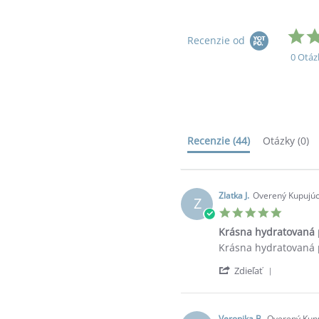
Recenzie od
0 Otáz
Recenzie
(44)
Otázky
(0)
Zlatka J.
Overený Kupujúc
Z
5.0
star
Krásna hydratovaná 
rating
Review
review
Krásna hydratovaná 
by
stating
'
Zlatka
Krásna
Zdieľať
Share
J.
hydratovaná
Review
on
pleť
by
26
Zlatka
Veronika B.
Overený Kupu