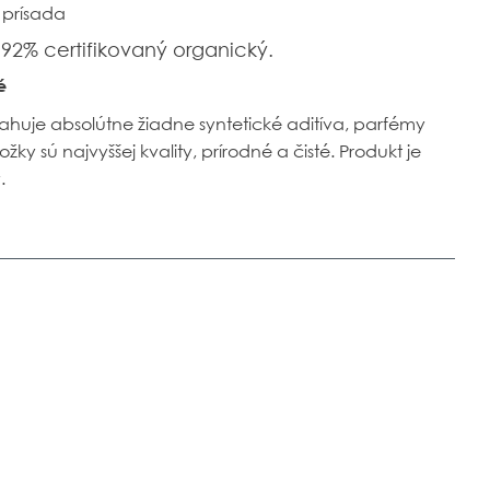
 prísada
 92% certifikovaný organický.
é
huje absolútne žiadne syntetické aditíva, parfémy
ky sú najvyššej kvality, prírodné a čisté. Produkt je
.