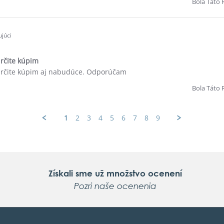
Bola Táto 
júci
určite kúpim
 určite kúpim aj nabudúce. Odporúčam
Bola Táto 
1
2
3
4
5
6
7
8
9
Získali sme už množstvo ocenení
Pozri naše ocenenia