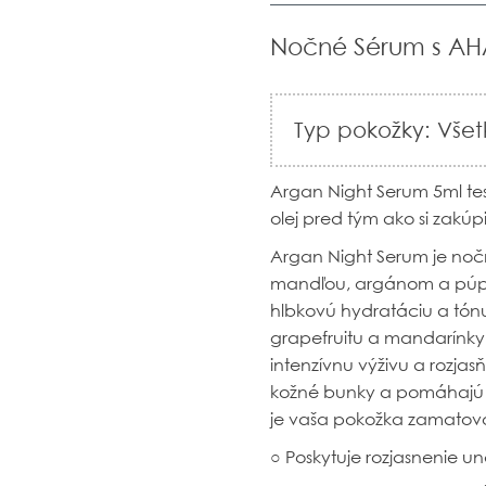
Nočné Sérum s AHA
Typ pokožky: Všet
Argan Night Serum 5ml test
olej pred tým ako si zakúp
Argan Night Serum je
nočn
mandľou, argánom a púpal
hlbkovú hydratáciu a tó
grapefruitu a mandarínky,
intenzívnu výživu a rozja
kožné bunky a pomáhajú o
je vaša pokožka zamatovo
○ Poskytuje rozjasnenie u