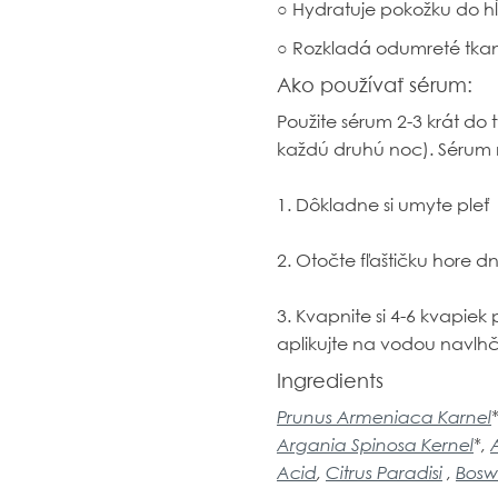
○ Hydratuje pokožku do hĺ
○ Rozkladá odumreté tkan
Ako používať sérum:
Použite sérum 2-3 krát do
každú druhú noc). Sérum n
1. Dôkladne si umyte pleť
2. Otočte fľaštičku hore 
3. Kvapnite si 4-6 kvapiek
aplikujte na vodou navlhč
Ingredients
Prunus Armeniaca Karnel
Argania Spinosa Kernel
*
,
Acid
,
Citrus Paradisi
,
Boswe