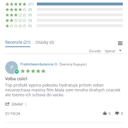
(21)
(0)
(0)
(0)
(0)
Recenzie
(21)
Otázky
(0)
Zoradiť:
Vybrať
Praktickaambulancia O.
Overený Kupujúci
P
5.0
star
Volba cislo1
rating
Review
review
Top profukt vypina pokozku hydratuje pritom vobec
by
stating
nezanechava mastny film.Mala som mnoho drahych znaciek
Praktickaambulancia
Volba
ale toento ich schova do vacku.
O.
cislo1
'
on
Zdieľať
Share
1
Review
01/10/24
0
0
Oct
by
2024
Praktickaambulancia
O.