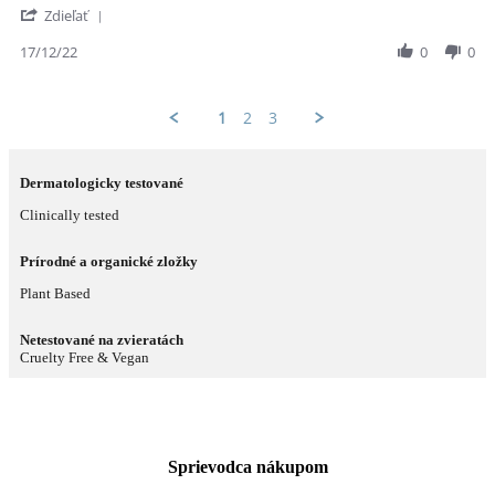
'
Daniela
Poklad
Zdieľať
Share
T.
pre
Review
17/12/22
0
0
on
suchú
by
17
pleť
Daniela
Dec
T.
2022
1
2
3
on
17
Dec
2022
Dermatologicky testované
Clinically tested
Prírodné a organické zložky
Plant Based
Netestované na zvieratách
Cruelty Free & Vegan
Sprievodca nákupom