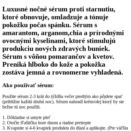
Luxusné nočné sérum proti starnutiu,
ktoré obnovuje, omladzuje a tónuje
pokožku počas spánku. Sérum s
amarantom, arganom,chia a prírodnými
ovocnými kyselinami, ktoré stimulujú
produkciu nových zdravých buniek.
Sérum s vôňou pomarančov a kvetov.
Preniká hlboko do kože a pokožka
zostáva jemná a rovnomerne vyhladená.
Ako používať sérum:
Použite sérum 2-3 krát do týždňa večer predtým ako pôjdete spať
(približne každú druhú noc). Sérum nahradí krém/olej ktorý by ste
bežne tú noc použili.
1. Dôkladne si umyte pleť
2. Otočte fľaštičku hore dnom a riadne pretrepte
3. Kvapnite si 4-6 kvapiek produktu do dlaní a aplikujte. (Pre väčšiu