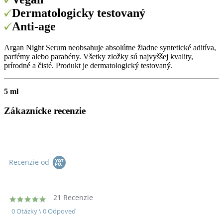
Dermatologicky testovaný
Anti-age
Argan Night Serum
neobsahuje absolútne žiadne syntetické aditíva,
parfémy alebo parabény. Všetky zložky sú najvyššej kvality,
prírodné a čisté. Produkt je dermatologický testovaný.
5 ml
Zákaznícke recenzie
Recenzie od
21 Recenzie
5.0
star
0 Otázky \ 0 Odpoveď
rating