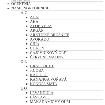
OCENENIA
NAŠE INGREDIENCIE
A-C
ACAI
AHA
ALOE VERA
ARGÁN
ARKTICKÉ BRUSNICE
AVOKÁDO
CHIA
CITRÓN
ČAJOVNÍKOVÝ OLEJ
ČERVENÉ MALINY
D-L
GRAPEFRUIT
JOJOBA
KADIDLO
KANANGA VOŇAVÁ
KONOPA SIATA
L-O
LEVANDUĽA
LÁSKAVEC
MAKADAMIOVÝ OLEJ