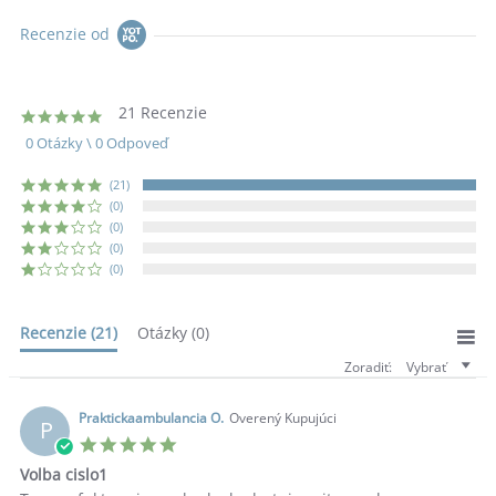
2022
Recenzie od
21 Recenzie
5.0
star
0 Otázky \ 0 Odpoveď
rating
(21)
(0)
(0)
(0)
(0)
Recenzie
(21)
Otázky
(0)
Zoradiť:
Vybrať
Praktickaambulancia O.
Overený Kupujúci
P
5.0
star
Volba cislo1
rating