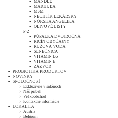
MANDLE
MARHUĽA
MSM
NECHTÍK LEKÁRSKY
NÓRSKA ANGELIKA
OLIVOVÉ LISTY
P-Z
PÚPALKA DVOJROČNÁ
RICÍN OBYČAJNÝ
RUŽOVÁ VODA
SLNEČNICA
VITAMÍN B5
VITAMÍN E
ZÁZVOR
PROBIOTIKÁ PRODUKTOV
NOVINKY
SPOLOČNOSŤ
Exkluzívne v salónoch
Náš príbeh
Veľkoobchod
Kontaktné informácie
LOKALITA
Austria
Belgium