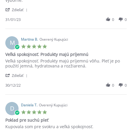
Výborne.
by
stating
'
Annamaria
Výborne.
Zdieľať
Share
Š.
Review
31/01/23
0
0
on
by
31
Annamaria
Jan
Š.
2023
on
Martina B.
Overený Kupujúci
M
31
5.0
Jan
star
Veľká spokojnosť. Produkty majú príjemnú
2023
rating
Review
review
Veľká spokojnosť. Produkty majú príjemnú vôňu. Pleť je po
by
stating
použití jemná, hydratovana a rozžiarená.
Martina
Veľká
'
B.
spokojnosť.
Zdieľať
Share
on
Produkty
Review
30/12/22
0
0
30
majú
by
Dec
príjemnú
Martina
2022
B.
on
Daniela T.
Overený Kupujúci
D
30
5.0
Dec
star
Poklad pre suchú pleť
2022
rating
Review
review
Kupovala som pre svokru a veľká spokojnosť.
by
stating