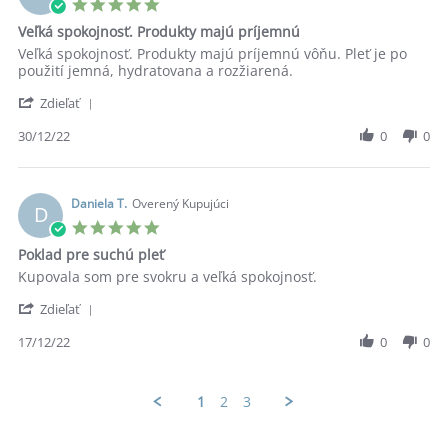
5.0
Jan
star
Veľká spokojnosť. Produkty majú príjemnú
2023
rating
Review
review
Veľká spokojnosť. Produkty majú príjemnú vôňu. Pleť je po
by
stating
použití jemná, hydratovana a rozžiarená.
Martina
Veľká
'
B.
spokojnosť.
Zdieľať
Share
on
Produkty
Review
30/12/22
0
0
30
majú
by
Dec
príjemnú
Martina
2022
B.
on
Daniela T.
Overený Kupujúci
D
30
5.0
Dec
star
Poklad pre suchú pleť
2022
rating
Review
review
Kupovala som pre svokru a veľká spokojnosť.
by
stating
'
Daniela
Poklad
Zdieľať
Share
T.
pre
Review
17/12/22
0
0
on
suchú
by
17
pleť
Daniela
Dec
T.
2022
1
2
3
on
17
Dec