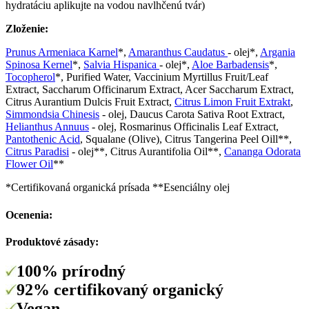
hydratáciu aplikujte na vodou navlhčenú tvár)
Zloženie:
Prunus Armeniaca Karnel
*,
Amaranthus Caudatus
- olej*,
Argania
Spinosa Kernel
*,
Salvia Hispanica
- olej*,
Aloe Barbadensis
*,
Tocopherol
*, Purified Water, Vaccinium Myrtillus Fruit/Leaf
Extract, Saccharum Officinarum Extract, Acer Saccharum Extract,
Citrus Aurantium Dulcis Fruit Extract,
Citrus Limon Fruit Extrakt
,
Simmondsia Chinesis
- olej, Daucus Carota Sativa Root Extract,
Helianthus Annuus
- olej, Rosmarinus Officinalis Leaf Extract,
Pantothenic Acid
, Squalane (Olive), Citrus Tangerina Peel Oill**,
Citrus Paradisi
- olej**, Citrus Aurantifolia Oil**,
Cananga Odorata
Flower Oil
**
*Certifikovaná organická prísada **Esenciálny olej
Ocenenia:
Produktové zásady:
100% prírodný
92% certifikovaný organický
Vegan