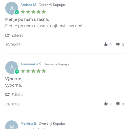
on
Andrea M.
Overený Kupujúci
A
1
5.0
Oct
star
Plet je po nom uzasna,
2024
rating
Review
review
Plet je po nom uzasna, najlepsie serum!
by
stating
'
Andrea
Plet
Zdieľať
Share
M.
je
Review
19/06/23
0
0
on
po
by
19
nom
Andrea
Jun
uzasna,
M.
2023
on
Annamaria Š.
Overený Kupujúci
A
19
5.0
Jun
star
Výborne.
2023
rating
Review
review
Výborne.
by
stating
'
Annamaria
Výborne.
Zdieľať
Share
Š.
Review
31/01/23
0
0
on
by
31
Annamaria
Jan
Š.
2023
on
Martina B.
Overený Kupujúci
M
31