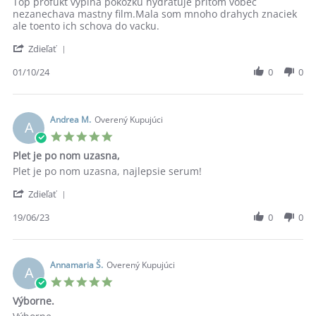
Review
review
Top profukt vypina pokozku hydratuje pritom vobec
by
stating
nezanechava mastny film.Mala som mnoho drahych znaciek
Praktickaambulancia
Volba
ale toento ich schova do vacku.
O.
cislo1
'
on
Zdieľať
Share
1
Review
01/10/24
0
0
Oct
by
2024
Praktickaambulancia
O.
on
Andrea M.
Overený Kupujúci
A
1
5.0
Oct
star
Plet je po nom uzasna,
2024
rating
Review
review
Plet je po nom uzasna, najlepsie serum!
by
stating
'
Andrea
Plet
Zdieľať
Share
M.
je
Review
19/06/23
0
0
on
po
by
19
nom
Andrea
Jun
uzasna,
M.
2023
on
Annamaria Š.
Overený Kupujúci
A
19
5.0
Jun
star
Výborne.
2023
rating
Review
review