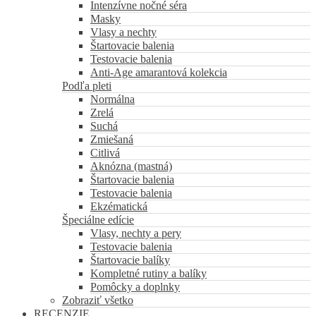
Intenzívne nočné séra
Masky
Vlasy a nechty
Štartovacie balenia
Testovacie balenia
Anti-Age amarantová kolekcia
Podľa pleti
Normálna
Zrelá
Suchá
Zmiešaná
Citlivá
Aknózna (mastná)
Štartovacie balenia
Testovacie balenia
Ekzématická
Špeciálne edície
Vlasy, nechty a pery
Testovacie balenia
Štartovacie balíky
Kompletné rutiny a balíky
Pomôcky a doplnky
Zobraziť všetko
RECENZIE