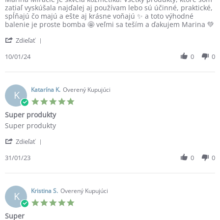
by
stating
zatiaľ vyskúšala najďalej aj používam lebo sú účinné, praktické,
Radoslava
Radoslava
spĺňajú čo majú a ešte aj krásne voňajú ✨ a toto výhodné
P.
balenie je proste bomba 🤩 veľmi sa teším a ďakujem Marina 💚
on
'
10
Zdieľať
Share
Jan
Review
10/01/24
0
0
2024
by
Radoslava
P.
on
Katarína K.
Overený Kupujúci
K
10
5.0
Jan
star
Super produkty
2024
rating
Review
review
Super produkty
by
stating
'
Katarína
Super
Zdieľať
Share
K.
produkty
Review
31/01/23
0
0
on
by
31
Katarína
Jan
K.
2023
on
Kristina S.
Overený Kupujúci
K
31
5.0
Jan
star
Super
2023
rating