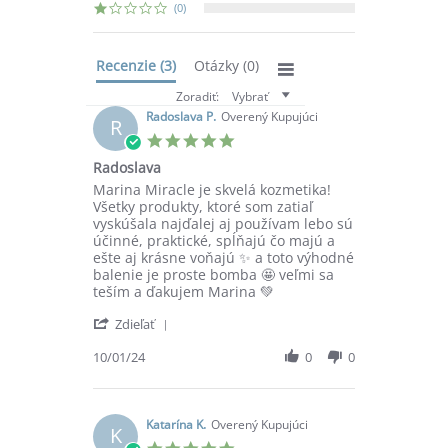
(0)
Recenzie
(3)
Otázky
(0)
Zoradiť:
Vybrať
Radoslava P.
Overený Kupujúci
R
5.0
star
Radoslava
rating
Review
review
Marina Miracle je skvelá kozmetika!
by
stating
Všetky produkty, ktoré som zatiaľ
Radoslava
Radoslava
vyskúšala najďalej aj používam lebo sú
P.
účinné, praktické, spĺňajú čo majú a
on
ešte aj krásne voňajú ✨ a toto výhodné
10
balenie je proste bomba 🤩 veľmi sa
Jan
teším a ďakujem Marina 💚
2024
'
Zdieľať
Share
Review
10/01/24
0
0
by
Radoslava
P.
on
Katarína K.
Overený Kupujúci
K
10
5.0