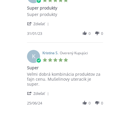
Jan
star
Super produkty
2024
rating
Review
review
Super produkty
by
stating
'
Katarína
Super
Zdieľať
Share
K.
produkty
Review
31/01/23
0
0
on
by
31
Katarína
Jan
K.
2023
on
Kristina S.
Overený Kupujúci
K
31
5.0
Jan
star
Super
2023
rating
Review
review
Veľmi dobrá kombinácia produktov za
by
stating
fajn cenu. Mušelinovy uteracik je
Kristina
Super
super.
S.
'
on
Zdieľať
Share
25
Review
25/06/24
0
0
Jun
by
2024
Kristina
S.
on
25