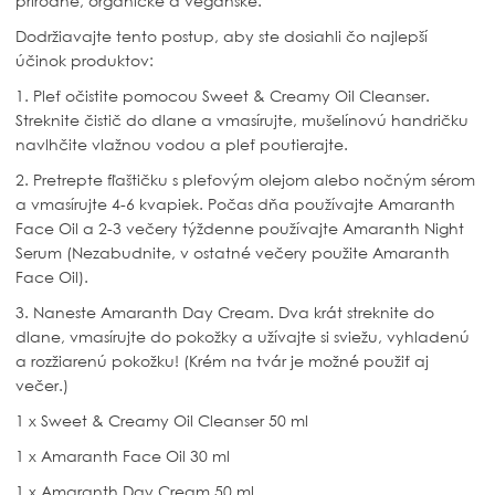
prírodné, organické a vegánske.
Dodržiavajte tento postup, aby ste dosiahli čo najlepší
účinok produktov:
1. Pleť očistite pomocou Sweet & Creamy Oil Cleanser.
Streknite čistič do dlane a vmasírujte, mušelínovú handričku
navlhčite vlažnou vodou a pleť poutierajte.
2. Pretrepte fľaštičku s pleťovým olejom alebo nočným sérom
a vmasírujte 4-6 kvapiek. Počas dňa používajte Amaranth
Face Oil a 2-3 večery týždenne používajte Amaranth Night
Serum (Nezabudnite, v ostatné večery použite Amaranth
Face Oil).
3. Naneste Amaranth Day Cream. Dva krát streknite do
dlane, vmasírujte do pokožky a užívajte si sviežu, vyhladenú
a rozžiarenú pokožku! (Krém na tvár je možné použiť aj
večer.)
1 x Sweet & Creamy Oil Cleanser 50 ml
1 x Amaranth Face Oil 30 ml
1 x Amaranth Day Cream 50 ml