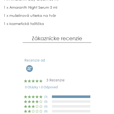
1 x Amaranth Night Serum 5 ml
1 x mušelínová utierka na tvár
1 x kozmetická taštička
Zákaznícke recenzie
Recenzie od
3 Recenzie
5.0
star
0 Otázky \ 0 Odpoveď
rating
(3)
(0)
(0)
(0)