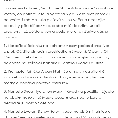
Darčekový balíček „Night Time Shine & Radiance“ obsahuje
všetko, čo potrebujete, aby ste sa Vy aj Vaša pleť pripravili
na večer. Urobte si túto pleťovú rutinu večer a nechajte
produkty pôsobiť cez noc, alebo môžete rutinu urobiť
predtým, než pôjdete von a dosiahnete tak žiarivo krásnu
pokožku!
1. Nasaďte si čelenku na ochranu vlasov počas starostlivosti
o pleť. Očistite čistiacim prostriedkom Sweet & Creamy Oil
Cleanser. Streknite čistič do dlane a vmasírujte do pokožky,
navlhčite mušelínovú handričku vlažnou vodou a utrite.
2. Pretrepte fľaštičku Argan Night Serum a vmasírujte 4-6
kvapiek na tvár a krk. Tento krok zvyšuje účinok pleťovej
masky a dodáva pokožke extra lesk.
3. Naneste Shea Hydration Mask. Návod na použitie nájdete
na obale masky. Tip: Masku použite ako nočnú kúru a
nechajte ju pôsobiť cez noc.
4. Naneste Eyelash&Brow Serum večer na čisté mihalnice a
obočie (Sérum môžete použiť aj/alebo pod Vašu obľúbenú