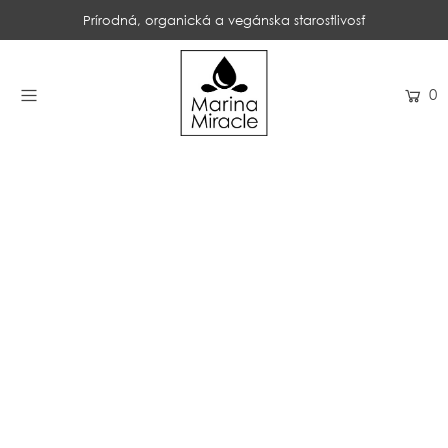
Prírodná, organická a vegánska starostlivosť
DOMOV
0
NAKUPOVAŤ
RECENZIE
OCENENIA
NAŠE INGREDIENCIE
PROBIOTIKÁ PRODUKTOV
NOVINKY
SPOLOČNOSŤ