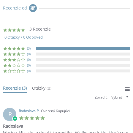
Jun
2024
Recenzie od
3 Recenzie
5.0
star
0 Otázky \ 0 Odpoveď
rating
(3)
(0)
(0)
(0)
(0)
Recenzie
(3)
Otázky
(0)
Zoradiť:
Vybrať
Radoslava P.
Overený Kupujúci
R
5.0
star
Radoslava
rating
Review
review
Marina Miracle je skvelá kozmetika! Všetky produkty, ktoré som