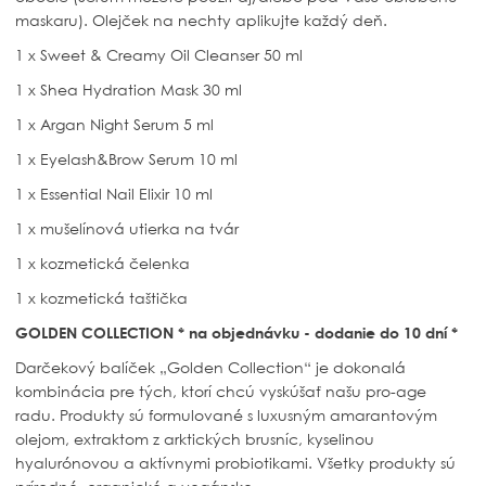
maskaru). Olejček na nechty aplikujte každý deň.
1 x Sweet & Creamy Oil Cleanser 50 ml
1 x Shea Hydration Mask 30 ml
1 x Argan Night Serum 5 ml
1 x Eyelash&Brow Serum 10 ml
1 x Essential Nail Elixir 10 ml
1 x mušelínová utierka na tvár
1 x kozmetická čelenka
1 x kozmetická taštička
GOLDEN COLLECTION * na objednávku - dodanie do 10 dní *
Darčekový balíček „Golden Collection“ je dokonalá
kombinácia pre tých, ktorí chcú vyskúšať našu pro-age
radu. Produkty sú formulované s luxusným amarantovým
olejom, extraktom z arktických brusníc, kyselinou
hyalurónovou a aktívnymi probiotikami. Všetky produkty sú