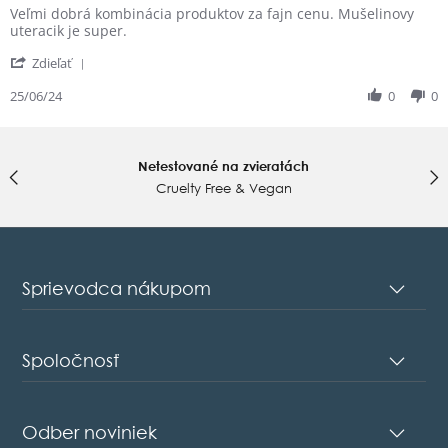
Review
review
Veľmi dobrá kombinácia produktov za fajn cenu. Mušelinovy
by
stating
uteracik je super.
Kristina
Super
'
S.
Zdieľať
Share
on
Review
25/06/24
0
0
25
by
Jun
Kristina
2024
S.
on
Netestované na zvieratách
25
Cruelty Free & Vegan
Jun
2024
Sprievodca nákupom
Spoločnosť
Odber noviniek