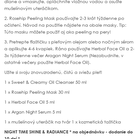
dlane a vmasírujte, opláchnite vlažnou vodou a osušte
mušelínovým uteráčikom.
2. Rosehip Peeling Mask používajte 2-3 krát týždenne po
očistení. Návod na použitie nájdete na obale masky. Tip:
Túto masku môžete použiť aj ako peeling na pery!
3. Pretrepte fľaštičku s pleťovým olejom alebo nočným sérom
a aplikujte 4-6 kvapiek. Ráno používajte Herbal Face Oil a 2-
3x týždenne večer Aragan Night Serum (Nezabudnite, v
ostatné večery použite Herbal Face Oil).
Užite si svoju znovuzrodenú, čistú a sviežu pleť!
1 x Sweet & Creamy Oil Cleanser 50 ml
1 x Rosehip Peeling Mask ​​30 ml
1 x Herbal Face Oil 5 ml
1 x Argan Night Serum 5 ml
1 x mušelínový uteráčik na tvár 1 x kozmetická taštička
NIGHT TIME SHINE & RADIANCE * na objednávku - dodanie do
10 dní *