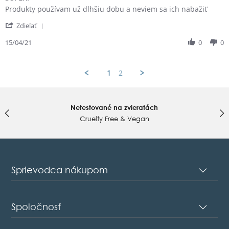
rating
Review
review
Produkty používam už dlhšiu dobu a neviem sa ich nabažiť
by
stating
'
Alena
SUPER!
Zdieľať
Share
M.
Review
15/04/21
0
0
on
by
15
Alena
Apr
M.
2021
1
2
on
15
Apr
2021
Netestované na zvieratách
Cruelty Free & Vegan
Sprievodca nákupom
Spoločnosť