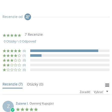
2021
Recenzie od
7 Recenzie
4.9
star
0 Otázky \ 0 Odpoveď
rating
(6)
(1)
(0)
(0)
(0)
Recenzie
(7)
Otázky
(0)
Zoradiť:
Vybrať
Zuzana I.
Overený Kupujúci
Z
5.0