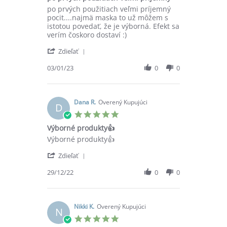
rating
Review
review
po prvých použitiach veľmi príjemný
by
stating
pocit....najmä maska to už môžem s
Tatiana
po
istotou povedať, že je výborná. Efekt sa
Š.
prvých
verím čoskoro dostaví :)
on
použitiach
'
3
veľmi
Zdieľať
Share
Jan
príjemný
Review
03/01/23
0
0
2023
by
Tatiana
Š.
on
Dana R.
Overený Kupujúci
D
3
5.0
Jan
star
Výborné produkty👍
2023
rating
Review
review
Výborné produkty👍
by
stating
'
Dana
Výborné
Zdieľať
Share
R.
produkty
Review
29/12/22
0
0
on
👍
by
29
Dana
Dec
R.
2022
on
Nikki K.
Overený Kupujúci
N
29
5.0
Dec
star