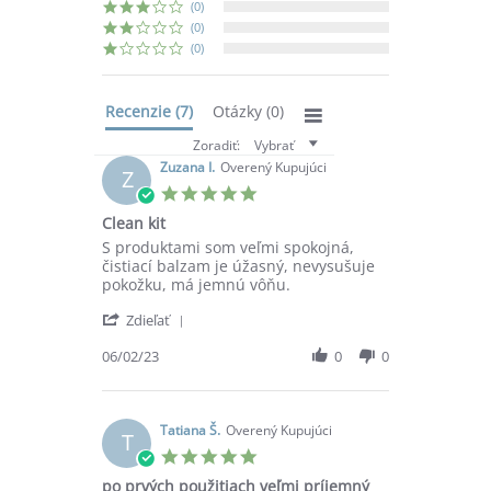
(0)
(0)
(0)
Recenzie
(7)
Otázky
(0)
Zoradiť:
Vybrať
Zuzana I.
Overený Kupujúci
Z
5.0
star
Clean kit
rating
Review
review
S produktami som veľmi spokojná,
by
stating
čistiací balzam je úžasný, nevysušuje
Zuzana
Clean
pokožku, má jemnú vôňu.
I.
kit
'
on
Zdieľať
Share
6
Review
06/02/23
0
0
Feb
by
2023
Zuzana
I.
on
Tatiana Š.
Overený Kupujúci
T
6
5.0
Feb
star
po prvých použitiach veľmi príjemný
2023