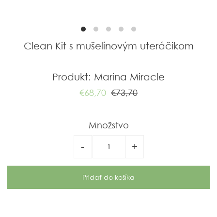
Clean Kit s mušelínovým uteráčikom
Produkt: Marina Miracle
€68,70
€73,70
Množstvo
-
+