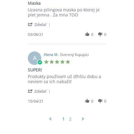
Maska
2022
rating
Review
review
Uzasna pilingova maska po ktorej je
by
stating
plet jemna . Za mna TOO
Nikki
Maska
'
K.
Zdieľať
Share
on
Review
03/08/21
0
0
3
by
Aug
Nikki
2021
K.
on
Alena M.
Overený Kupujúci
A
3
5.0
Aug
star
SUPER!
2021
rating
Review
review
Produkty používam už dlhšiu dobu a
by
stating
neviem sa ich nabažiť
Alena
SUPER!
'
M.
Zdieľať
Share
on
Review
15/04/21
0
0
15
by
Apr
Alena
2021
M.
1
2
on
15
Apr