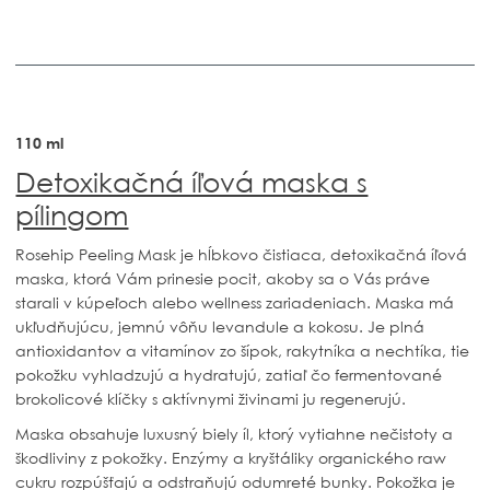
110 ml
Detoxikačná íľová maska s
pílingom
Rosehip Peeling Mask
je hĺbkovo čistiaca, detoxikačná íľová
maska, ktorá Vám prinesie pocit, akoby sa o Vás práve
starali v kúpeľoch alebo wellness zariadeniach. Maska má
ukľudňujúcu, jemnú vôňu levandule a kokosu. Je plná
antioxidantov a vitamínov zo šípok, rakytníka a nechtíka, tie
pokožku vyhladzujú a hydratujú, zatiaľ čo fermentované
brokolicové klíčky s aktívnymi živinami ju regenerujú.
Maska obsahuje luxusný biely íl, ktorý vytiahne nečistoty a
škodliviny z pokožky. Enzýmy a kryštáliky organického raw
cukru rozpúšťajú a odstraňujú odumreté bunky. Pokožka je