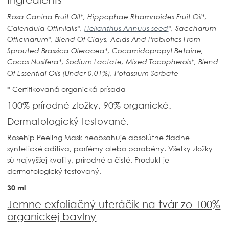
Ingredients
Rosa Canina Fruit Oil*, Hippophae Rhamnoides Fruit Oil*,
Calendula Offinilalis*,
Helianthus Annuus seed
*, Saccharum
Officinarum*, Blend Of Clays, Acids And Probiotics From
Sprouted Brassica Oleracea*, Cocamidopropyl Betaine,
Cocos Nusifera*, Sodium Lactate, Mixed Tocopherols*, Blend
Of Essential Oils (Under 0,01%), Potassium Sorbate
* Certifikovaná organická prísada
100% prírodné zložky, 90% organické.
Dermatologický testované.
Rosehip Peeling Mask
neobsahuje absolútne žiadne
syntetické aditíva, parfémy alebo parabény. Všetky zložky
sú najvyššej kvality, prírodné a čisté. Produkt je
dermatologický testovaný.
30 ml
Jemne exfoliačný uteráčik na tvár zo 100%
organickej bavlny