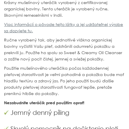
Krásny mušelínový uteráčik vyrobený z certifikovanej
organickej bavlny. Tento uteráčik je vyrobený ručne,
šikovnými remeselníkmi v Indii.
Viac informácií o pôvode tejto látky a jej udržateľnej výrobe
sa dozviete tu.
Ručne vyrobený tak, aby jednotlivé vlákna organickej
bavlny vyčistili Vašu pleť, odstránili odumretú pokožku a
prekrvili ju. Použite ho spolu so
Sweet & Creamy Oil Cleanser
a zažite nový pocit čistej, jemnej a sviežej pokožky.
Použitie mušelínového uteráčika počas každodennej
pleťovej starostlivosti je veľmi
pohodlné a pokožka bude mať
hladšiu textúru a zdravý jas. Po jeho použití budú ďalšie
produkty pleťovej starostlivosti fungovať lepšie, pretože
preniknú hlbšie do pokožky.
Nezabudnite uteráčik pred použitím oprať!
Jemný denný píling
Skvelý pomocník na dočistenie pleti