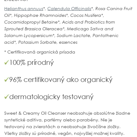
Helianthus annuus
*,
Calendula Officinalis
*, Rosa Canina Fruit
Oil*, Hippophae Rhamnoides*, Cocos Nusifera*,
Cocamidopropyl Betaine*, Acids and Probiotics from
Sprouted Brassica Oleracea*, Medicago Sativa and
Solanum Lycopersicum*, Sodium Lactate, Pantothenic
acid*, Potassium Sorbate, essences
* Certifikovaná organická prísada
100% prírodný
96% certifikovaný ako organický
dermatologicky testovaný
Sweet & Creamy Oil Cleanser neobsahuje absolútne žiadne
syntetické aditíva, parfémy alebo parabény. Nie je
testovaný na zvieratách a neobsahuje živočíšne zložky.
Všetky zložky sú prírodné, vegán, najvyššej možnej kvality.