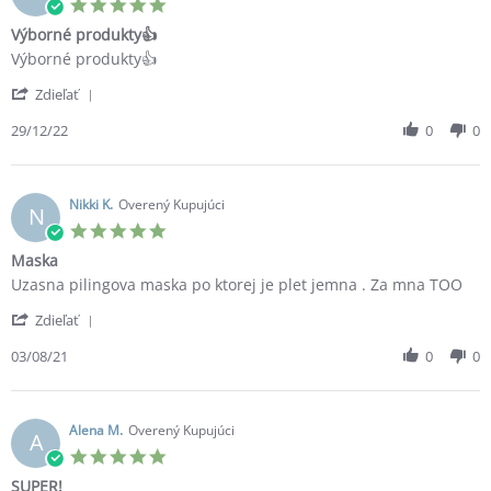
5.0
Jan
star
Výborné produkty👍
2023
rating
Review
review
Výborné produkty👍
by
stating
'
Dana
Výborné
Zdieľať
Share
R.
produkty
Review
29/12/22
0
0
on
👍
by
29
Dana
Dec
R.
2022
on
Nikki K.
Overený Kupujúci
N
29
5.0
Dec
star
Maska
2022
rating
Review
review
Uzasna pilingova maska po ktorej je plet jemna . Za mna TOO
by
stating
'
Nikki
Maska
Zdieľať
Share
K.
Review
03/08/21
0
0
on
by
3
Nikki
Aug
K.
2021
on
Alena M.
Overený Kupujúci
A
3
5.0
Aug
star
SUPER!
2021