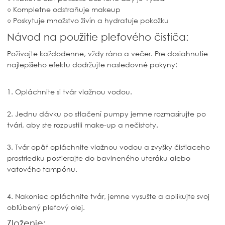
○ Kompletne odstraňuje makeup
○ Poskytuje množstvo živín a hydratuje pokožku
Návod na použitie pleťového čističa:
Požívajte každodenne, vždy ráno a večer. Pre dosiahnutie
najlepšieho efektu dodržujte nasledovné pokyny:
1. Opláchnite si tvár vlažnou vodou.
2. Jednu dávku po stlačení pumpy jemne rozmasírujte po
tvári, aby ste rozpustili make-up a nečistoty.
3. Tvár opäť opláchnite vlažnou vodou a zvyšky čistiaceho
prostriedku postierajte do bavlneného uteráku alebo
vatového tampónu.
4. Nakoniec opláchnite tvár, jemne vysušte a aplikujte svoj
obľúbený pleťový olej.
Zloženie: