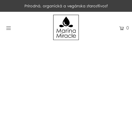
Prírodná, organická a vegánska starostlivosť
DOMOV
0
NAKUPOVAŤ
RECENZIE
OCENENIA
NAŠE INGREDIENCIE
PROBIOTIKÁ PRODUKTOV
NOVINKY
SPOLOČNOSŤ