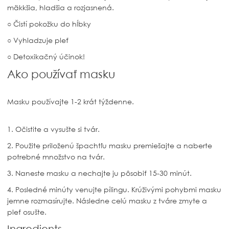
mäkkšia, hladšia a rozjasnená.
○ Čistí pokožku do hĺbky
○ Vyhladzuje pleť
○ Detoxikačný účinok!
Ako používať masku
Masku používajte 1-2 krát týždenne.
1. Očistite a vysušte si tvár.
2. Použite priloženú špachtľu masku premiešajte a naberte
potrebné množstvo na tvár.
3. Naneste masku a nechajte ju pôsobiť 15-30 minút.
4. Posledné minúty venujte pílingu. Krúživými pohybmi masku
jemne rozmasírujte. Následne celú masku z tváre zmyte a
pleť osušte.