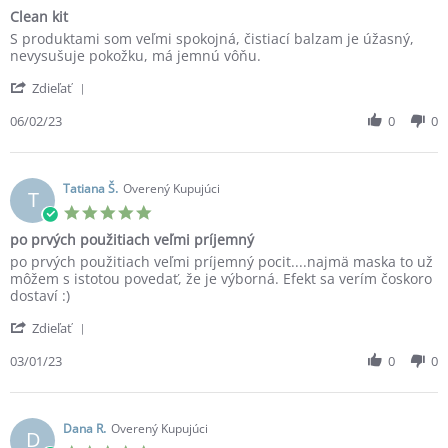
star
Clean kit
rating
Review
review
S produktami som veľmi spokojná, čistiací balzam je úžasný,
by
stating
nevysušuje pokožku, má jemnú vôňu.
Zuzana
Clean
'
I.
kit
Zdieľať
Share
on
Review
06/02/23
0
0
6
by
Feb
Zuzana
2023
I.
on
Tatiana Š.
Overený Kupujúci
T
6
5.0
Feb
star
po prvých použitiach veľmi príjemný
2023
rating
Review
review
po prvých použitiach veľmi príjemný pocit....najmä maska to už
by
stating
môžem s istotou povedať, že je výborná. Efekt sa verím čoskoro
Tatiana
po
dostaví :)
Š.
prvých
'
on
použitiach
Zdieľať
Share
3
veľmi
Review
03/01/23
0
0
Jan
príjemný
by
2023
Tatiana
Š.
on
Dana R.
Overený Kupujúci
D
3