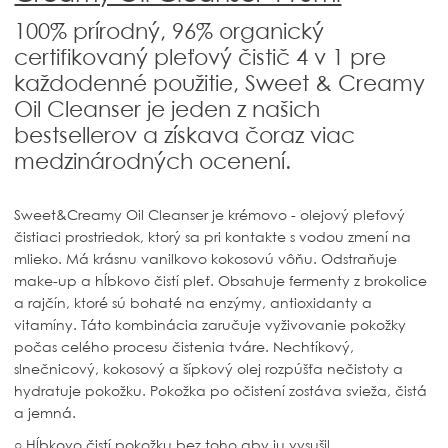
100% prírodný, 96% organický
certifikovaný pleťový čistič 4 v 1 pre
každodenné použitie, Sweet & Creamy
Oil Cleanser je jeden z našich
bestsellerov a získava čoraz viac
medzinárodných ocenení.
Sweet&Creamy Oil Cleanser je krémovo - olejový pleťový
čistiaci prostriedok, ktorý sa pri kontakte s vodou zmení na
mlieko. Má krásnu vanilkovo kokosovú vôňu. Odstraňuje
make-up a hĺbkovo čistí pleť. Obsahuje fermenty z brokolice
a rajčín, ktoré sú bohaté na enzýmy, antioxidanty a
vitamíny. Táto kombinácia zaručuje vyživovanie pokožky
počas celého procesu čistenia tváre. Nechtíkový,
slnečnicový, kokosový a šípkový olej rozpúšťa nečistoty a
hydratuje pokožku. Pokožka po očistení zostáva svieža, čistá
a jemná.
○ Hĺbkovo čistí pokožku bez toho aby ju vysušil