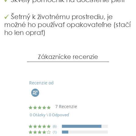
Šetrný k životnému prostrediu, je
možné ho používať opakovateľne (stačí
ho len oprať)
Zákaznícke recenzie
Recenzie od
7 Recenzie
4.9
star
0 Otázky \ 0 Odpoveď
rating
(6)
(1)