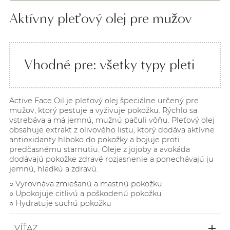
Aktívny pleťový olej pre mužov
Vhodné pre: všetky typy pleti
Active Face Oil je pleťový olej špeciálne určený pre
mužov, ktorý pestuje a vyživuje pokožku. Rýchlo sa
vstrebáva a má jemnú, mužnú pačuli vôňu. Pleťový olej
obsahuje extrakt z olivového listu, ktorý dodáva aktívne
antioxidanty hlboko do pokožky a bojuje proti
predčasnému starnutiu. Oleje z jojoby a avokáda
dodávajú pokožke zdravé rozjasnenie a ponechávajú ju
jemnú, hladkú a zdravú.
○ Vyrovnáva zmiešanú a mastnú pokožku
○ Upokojuje citlivú a poškodenú pokožku
○ Hydratuje suchú pokožku
VÍŤAZ