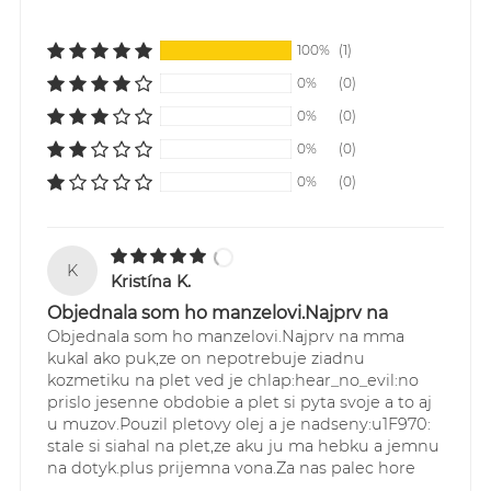
V ostatných prípadoch do 24h po obdržania platby.
*Certified organic ingredient **Essential oil
Tovar je doručovaný najneskôr do 48h od expedície.
100%
(1)
Pri položkách, kde je uvedená dlhšia doba dodania
0%
(0)
resp. tovar na objednávku, expedujeme objednaný
0%
(0)
tovar najneskôr do 10 prac. dní od objednania resp.
od prijatia platby.
0%
(0)
Cenník dopravy :
0%
(0)
1. Doprava zadarmo kuriérom GLS pre všetky
objednávky SR aj ČR nad 60,00 EUR - doprava
ZADARMO
K
2. Kuriér GLS Slovensko - pre všetky objednávky do
Kristína K.
60,00 EUR doručované na Slovensku - 4,90 EUR
Objednala som ho manzelovi.Najprv na
3. Kuriér GLS Česká Republika - pre všetky
Objednala som ho manzelovi.Najprv na mma
objednávky do 60,00 EUR doručované do Čiech -
kukal ako puk,ze on nepotrebuje ziadnu
5,90 EUR
kozmetiku na plet ved je chlap:hear_no_evil:no
prislo jesenne obdobie a plet si pyta svoje a to aj
Sledovanie Vašich zásielok je možné
u muzov.Pouzil pletovy olej a je nadseny:u1F970:
prostredníctvom webstránky:
stale si siahal na plet,ze aku ju ma hebku a jemnu
https://online.gls-slovakia.sk/index.php
na dotyk.plus prijemna vona.Za nas palec hore