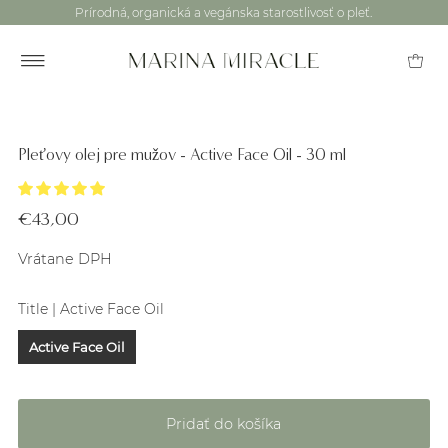
Prírodná, organická a vegánska starostlivosť o pleť.
Pleťovy olej pre mužov - Active Face Oil - 30 ml
€43,00
Vrátane DPH
Title |
Active Face Oil
Active Face Oil