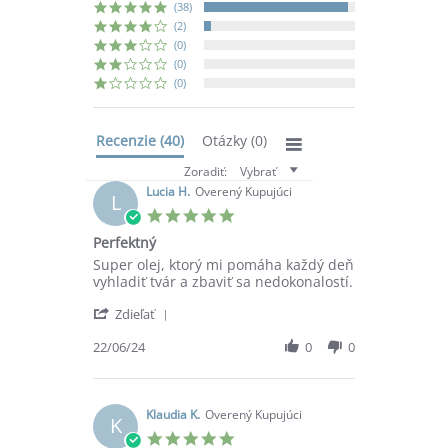
(38)
(2)
(0)
(0)
(0)
Recenzie
(40)
Otázky
(0)
Zoradiť:
Vybrať
Lucia H.
Overený Kupujúci
L
5.0
star
Perfektný
rating
Review
review
Super olej, ktorý mi pomáha každý deň
by
stating
vyhladiť tvár a zbaviť sa nedokonalostí.
Lucia
Perfektný
'
H.
Zdieľať
Share
on
Review
22/06/24
0
0
22
by
Jun
Lucia
2024
H.
on
Klaudia K.
Overený Kupujúci
K
22
5.0