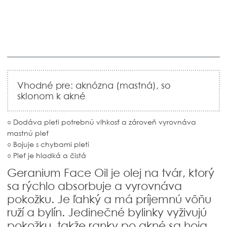
Vhodné pre: aknózna (mastná), so
sklonom k akné
○ Dodáva pleti potrebnú vlhkosť a zároveň vyrovnáva
mastnú pleť
○ Bojuje s chybami pleti
○ Pleť je hladká a čistá
Geranium Face Oil je olej na tvár, ktorý
sa rýchlo absorbuje a vyrovnáva
pokožku. Je ľahký a má príjemnú vôňu
ruží a bylín. Jedinečné bylinky vyživujú
pokožku, takže ranky po akné sa hoja