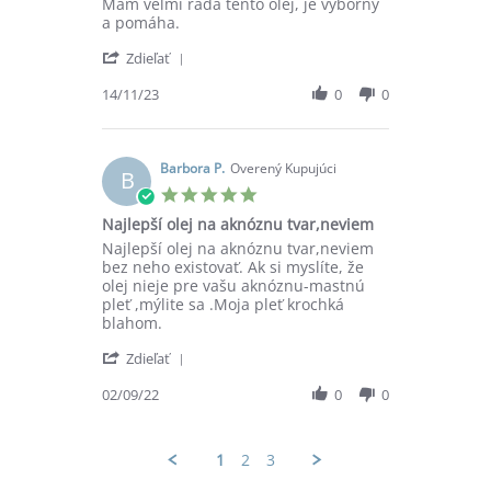
Review
review
Mám veľmi rada tento olej, je výborný
by
stating
a pomáha.
Martina
Mám
'
V.
veľmi
Zdieľať
Share
on
rada
Review
14/11/23
0
0
14
tento
by
Nov
olej,
Martina
2023
V.
on
Barbora P.
Overený Kupujúci
B
14
5.0
Nov
star
Najlepší olej na aknóznu tvar,neviem
2023
rating
Review
review
Najlepší olej na aknóznu tvar,neviem
by
stating
bez neho existovať. Ak si myslíte, že
Barbora
Najlepší
olej nieje pre vašu aknóznu-mastnú
P.
olej
pleť ,mýlite sa .Moja pleť krochká
on
na
blahom.
2
aknóznu
'
Sep
tvar,neviem
Zdieľať
Share
2022
Review
02/09/22
0
0
by
Barbora
P.
1
2
3
on
2