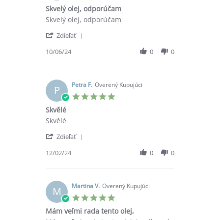
Jun
star
Skvelý olej, odporúčam
2024
rating
Review
review
Skvelý olej, odporúčam
by
stating
'
Klaudia
Skvelý
Zdieľať
Share
K.
olej,
Review
10/06/24
0
0
on
odporúčam
by
10
Klaudia
Jun
K.
2024
on
Petra F.
Overený Kupujúci
P
10
5.0
Jun
star
Skvělé
2024
rating
Review
review
Skvělé
by
stating
'
Petra
Skvělé
Zdieľať
Share
F.
Review
12/02/24
0
0
on
by
12
Petra
Feb
F.
2024
on
Martina V.
Overený Kupujúci
M
12
5.0
Feb
star
Mám veľmi rada tento olej,
2024
rating