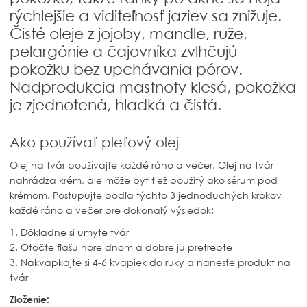
rýchlejšie a viditeľnosť jaziev sa znižuje.
Čisté oleje z jojoby, mandle, ruže,
pelargónie a čajovníka zvlhčujú
pokožku bez upchávania pórov.
Nadprodukcia mastnoty klesá, pokožka
je zjednotená, hladká a čistá.
Ako používať pleťový olej
Olej na tvár používajte každé ráno a večer. Olej na tvár
nahrádza krém, ale môže byť tiež použitý ako sérum pod
krémom. Postupujte podľa týchto 3 jednoduchých krokov
každé ráno a večer pre dokonalý výsledok:
1. Dôkladne si umyte tvár
2. Otočte fľašu hore dnom a dobre ju pretrepte
3. Nakvapkajte si 4-6 kvapiek do ruky a naneste produkt na
tvár
Zloženie: