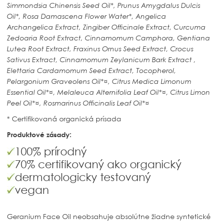
Simmondsia Chinensis Seed Oil*, Prunus Amygdalus Dulcis
Oil*, Rosa Damascena Flower Water*, Angelica
Archangelica Extract,
Zingiber Officinale Extract, Curcuma
Zedoaria Root Extract, Cinnamomum Camphora, Gentiana
Lutea Root Extract, Fraxinus Ornus Seed Extract, Crocus
Sativus Extract, Cinnamomum Zeylanicum Bark Extract ,
Elettaria Cardamomum Seed Extract, Tocopherol,
Pelargonium Graveolens Oil*¤, Citrus Medica Limonum
Essential Oil*¤,
Melaleuca Alternifolia Leaf Oil*¤, Citrus Limon
Peel Oil*¤, Rosmarinus Officinalis Leaf Oil*¤
* Certifikovaná organická prísada
Produktové zásady:
100% prírodný
70% certifikovaný ako organický
dermatologicky testovaný
vegan
Geranium Face Oil neobsahuje absolútne žiadne syntetické