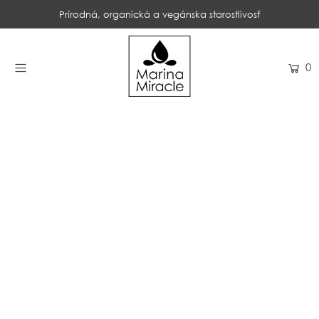
Prírodná, organická a vegánska starostlivosť
DOMOV
0
NAKUPOVAŤ
RECENZIE
OCENENIA
NAŠE INGREDIENCIE
PROBIOTIKÁ PRODUKTOV
NOVINKY
SPOLOČNOSŤ