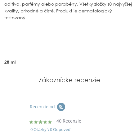
aditíva, parfémy alebo parabény. Všetky zložky sú najvyššej
kvality, prírodné a čisté. Produkt je dermatologický
testovaný.
28 ml
Zákaznícke recenzie
Recenzie od
40 Recenzie
5.0
star
0 Otázky \ 0 Odpoveď
rating