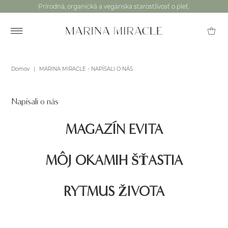
Prírodná, organická a vegánska starostlivosť o pleť.
Domov
|
MARINA MIRACLE - NAPÍSALI O NÁS
Napísali o nás
MAGAZÍN EVITA
MÔJ OKAMIH ŠŤASTIA
RYTMUS ŽIVOTA