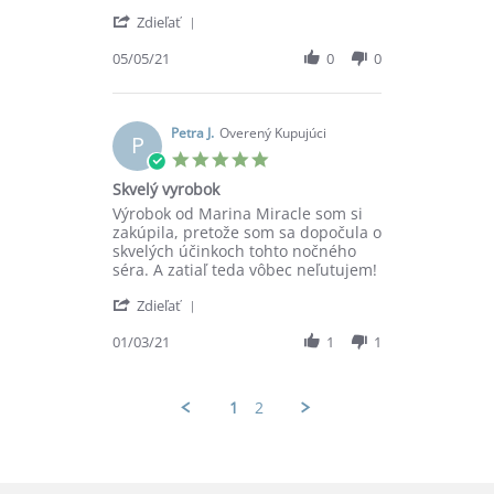
by
stating
'
Simona
Spokojnosť
Zdieľať
Share
S.
Review
05/05/21
0
0
on
by
5
Simona
May
S.
2021
on
Petra J.
Overený Kupujúci
P
5
5.0
May
star
Skvelý vyrobok
2021
rating
Review
review
Výrobok od Marina Miracle som si
by
stating
zakúpila, pretože som sa dopočula o
Petra
Skvelý
skvelých účinkoch tohto nočného
J.
vyrobok
séra. A zatiaľ teda vôbec neľutujem!
on
'
1
Zdieľať
Share
Mar
Review
01/03/21
1
1
2021
by
Petra
J.
1
2
on
1
Mar
2021