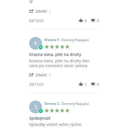
3
💚
Dec
'
2021
Zdieľať
Share
Review
03/12/21
0
0
by
Eva
H.
on
Kristina F.
Overený Kupujúci
K
3
5.0
Dec
star
Krasna vona, plet na druhy
2021
rating
Review
review
Krasna vona, plet na druhy den
by
stating
rano po naneseni vecer jemna
Kristina
Krasna
'
F.
vona,
Zdieľať
Share
on
plet
Review
29/11/21
1
0
29
na
by
Nov
druhy
Kristina
2021
F.
on
Simona S.
Overený Kupujúci
S
29
5.0
Nov
star
Spokojnosť
2021
rating
Review
review
Výsledky vidieť veľmi rýchlo