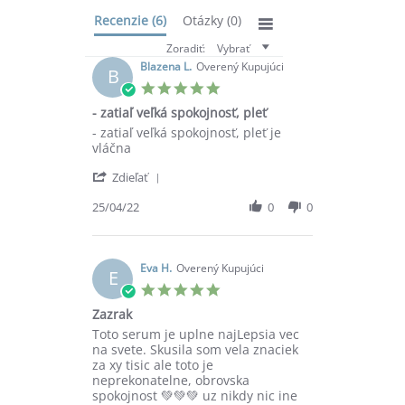
Recenzie
(6)
Otázky
(0)
Zoradiť:
Vybrať
Blazena L.
Overený Kupujúci
B
5.0
star
- zatiaľ veľká spokojnosť, pleť
rating
Review
review
- zatiaľ veľká spokojnosť, pleť je
by
stating
vláčna
Blazena
-
'
L.
zatiaľ
Zdieľať
Share
on
veľká
Review
25/04/22
0
0
25
spokojnosť,
by
Apr
pleť
Blazena
2022
L.
on
Eva H.
Overený Kupujúci
E
25
5.0
Apr
star
Zazrak
2022
rating
Review
review
Toto serum je uplne najLepsia vec
by
stating
na svete. Skusila som vela znaciek
Eva
Zazrak
za xy tisic ale toto je
H.
neprekonatelne, obrovska
on
spokojnost 💚💚💚 uz nikdy nic ine