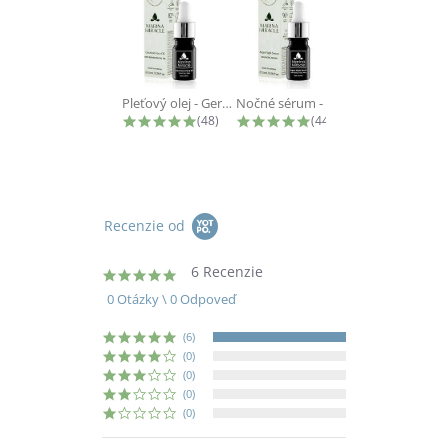
Pleťový olej - Geranium Face Oil -...
Nočné sérum - Argan Night Serum - 5...
4.9 star rating
4.9 star rating
(48)
(44)
Recenzie od
6 Recenzie
5.0
star
0 Otázky \ 0 Odpoveď
rating
(6)
(0)
(0)
(0)
(0)