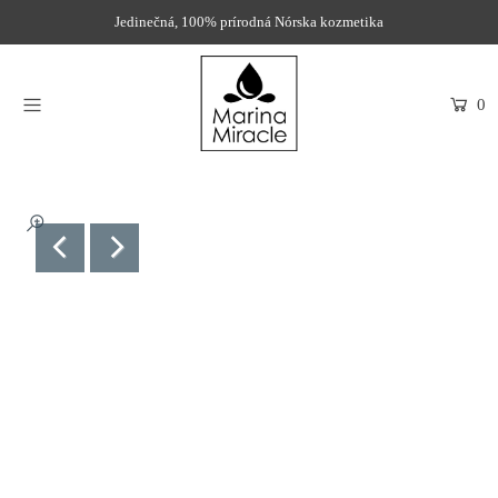
Jedinečná, 100% prírodná Nórska kozmetika
DOMOV
0
PRODUKTY
INGREDIENCIE
O NÁS
RECENZIE
KONTAKT
NOVINKY
PARTNERI
PROBIOTIKÁ