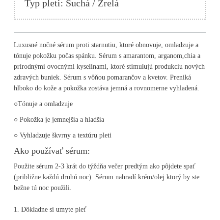
Typ pleti: Suchá / Zrelá
Luxusné nočné sérum proti starnutiu, ktoré obnovuje, omladzuje a
tónuje pokožku počas spánku. Sérum s amarantom, arganom,chia a
prírodnými ovocnými kyselinami, ktoré stimulujú produkciu nových
zdravých buniek. Sérum s vôňou pomarančov a kvetov. Preniká
hlboko do kože a pokožka zostáva jemná a rovnomerne vyhladená.
○
Tónuje a omladzuje
○ Pokožka je jemnejšia a hladšia
○ Vyhladzuje škvrny a textúru pleti
Ako používať sérum:
Použite sérum 2-3 krát do týždňa večer predtým ako pôjdete spať
(približne každú druhú noc). Sérum nahradí krém/olej ktorý by ste
bežne tú noc použili.
1. Dôkladne si umyte pleť