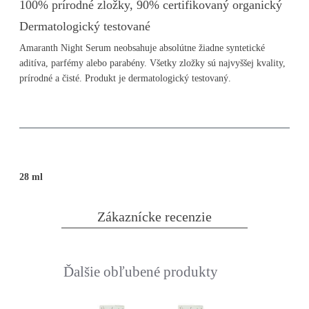
100% prírodné zložky, 90% certifikovaný organický
Dermatologický testované
Amaranth Night Serum
neobsahuje absolútne žiadne syntetické
aditíva, parfémy alebo parabény. Všetky zložky sú najvyššej kvality,
prírodné a čisté. Produkt je dermatologický testovaný.
28 ml
Zákaznícke recenzie
Ďalšie obľubené produkty
Slideshow