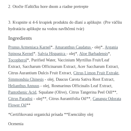
2. Otočte fľaštičku hore dnom a riadne pretrepte
3. Kvapnite si 4-6 kvapiek produktu do dlaní a aplikujte. (Pre väčšiu
hydratáciu aplikujte na vodou navlhčenú tvár)
Ingredients
Prunus Armeniaca Karnel
*,
Amaranthus Caudatus
- olej*,
Argania
Spinosa Kernel
*,
Salvia Hispanica
- olej*,
Aloe Barbadensis
*,
Tocopherol
*, Purified Water, Vaccinium Myrtillus Fruit/Leaf
Extract, Saccharum Officinarum Extract, Acer Saccharum Extract,
Citrus Aurantium Dulcis Fruit Extract,
Citrus Limon Fruit Extrakt
,
Simmondsia Chinesis
- olej, Daucus Carota Sativa Root Extract,
Helianthus Annuus
- olej, Rosmarinus Officinalis Leaf Extract,
Pantothenic Acid
, Squalane (Olive), Citrus Tangerina Peel Oill**,
Citrus Paradisi
- olej**, Citrus Aurantifolia Oil**,
Cananga Odorata
Flower Oil
**
*Certifikovaná organická prísada **Esenciálny olej
Ocenenia