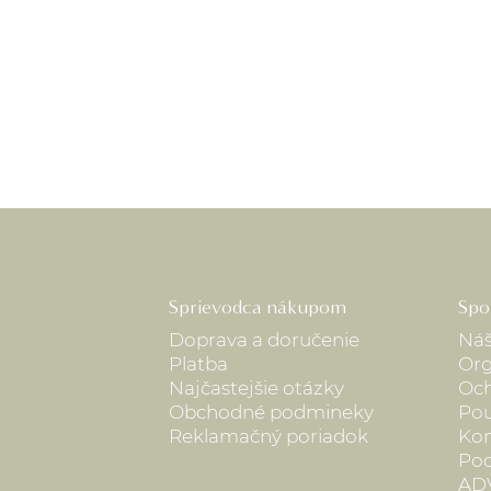
Sprievodca nákupom
Spo
Doprava a doručenie
Náš
Platba
Org
Najčastejšie otázky
Och
Obchodné podmineky
Pou
Reklamačný poriadok
Kon
Pod
AD