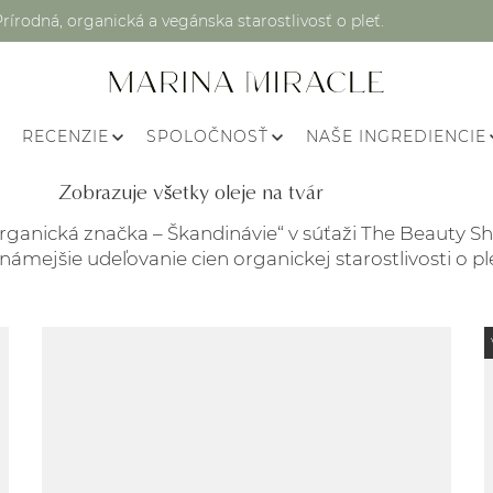
Prírodná, organická a vegánska starostlivosť o pleť.
RECENZIE
SPOLOČNOSŤ
NAŠE INGREDIENCIE
Zobrazuje všetky oleje na tvár
rganická značka – Škandinávie“ v súťaži The Beauty Sh
známejšie udeľovanie cien organickej starostlivosti o pl