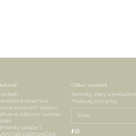
ločnosť
Odber noviniek
 príbeh
Novinky, zľavy a exkluzív
anizačná smernica
mailovej schránky:
rana osobných údajov
žívanie súborov cookies
takt
mienky súťaže 1.
VENTNÁ DAROVAČKA